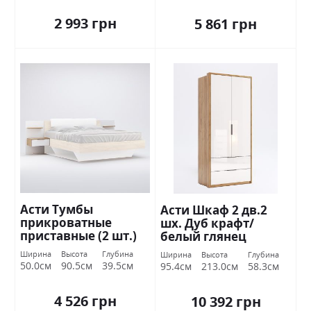
2 993 грн
5 861 грн
Асти Тумбы
Асти Шкаф 2 дв.2
прикроватные
шх. Дуб крафт/
приставные (2 шт.)
белый глянец
Дуб крафт / белый
Миромарк
Ширина
Высота
Глубина
Ширина
Высота
Глубина
глянец Миромарк
50.0см
90.5см
39.5см
95.4см
213.0см
58.3см
4 526 грн
10 392 грн