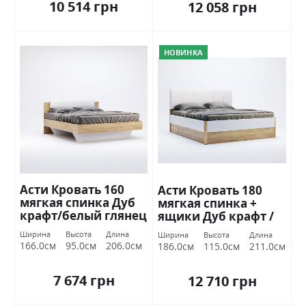
10 514 грн
12 058 грн
НОВИНКА
Асти Кровать 160
Асти Кровать 180
мягкая спинка Дуб
мягкая спинка +
крафт/белый глянец
ящики Дуб крафт /
Миромарк
белый глянец
Ширина
Высота
Длина
Ширина
Высота
Длина
Миромарк
166.0см
95.0см
206.0см
186.0см
115.0см
211.0см
7 674 грн
12 710 грн