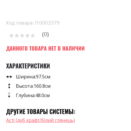
Skip
to
the
beginning
Код товара: l10003379
of
0
the
Рейтинг:
images
0
100
% of
gallery
ДАННОГО ТОВАРА НЕТ В НАЛИЧИИ
ХАРАКТЕРИСТИКИ
Ширина:
97.5см
Высота:
160.8см
Глубина:
48.0см
ДРУГИЕ ТОВАРЫ СИСТЕМЫ:
Асті (дуб крафт/білий глянець)