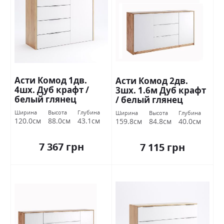
Асти Комод 1дв.
Асти Комод 2дв.
4шх. Дуб крафт /
3шх. 1.6м Дуб крафт
белый глянец
/ белый глянец
Миромарк
Миромарк
Ширина
Высота
Глубина
Ширина
Высота
Глубина
120.0см
88.0см
43.1см
159.8см
84.8см
40.0см
7 367 грн
7 115 грн