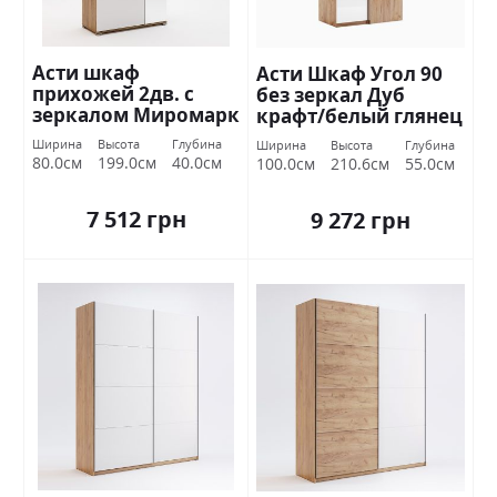
Асти шкаф
Асти Шкаф Угол 90
прихожей 2дв. с
без зеркал Дуб
зеркалом Миромарк
крафт/белый глянец
Миромарк
Ширина
Высота
Глубина
Ширина
Высота
Глубина
80.0см
199.0см
40.0см
100.0см
210.6см
55.0см
7 512 грн
9 272 грн