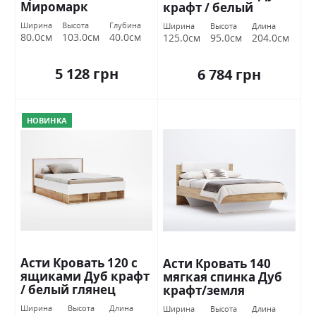
Миромарк
крафт / белый
глянец Миромарк
Ширина
Высота
Глубина
Ширина
Высота
Длина
80.0см
103.0см
40.0см
125.0см
95.0см
204.0см
5 128 грн
6 784 грн
НОВИНКА
Асти Кровать 120 с
Асти Кровать 140
ящиками Дуб крафт
мягкая спинка Дуб
/ белый глянец
крафт/земля
Миромарк
Миромарк
Ширина
Высота
Длина
Ширина
Высота
Длина