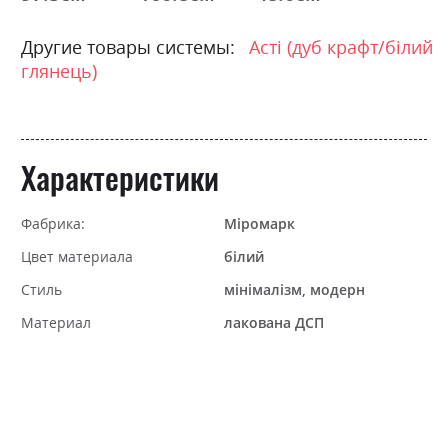
Другие товары системы:
Асті (дуб крафт/білий
глянець)
Характеристики
Фабрика:
Міромарк
Цвет материала
білий
Стиль
мінімалізм, модерн
Материал
лакована ДСП