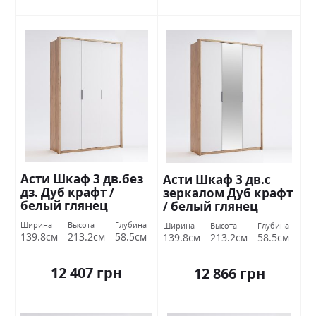
Асти Шкаф 3 дв.без
Асти Шкаф 3 дв.с
дз. Дуб крафт /
зеркалом Дуб крафт
белый глянец
/ белый глянец
Миромарк
Миромарк
Ширина
Высота
Глубина
Ширина
Высота
Глубина
139.8см
213.2см
58.5см
139.8см
213.2см
58.5см
12 407 грн
12 866 грн