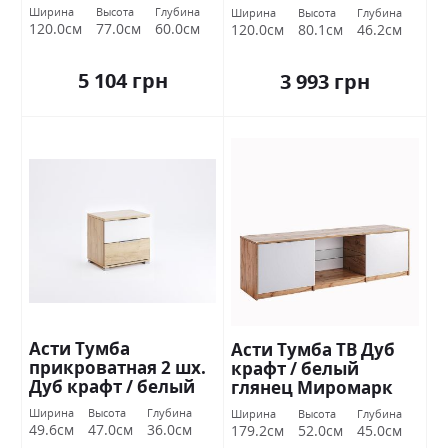
Миромарк
Ширина
Высота
Глубина
Ширина
Высота
Глубина
120.0см
77.0см
60.0см
120.0см
80.1см
46.2см
5 104 грн
3 993 грн
Асти Тумба
Асти Тумба ТВ Дуб
прикроватная 2 шх.
крафт / белый
Дуб крафт / белый
глянец Миромарк
глянец Миромарк
Ширина
Высота
Глубина
Ширина
Высота
Глубина
49.6см
47.0см
36.0см
179.2см
52.0см
45.0см