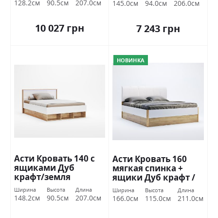
128.2см
90.5см
207.0см
145.0см
94.0см
206.0см
10 027 грн
7 243 грн
НОВИНКА
Асти Кровать 140 с
Асти Кровать 160
ящиками Дуб
мягкая спинка +
крафт/земля
ящики Дуб крафт /
Миромарк
белый глянец
Ширина
Высота
Длина
Ширина
Высота
Длина
Миромарк
148.2см
90.5см
207.0см
166.0см
115.0см
211.0см