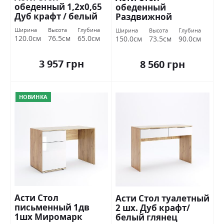
обеденный 1,2х0,65
обеденный
Дуб крафт / белый
Раздвижной
глянец Миромарк
трансформер 1,5х0,9
Ширина
Высота
Глубина
Ширина
Высота
Глубина
Дуб крафт / белый
120.0см
76.5см
65.0см
150.0см
73.5см
90.0см
глянец Миромарк
3 957 грн
8 560 грн
НОВИНКА
Асти Стол
Асти Стол туалетный
письменный 1дв
2 шх. Дуб крафт/
1шх Миромарк
белый глянец