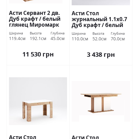
Асти Сервант 2 дв.
Асти Стол
Дуб крафт / белый
журнальный 1.1х0.7
глянец Миромарк
Дуб крафт / белый
глянец Миромарк
Ширина
Высота
Глубина
Ширина
Высота
Глубина
119.4см
192.1см
45.0см
110.0см
52.0см
70.0см
11 530 грн
3 438 грн
Асти Стол
Асти Стол