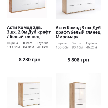
Асти Комод 2дв.
Асти Комод 3 шх.Дуб
3шх. 2.0м Дуб крафт
крафт/белый глянец
/ белый глянец
Миромарк
Миромарк
Ширина
Высота
Глубина
Ширина
Высота
Глубина
199.8см
84.8см
40.0см
100.6см
80.1см
46.2см
8 230 грн
5 806 грн