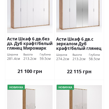
Асти Шкаф 6 дв.без
Асти Шкаф 6 дв.с
дз. Дуб крафт/белый
зеркалом Дуб
глянец Миромарк
крафт/белый глянец
Миромарк
Ширина
Высота
Глубина
Ширина
Высота
Глубина
281.4см
213.2см
59.5см
274.2см
213.2см
58.5см
21 100 грн
22 115 грн
НОВИНКА
НОВИНКА