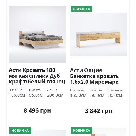
НОВИНКА
Асти Кровать 180
Асти Опция
мягкая спинка Дуб
Банкетка кровать
крафт/белый глянец
1,6х2,0 Миромарк
Миромарк
Ширина
Высота
Длина
Ширина
Высота
Глубина
186.0см
95.0см
206.0см
165.0см
50.0см
36.0см
8 496 грн
3 842 грн
НОВИНКА
НОВИНКА