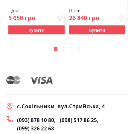
Ціна:
Ціна:
Ц
5 050 грн
26 840 грн
3
Купити
Купити
с.Сокільники, вул.Стрийська, 4
(093) 878 10 80
(098) 517 86 25
(099) 326 22 68