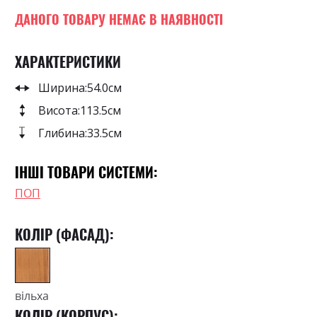
images
0
100
% of
gallery
ДАНОГО ТОВАРУ НЕМАЄ В НАЯВНОСТІ
ХАРАКТЕРИСТИКИ
Ширина:
54.0см
Висота:
113.5см
Глибина:
33.5см
ІНШІ ТОВАРИ СИСТЕМИ:
ПОП
КОЛІР (ФАСАД):
вільха
КОЛІР (КОРПУС):