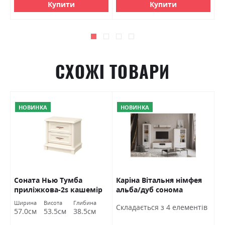
Купити
Купити
СХОЖІ ТОВАРИ
НОВИНКА
НОВИНКА
Соната Нью Тумба
Каріна Вітальня німфея
В
приліжкова-2s кашемір
альба/дуб сонома
1
Гербор
трюфель Гербор
Ширина
Висота
Глибина
Ш
Cкладається з 4 елементів
57.0см
53.5см
38.5см
1