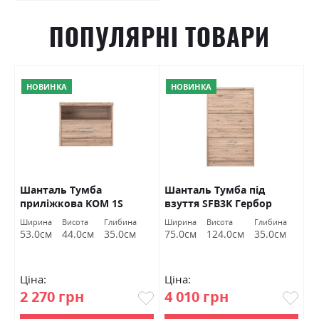
ПОПУЛЯРНІ ТОВАРИ
НОВИНКА
НОВИНКА
O
Шанталь Тумба
Шанталь Тумба під
Ш
приліжкова KOM 1S
взуття SFB3K Гербор
в
Гербор
а
Ширина
Висота
Глибина
Ширина
Висота
Глибина
Ш
м
53.0см
44.0см
35.0см
75.0см
124.0см
35.0см
7
Ціна:
Ціна:
Ц
2 270 грн
4 010 грн
2