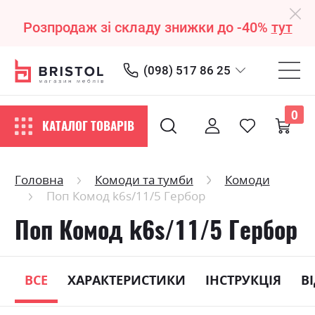
Розпродаж зі складу знижки до -40%
тут
(098) 517 86 25
0
КАТАЛОГ ТОВАРІВ
Головна
Комоди та тумби
Комоди
Поп Комод k6s/11/5 Гербор
Поп Комод k6s/11/5 Гербор
ВСЕ
ХАРАКТЕРИСТИКИ
ІНСТРУКЦІЯ
В