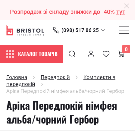
Розпродаж зі складу знижки до -40%
тут
(098) 517 86 25
0
КАТАЛОГ ТОВАРІВ
Головна
Передпокій
Комплекти в
передпокій
Аріка Передпокій німфея альба/чорний Гербор
Аріка Передпокій німфея
альба/чорний Гербор