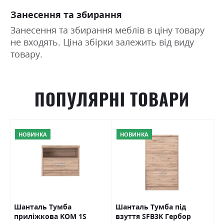
Занесення та збирання
Занесення та збирання меблів в ціну товару
не входять. Ціна збірки залежить від виду
товару.
ПОПУЛЯРНІ ТОВАРИ
НОВИНКА
НОВИНКА
O
Шанталь Тумба
Шанталь Тумба під
Ш
приліжкова KOM 1S
взуття SFB3K Гербор
в