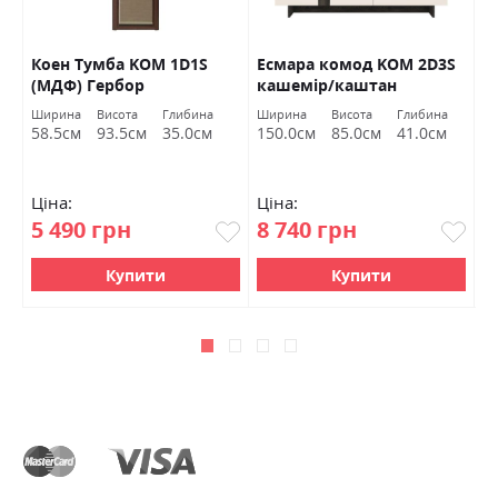
Коен Тумба KOM 1D1S
Есмара комод KOM 2D3S
Н
(МДФ) Гербор
кашемір/каштан
а
арвадонна мінк Гербор
Ширина
Висота
Глибина
Ширина
Висота
Глибина
58.5см
93.5см
35.0см
150.0см
85.0см
41.0см
Ціна:
Ціна:
Ц
5 490 грн
8 740 грн
0
Купити
Купити