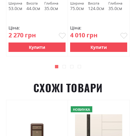
Гербор
а
Ширина
Висота
Глибина
Ширина
Висота
Глибина
Ш
м
53.0см
44.0см
35.0см
75.0см
124.0см
35.0см
7
Ціна:
Ціна:
Ц
2 270 грн
4 010 грн
2
Купити
Купити
СХОЖІ ТОВАРИ
НОВИНКА