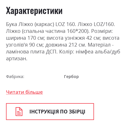
Характеристики
Бука Ліжко (каркас) LOZ 160. Ліжко LOZ/160.
Ліжко (спальна частина 160*200). Розміри:
ширина 170 см; висота узніжжя 42 см; висота
узголів'я 90 см; довжина 212 см. Матеріал -
ламінова плита ДСП. Колір: німфеа альба/дуб
артизан.
Фабрика:
Гербор
Колір (Фасад):
німфеа альба/дуб артизан
Читати більше
Колір (Корпус):
німфеа альба/дуб артизан
Колір матеріалу
німфеа альба/дуб артизан
ІНСТРУКЦІЯ ПО ЗБІРЦІ
Стиль
мінімалізм, модерн
Матеріал
ламінована ДСП