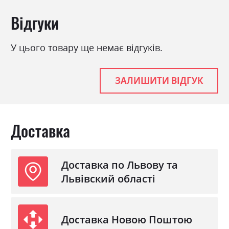
Ніша для білизни
ні
Відгуки
Спальне місце
160х200
З матрацом
ні
У цього товару ще немає відгуків.
З підставкою під матрац
ні
ЗАЛИШИТИ ВІДГУК
Доставка
Доставка по Львову та
Львівский області
Доставка Новою Поштою