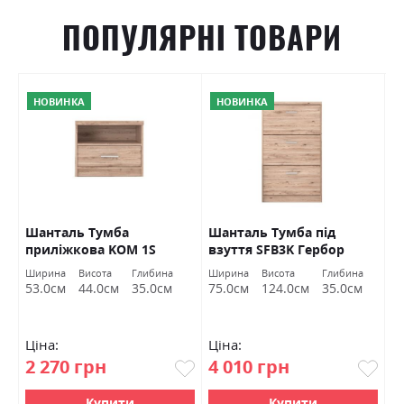
ПОПУЛЯРНІ ТОВАРИ
НОВИНКА
НОВИНКА
O
Шанталь Тумба
Шанталь Тумба під
Ш
приліжкова KOM 1S
взуття SFB3K Гербор
в
Гербор
а
Ширина
Висота
Глибина
Ширина
Висота
Глибина
Ш
м
53.0см
44.0см
35.0см
75.0см
124.0см
35.0см
7
Ціна:
Ціна:
Ц
2 270 грн
4 010 грн
2
Купити
Купити