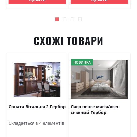
СХОЖІ ТОВАРИ
НОВИНКА
Соната Вітальня 2 Гербор
Лаєр венге магія/ясен
К
сніжний Гербор
(
а
Ш
Cкладається з 4 елементів
м
1