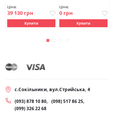
Ціна:
Ціна:
Ц
39 130 грн
0 грн
1
Купити
Купити
с.Сокільники, вул.Стрийська, 4
(093) 878 10 80
(098) 517 86 25
(099) 326 22 68