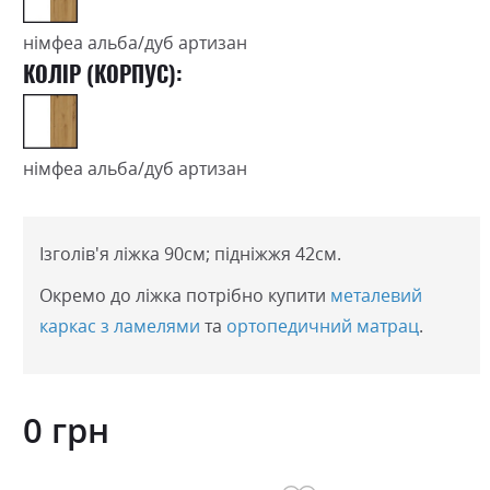
німфеа альба/дуб артизан
КОЛІР (КОРПУС):
німфеа альба/дуб артизан
Ізголів'я ліжка 90см; підніжжя 42см.
Окремо до ліжка потрібно купити
металевий
каркас з ламелями
та
ортопедичний матрац
.
0 грн