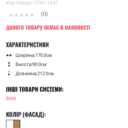
beginning
Код товару: l10011541
of
0
the
Рейтинг:
images
0
100
% of
gallery
ДАНОГО ТОВАРУ НЕМАЄ В НАЯВНОСТІ
ХАРАКТЕРИСТИКИ
Ширина:
170.0см
Висота:
90.0см
Довжина:
212.0см
ІНШІ ТОВАРИ СИСТЕМИ:
Бука
КОЛІР (ФАСАД):