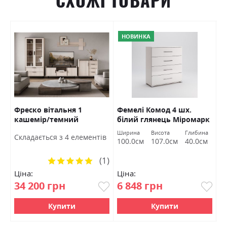
СХОЖІ ТОВАРИ
НОВИНКА
В
Фреско вітальня 1
Фемелі Комод 4 шх.
М
кашемір/темний
білий глянець Міромарк
Б
мармур БРВ Україна
Ширина
Висота
Глибина
Ш
Cкладається з 4 елементів
100.0см
107.0см
40.0см
1
(1)
Рейтинг:
100%
Ціна:
Ціна:
Ц
34 200 грн
6 848 грн
9
Купити
Купити