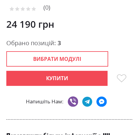
to
0
the
Рейтинг:
0
100
beginning
% of
of
24 190 грн
the
images
gallery
Обрано позицій:
3
ВИБРАТИ МОДУЛІ
КУПИТИ
Напишіть Нам: