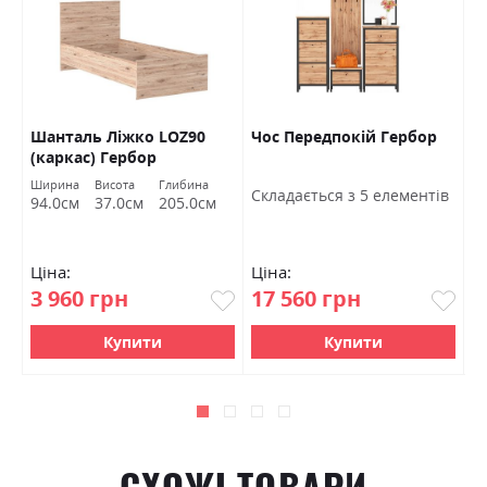
Шанталь Ліжко LOZ90
Чос Передпокій Гербор
Ш
(каркас) Гербор
в
Ширина
Висота
Глибина
Ш
Cкладається з 5 елементів
94.0см
37.0см
205.0см
7
Ціна:
Ціна:
Ц
3 960 грн
17 560 грн
4
Купити
Купити