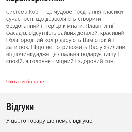
Система Коен - це чудове поєднання класики і
сучасності, що дозволяють створити
бездоганний інтер'єр кімнати. Плавні лінії
фасадів, відсутність зайвих деталей, красивий
і благородний колір дарують Вам спокій і
затишок. Ніщо не потривожить Вас у хвилини
відпочинку,адже ця спальня подарує тишу і
спокій, а головне - міцний і здоровий сон.
Фабрика:
Гербор
Читати більше
Колір (Фасад):
венге магія
Колір (Корпус):
венге магія
Відгуки
Колір матеріалу
венге магія
Стиль
класика, мінімалізм,
У цього товару ще немає відгуків.
модерн, ретро