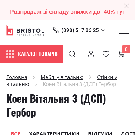
Розпродаж зі складу знижки до -40%
тут
(098) 517 86 25
0
КАТАЛОГ ТОВАРІВ
Головна
Меблі у вітальню
Стінки у
вітальню
Коен Вітальня 3 (ДСП) Гербор
Коен Вітальня 3 (ДСП)
Гербор
ВСЕ
ХАРАКТЕРИСТИКИ
ВІДГУКИ
ДОС