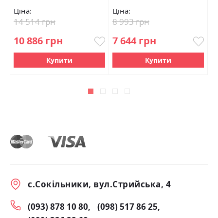
Ціна:
Ціна:
Ц
14 514 грн
8 993 грн
1
10 886 грн
7 644 грн
7
Купити
Купити
с.Сокільники, вул.Стрийська, 4
(093) 878 10 80
(098) 517 86 25