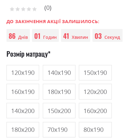
of
0
the
Рейтинг:
images
0
100
% of
gallery
ДО ЗАКІНЧЕННЯ АКЦІЇ ЗАЛИШИЛОСЬ:
86
01
41
03
Днів
Годин
Хвилин
Секунд
Розмір матрацу
120х190
140х190
150х190
160х190
180х190
120х200
140х200
150х200
160х200
180х200
70х190
80х190