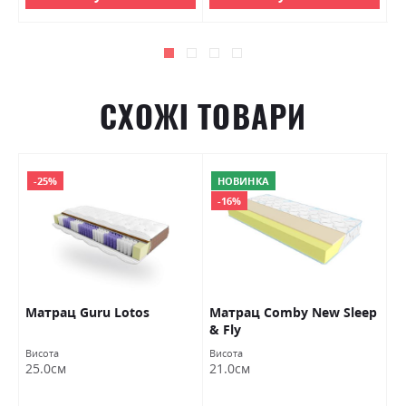
СХОЖІ ТОВАРИ
-25%
НОВИНКА
-16%
Матрац Guru Lotos
Матрац Comby New Sleep
М
& Fly
Висота
Висота
Ви
25.0см
21.0см
2