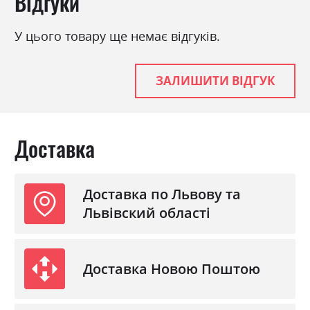
Відгуки
140 кг.
У цього товару ще немає відгуків.
Фабрика:
Ultima Sleep
Тип
безпружинний
ЗАЛИШИТИ ВІДГУК
Навантаження на одне
140
спальне місце
Матеріал чохла
стрейч-жаккард LIGHT
Доставка
TOUCH
Доставка по Львову та
Львівский області
Доставка Новою Поштою