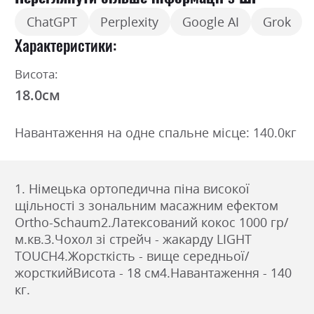
ChatGPT
Perplexity
Google AI
Grok
Характеристики
Висота:
18.0см
Навантаження на одне спальне місце: 140.0кг
1. Німецька ортопедична піна високої
щільності з зональним масажним ефектом
Ortho-Schaum2.Латексований кокос 1000 гр/
м.кв.3.Чохол зі стрейч - жакарду LIGHT
TOUCH4.Жорсткість - вище середньої/
жорсткийВисота - 18 см4.Навантаження - 140
кг.