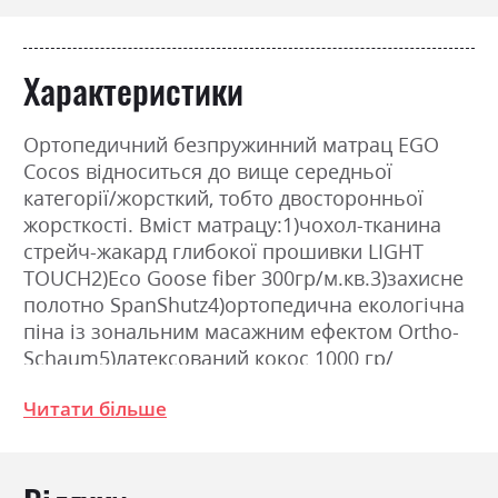
Характеристики
Ортопедичний безпружинний матрац EGO
Cocos відноситься до вище середньої
категорії/жорсткий, тобто двосторонньої
жорсткості. Вміст матрацу:1)чохол-тканина
стрейч-жакард глибокої прошивки LIGHT
TOUCH2)Eco Goose fiber 300гр/м.кв.3)захисне
полотно SpanShutz4)ортопедична екологічна
піна із зональним масажним ефектом Ortho-
Schaum5)латексований кокос 1000 гр/
м.кв.6)захисне полотно SpanShutz7)Eco Goose
Читати більше
fiber 300гр/м.кв.8)чохол-тканина стрейч-
жакард глибокої прошивки LIGHT
TOUCH.Жорсткість - вище середньої/
жорсткий.Висота - 18см.Навантаження - до