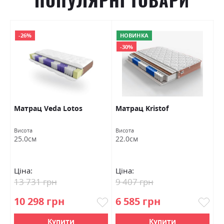
ПОПУЛЯРНІ ТОВАРИ
-26%
НОВИНКА
-30%
Матрац Veda Lotos
Матрац Kristof
М
Висота
Висота
Ви
25.0см
22.0см
2
Ціна:
Ціна:
Ц
13 731 грн
9 407 грн
1
10 298 грн
6 585 грн
9
Купити
Купити