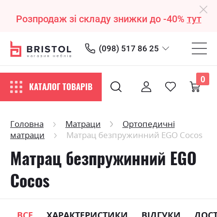
Розпродаж зі складу знижки до -40%
тут
(098) 517 86 25
0
КАТАЛОГ ТОВАРІВ
Головна
Матраци
Ортопедичні
матраци
Матрац безпружинний EGO Сосоs
Матрац безпружинний EGO
Сосоs
ВСЕ
ХАРАКТЕРИСТИКИ
ВІДГУКИ
ДОС