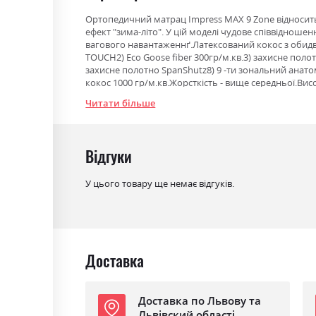
Ортопедичний матрац Impress МАХ 9 Zone відноситьс
ефект "зима-літо". У цій моделі чудове співвіднош
вагового навантаженнґ.Латексований кокос з обидв
TOUCH2) Eco Goose fiber 300гр/м.кв.3) захисне поло
захисне полотно SpanShutz8) 9 -ти зональний анато
кокос 1000 гр/м.кв.Жорсткість - вище середньої.Висо
Читати більше
Фабрика:
Ultima Sleep
Тип
Pocket Spring 9 Zone
Відгуки
Ефект зима/літо
так
У цього товару ще немає відгуків.
Навантаження на одне
160
спальне місце
Матеріал чохла
стрейч-жаккард LIGHT TOUCH
Доставка
Доставка по Львову та
Львівский області