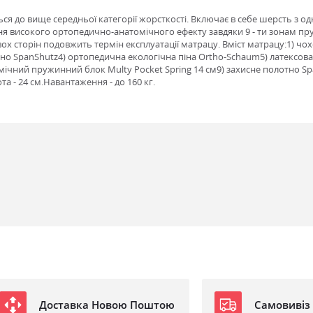
я до вище середньої категорії жорсткості. Включає в себе шерсть з од
ення високого ортопедично-анатомічного ефекту завдяки 9 - ти зонам пр
ох сторін подовжить термін експлуатації матрацу. Вміст матрацу:1) ч
тно SpanShutz4) ортопедична екологічна піна Ortho-Schaum5) латексован
мічний пружинний блок Multy Pocket Spring 14 см9) захисне полотно Sp
та - 24 см.Навантаження - до 160 кг.
Доставка Новою Поштою
Самовивіз