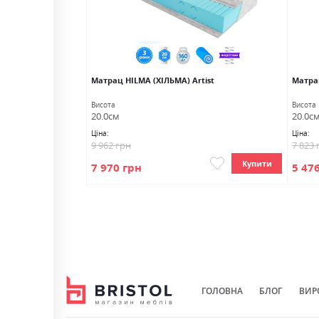
GA Сосоs
Матрац HILMA (ХІЛЬМА) Artist
Матра
Висота
Висота
20.0см
20.0с
Ціна:
Ціна:
9 962 грн
7 823 
Купити
Купити
7 970 грн
5 47
ГОЛОВНА
БЛОГ
ВИР