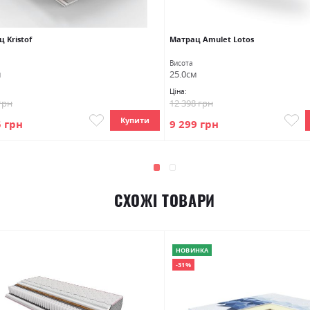
 Kristof
Матрац Amulet Lotos
Висота
м
25.0см
Ціна:
грн
12 398 грн
Купити
5 грн
9 299 грн
СХОЖІ ТОВАРИ
НОВИНКА
-31%