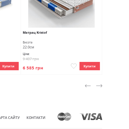
Матрац Kristof
Матрац Klaus
Висота
Висота
22.0см
19.0см
Ціна:
Ціна:
9 407 грн
5 684 грн
Купити
Купити
6 585 грн
3 978 грн
АРТА САЙТУ
КОНТАКТИ