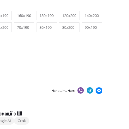
0х190
160х190
180х190
120х200
140х200
0х200
70х190
80х190
80х200
90х190
Напишіть Нам:
рмації з ШІ
ogle AI
Grok