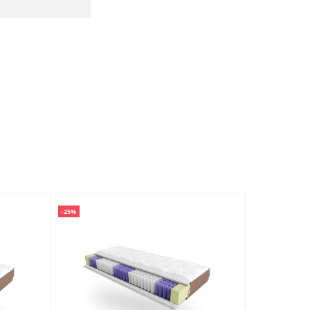
-25%
-36%