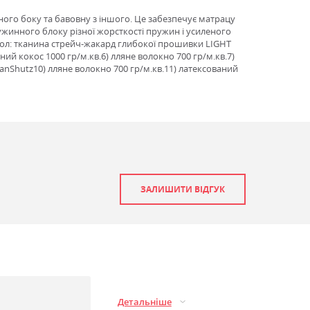
ного боку та бавовну з іншого. Це забезпечує матрацу
ужинного блоку різної жорсткості пружин і усиленого
охол: тканина стрейч-жакард глибокої прошивки LIGHT
ий кокос 1000 гр/м.кв.6) лляне волокно 700 гр/м.кв.7)
anShutz10) лляне волокно 700 гр/м.кв.11) латексований
ЗАЛИШИТИ ВІДГУК
Детальніше