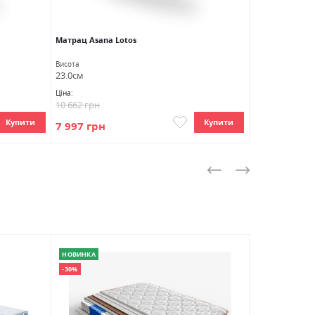
Матрац Asana Lotos
Матрац Aura L
Висота
Висота
23.0см
22.0см
Ціна:
Ціна:
10 662 грн
13 902 грн
Купити
Купити
7 997 грн
9 036 грн
НОВИНКА
-31%
-30%