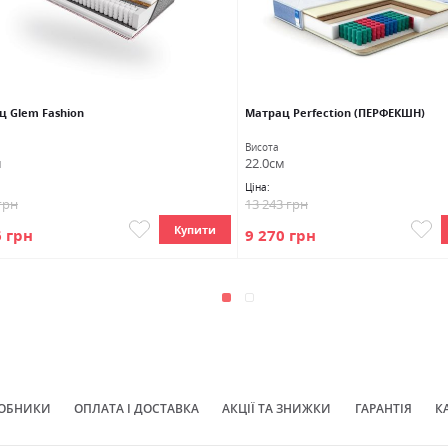
ц Glem Fashion
Матрац Perfection (ПЕРФЕКШН)
Висота
м
22.0см
Ціна:
грн
13 243 грн
Купити
6 грн
9 270 грн
ОБНИКИ
ОПЛАТА І ДОСТАВКА
АКЦІЇ ТА ЗНИЖКИ
ГАРАНТІЯ
К