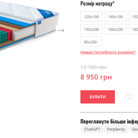
Розмір матрацу
120х190
140х190
15
150х200
160х200
18
90х200
Немає потрібного розміру?
12 786 грн
8 950 грн
КУПИТИ
Переглянути більше інфо
ChatGPT
Perplexity
Go