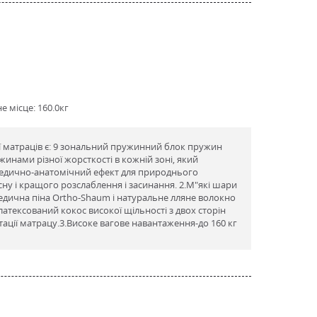
 місце: 160.0кг
ї матраців є: 9 зональний пружинний блок пружин
жинами різної жорсткості в кожній зоні, який
едично-анатомічний ефект для природнього
сну і кращого розслаблення і засинання. 2.М"які шари
едична піна Ortho-Shaum і натуральне лляне волокно
латексований кокос високої щільності з двох сторін
ації матрацу.3.Високе вагове навантаження-до 160 кг