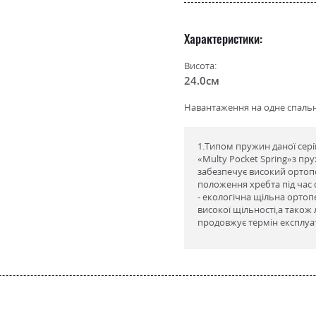
Характеристики
Висота:
24.0см
Навантаження на одне спальне
1.Типом пружин даної сері
«Multy Pocket Spring»з пру
забезпечує високий ортоп
положення хребта під час 
- екологічна щільна ортоп
високої щільності,а також 
продовжує термін експлуат