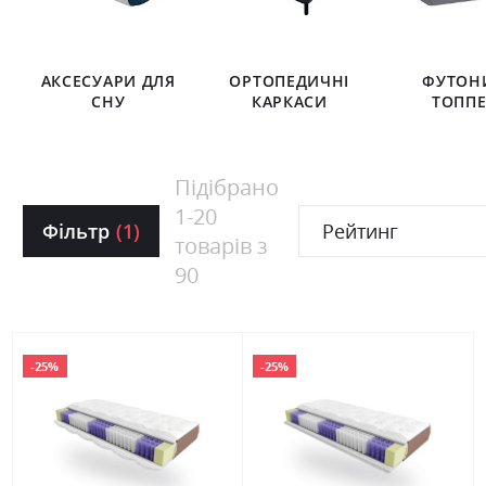
АКСЕСУАРИ ДЛЯ
ОРТОПЕДИЧНІ
ФУТОН
СНУ
КАРКАСИ
ТОПП
Підібрано
1
-
20
Фільтр
(1)
Рейтинг
товарів з
90
-25%
-25%