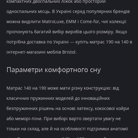
компактних двоспальних ліжок або просторий
односпальних місць. В Україні серед популярних брендів
можна виділити MatroLuxe, EMM і Come-for, чиї колекції
пропонують багатий вибір виробів цього розміру. Якщо
потрібна доставка по Україні — купіть матрас 190 на 140 в
інтернет-магазині меблів Bristol.
Параметри комфортного сну
Матрас 140 на 190 може мати різну конструкцію: від
класичних пружинних моделей до інноваційних
безпружинних рішень на основі латексу, кокосової койри
або меморі-піни. При виборі варто звертати увагу не
тільки на склад, але й на особливості підтримки анатомії