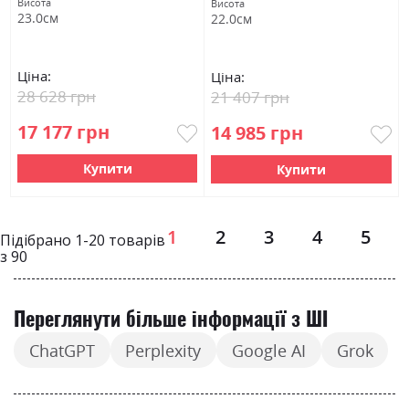
Висота
Висота
23.0см
22.0см
Ціна:
Ціна:
28 628 грн
21 407 грн
17 177 грн
14 985 грн
Купити
Купити
Page
1
2
3
4
5
Підібрано
1
-
20
товарів
з
90
Переглянути більше інформації з ШІ
ChatGPT
Perplexity
Google AI
Grok