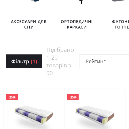
АКСЕСУАРИ ДЛЯ
ОРТОПЕДИЧНІ
ФУТОН
СНУ
КАРКАСИ
ТОПП
Підібрано
1
-
20
Фільтр
(1)
Рейтинг
товарів з
90
-25%
-25%