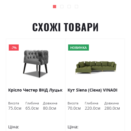
СХОЖІ ТОВАРИ
-7%
НОВИНКА
Крісло Честер ВНД Луцьк
Кут Siena (Сієна) VINADI
К
Висота
Глибина
Довжина
Висота
Глибина
Довжина
Ви
75.0см
65.0см
80.0см
70.0см
220.0см
280.0см
9
Ціна:
Ціна:
Ц