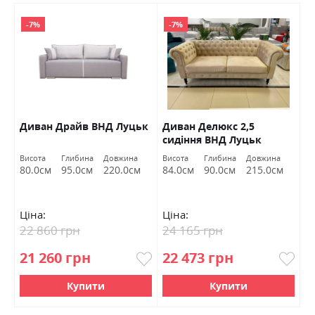
-7%
-7%
Диван Драйв ВНД Луцьк
Диван Делюкс 2,5
Д
сидіння ВНД Луцьк
Л
Висота
Глибина
Довжина
Висота
Глибина
Довжина
Ви
80.0см
95.0см
220.0см
84.0см
90.0см
215.0см
7
Ціна:
Ціна:
Ц
22 860 грн
24 165 грн
9
21 260 грн
22 473 грн
8
Купити
Купити