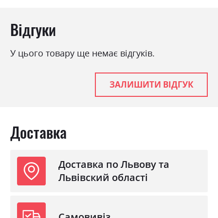
Особливість
Пружина Бонель +
Високоеластичний
Відгуки
Пінополіуретан
Механізм
Єврокнижка
У цього товару ще немає відгуків.
Розкладний
так
Ніша для білизни
так
ЗАЛИШИТИ ВІДГУК
Спальне місце
160х346
Доставка
Доставка по Львову та
Львівский області
Самовивіз