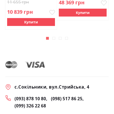
11 655 грн
48 369 грн
5
10 839 грн
4
Купити
Купити
с.Сокільники, вул.Стрийська, 4
(093) 878 10 80
(098) 517 86 25
(099) 326 22 68