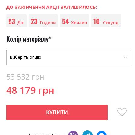
images
0
100
% of
gallery
ДО ЗАКІНЧЕННЯ АКЦІЇ ЗАЛИШИЛОСЬ:
53
23
54
09
Дні
Години
Хвилин
Секунд
Колір матеріалу
53 532 грн
48 179 грн
КУПИТИ