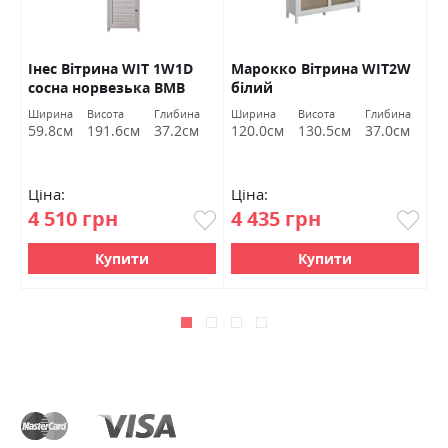
2S
Інес Вітрина WIT 1W1D
Марокко Вітрина WIT2W
Г
сосна норвезька ВМВ
білий
1
Холдинг
У
Ширина
Висота
Глибина
Ширина
Висота
Глибина
Ш
59.8см
191.6см
37.2см
120.0см
130.5см
37.0см
1
Ціна:
Ціна:
Ц
4 510 грн
4 435 грн
1
Купити
Купити