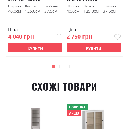
а
Ширина
Висота
Глибина
Ширина
Висота
Глибина
Ш
м
40.0см
125.0см
37.5см
40.0см
125.0см
37.5см
9
Ціна:
Ціна:
Ц
4 040 грн
2 750 грн
7
Купити
Купити
СХОЖІ ТОВАРИ
НОВИНКА
АКЦІЯ