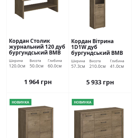
Кордан Cтолик
Кордан Вітрина
журнальний 120 дуб
1D1W дуб
бургундський ВМВ
бургундський ВМВ
Холдинг
Холдинг
Ширина
Висота
Глибина
Ширина
Висота
Глибина
120.0см
50.0см
60.0см
57.3см
210.0см
41.0см
1 964 грн
5 933 грн
НОВИНКА
НОВИНКА