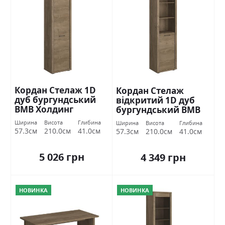
Кордан Cтелаж 1D
Кордан Cтелаж
дуб бургундський
відкритий 1D дуб
ВМВ Холдинг
бургундський ВМВ
Холдинг
Ширина
Висота
Глибина
Ширина
Висота
Глибина
57.3см
210.0см
41.0см
57.3см
210.0см
41.0см
5 026 грн
4 349 грн
НОВИНКА
НОВИНКА