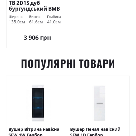
ТВ 2D1S дуб
бургундський ВМВ
Холдинг
Ширина
Висота
Глибина
135.0см
61.6см
41.0см
3 906 грн
ПОПУЛЯРНІ ТОВАРИ
Вушер Вітрина навісна
Вушер Пенал навісний
В
SFW 1W Гербор
SFW 1D Гербор
2