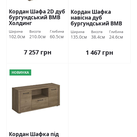
Кордан Шафа 2D дуб
Кордан Шафка
бургундський ВМВ
навісна дуб
Холдинг
бургундський ВМВ
Холдинг
Ширина
Висота
Глибина
Ширина
Висота
Глибина
102.0см
210.0см
60.5см
135.0см
38.4см
24.6см
7 257 грн
1 467 грн
НОВИНКА
Кордан Шафка під