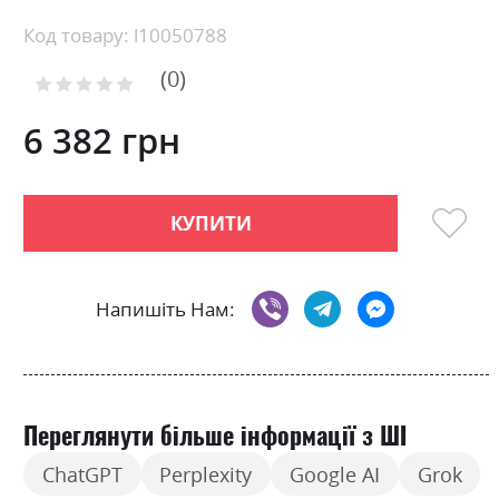
Skip
Код товару: l10050788
to
0
the
Рейтинг:
0
100
beginning
% of
of
6 382 грн
the
images
gallery
КУПИТИ
Напишіть Нам:
Переглянути більше інформації з ШІ
ChatGPT
Perplexity
Google AI
Grok