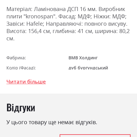
Матеріал: Ламінована ДСП 16 мм. Виробник
плити "kronospan". Фасад: МДФ; Ніжки: МДФ;
Завіси: Hafele; Направляючі: повного висуву.
Висота: 156,4 см, глибина: 41 см, ширина: 80,2
см.
Фабрика:
ВМВ Холдинг
Колір (Фасад):
дуб бургундський
Колір (Корпус):
дуб бургундський
Читати більше
Колір матеріалу
дуб бургундський
Стиль
мінімалізм, модерн
Відгуки
Матеріал
ламінована ДСП
У цього товару ще немає відгуків.