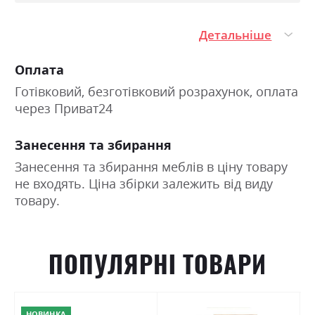
декоративне оздоблення та елегантні золотисті
Детальніше
металеві ручки;
модульна система для індивідуального компонування
Оплата
спальні;
Готівковий, безготівковий розрахунок, оплата
через Приват24
телескопічні напрямні повного висування для
плавної роботи шухляд;
Занесення та збирання
якісні матеріали та надійна фурнітура для тривалого
Занесення та збирання меблів в ціну товару
використання.
не входять. Ціна збірки залежить від виду
товару.
Елегантна спальня для комфортного
життя
ПОПУЛЯРНІ ТОВАРИ
Якщо ви прагнете купити спальню, яка вдало поєднує
класичний стиль, функціональність і високу якість
НОВИНКА