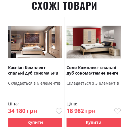
СХОЖІ ТОВАРИ
/
Каспіан Комплект
Соло Комплект спальні
Л
спальні дуб сонома БРВ
дуб сонома/темне венге
г
Україна
ВМВ Холдинг
в
Cкладається з 6 елементів
Cкладається з 3 елементів
C
Ціна:
Ціна:
Ц
34 180 грн
18 982 грн
4
Купити
Купити