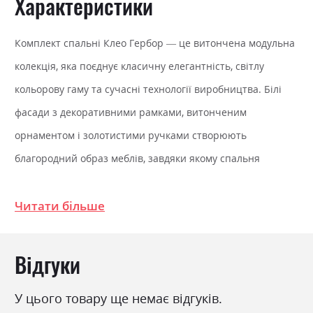
Характеристики
Комплект спальні Клео Гербор — це витончена модульна
колекція, яка поєднує класичну елегантність, світлу
кольорову гаму та сучасні технології виробництва. Білі
фасади з декоративними рамками, витонченим
орнаментом і золотистими ручками створюють
благородний образ меблів, завдяки якому спальня
виглядає світлою, просторою та по-справжньому
затишною.
Читати більше
Комплект спальні Клео Гербор
Відгуки
Колекція виготовлена фабрикою «Гербор» із ламінованої
У цього товару ще немає відгуків.
ДСП та фасадів МДФ, що забезпечують міцність