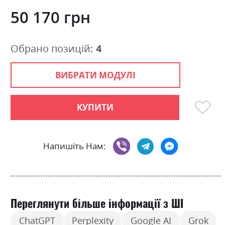
images
0
100
% of
gallery
50 170 грн
Обрано позицій:
4
ВИБРАТИ МОДУЛІ
КУПИТИ
Напишіть Нам:
Переглянути більше інформації з ШІ
ChatGPT
Perplexity
Google AI
Grok