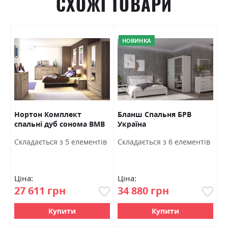
СХОЖІ ТОВАРИ
НОВИНКА
Нортон Комплект
Бланш Спальня БРВ
Л
спальні дуб сонома ВМВ
Україна
д
Холдинг
в
Cкладається з 5 елементів
Cкладається з 6 елементів
C
Ціна:
Ціна:
Ц
27 611 грн
34 880 грн
5
Купити
Купити