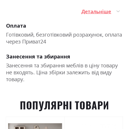
ручок;
Детальніше
великий вибір модулів для створення індивідуального
комплекту;
Оплата
якісні матеріали та надійна фурнітура для щоденного
Готівковий, безготівковий розрахунок, оплата
через Приват24
використання.
Стильна спальня, яка
Занесення та збирання
залишатиметься актуальною роками
Занесення та збирання меблів в ціну товару
не входять. Ціна збірки залежить від виду
товару.
Якщо ви хочете купити сучасну спальню з бездоганним
глянцевим дизайном і широкими можливостями
ПОПУЛЯРНІ ТОВАРИ
компонування, колекція «Ацтека» стане чудовим вибором.
В інтернет-магазині «Брістоль» представлена актуальна
ціна як на готовий комплект, так і на окремі модулі серії,