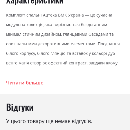
Комплект спальні Ацтека ВМК Україна — це сучасна
модульна колекція, яка вирізняється бездоганним
мінімалістичним дизайном, глянцевими фасадами та
оригінальними декоративними елементами. Поєднання
білого корпусу, білого глянцю та вставок у кольорі дуб
венге магія створює ефектний контраст, завдяки якому
меблі виглядають стильно, легко й актуально в будь-
якому сучасному інтер'єрі.
Читати більше
Комплект спальні Ацтека ВМК
Відгуки
Україна
У цього товару ще немає відгуків.
Колекція виготовлена з ламінованої ДСП та МДФ, що