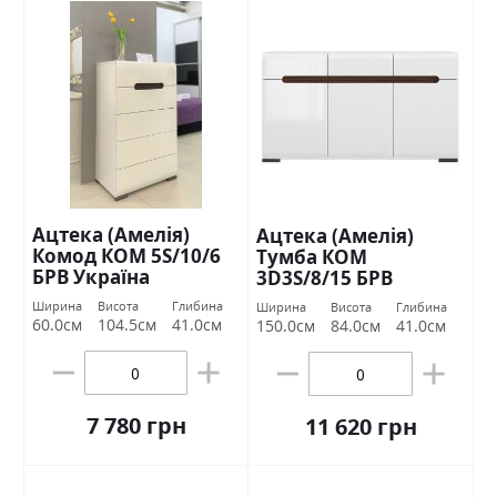
Ацтека (Амелія)
Ацтека (Амелія)
Комод КОМ 5S/10/6
Тумба КОМ
БРВ Україна
3D3S/8/15 БРВ
Україна
Ширина
Висота
Глибина
Ширина
Висота
Глибина
60.0см
104.5см
41.0см
150.0см
84.0см
41.0см
7 780 грн
11 620 грн