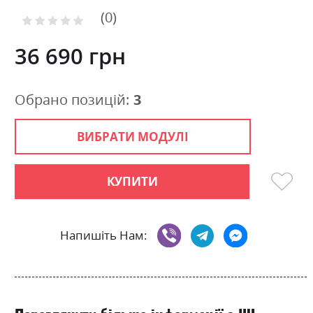
to
0
the
Рейтинг:
0
100
beginning
% of
of
36 690 грн
the
images
gallery
Обрано позицій:
3
ВИБРАТИ МОДУЛІ
КУПИТИ
Напишіть Нам: