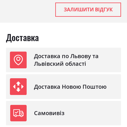
забезпечують міцність конструкції й тривалий термін
ЗАЛИШИТИ ВІДГУК
експлуатації. Особливістю серії є округлі фасади без
класичних ручок — відкривання здійснюється за
допомогою ергономічного фрезерування, доповненого
Доставка
декоративними рифленими вставками. До модульної
системи входять ліжка різних розмірів, шафи, комоди,
Доставка по Львову та
приліжкові тумби, туалетний столик, дзеркала та інші
Львівский області
елементи, які дозволяють облаштувати спальню
відповідно до індивідуальних потреб і площі
Доставка Новою Поштою
приміщення.
сучасний дизайн із білими глянцевими фасадами;
декоративні вставки у кольорі дуб венге магія;
Самовивіз
оригінальна система відкривання без виступаючих