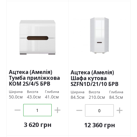
Ацтека (Амелія)
Ацтека (Амелія)
Тумба приліжкова
Шафа кутова
KOM 2S/4/5 БРВ
SZFN1D/21/10 БРВ
Україна
Україна
Ширина
Висота
Глибина
Ширина
Висота
Глибина
50.0см
43.0см
41.0см
84.5см
210.0см
84.5см
3 620 грн
12 360 грн