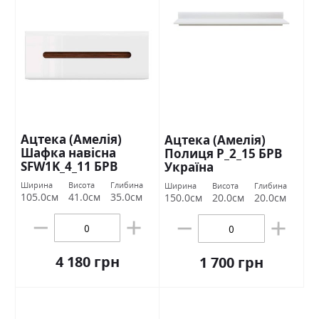
Ацтека (Амелія)
Ацтека (Амелія)
Шафка навісна
Полиця Р_2_15 БРВ
SFW1K_4_11 БРВ
Україна
Україна
Ширина
Висота
Глибина
Ширина
Висота
Глибина
105.0см
41.0см
35.0см
150.0см
20.0см
20.0см
4 180 грн
1 700 грн