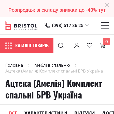
Розпродаж зі складу знижки до -40%
тут
(098) 517 86 25
0
КАТАЛОГ ТОВАРІВ
Головна
Меблі в спальню
Ацтека (Амелія) Комплект спальні БРВ Україна
Ацтека (Амелія) Комплект
спальні БРВ Україна
ВСЕ
ХАРАКТЕРИСТИКИ
ВІДГУКИ
ДОС