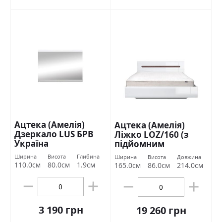
Ацтека (Амелія)
Ацтека (Амелія)
Дзеркало LUS БРВ
Ліжко LOZ/160 (з
Україна
підйомним
механізмом) БРВ
Ширина
Висота
Глибина
Ширина
Висота
Довжина
Україна
110.0см
80.0см
1.9см
165.0см
86.0см
214.0см
3 190 грн
19 260 грн