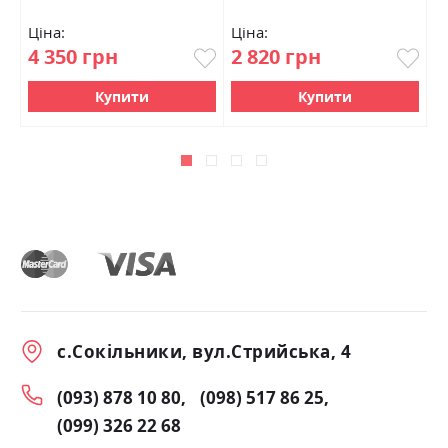
Ціна:
Ціна:
Ц
4 350 грн
2 820 грн
2
Купити
Купити
с.Сокільники, вул.Стрийська, 4
(093) 878 10 80
(098) 517 86 25
(099) 326 22 68