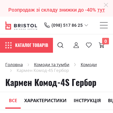
Розпродаж зі складу знижки до -40%
тут
(098) 517 86 25
0
КАТАЛОГ ТОВАРІВ
Головна
Комоди та тумби
Комоди
Кармен Комод-4S Гербор
Кармен Комод-4S Гербор
ВСЕ
ХАРАКТЕРИСТИКИ
ІНСТРУКЦІЯ
В