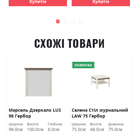
Купити
Купити
СХОЖІ ТОВАРИ
НОВИНКА
Марсель Дзеркало LUS
Селена Стіл журнальний
С
98 Гербор
LAW 75 Гербор
Г
р
а
Ширина
Висота
Глибина
Ширина
Висота
Довжина
Ш
м
98.0см
100.0см
6.0см
75.0см
48.0см
75.0см
2