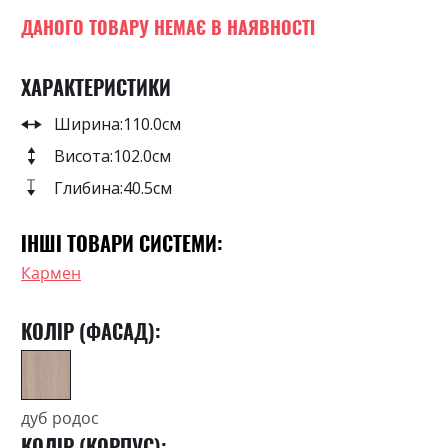
images
0
100
% of
gallery
ДАНОГО ТОВАРУ НЕМАЄ В НАЯВНОСТІ
ХАРАКТЕРИСТИКИ
Ширина:
110.0см
Висота:
102.0см
Глибина:
40.5см
ІНШІ ТОВАРИ СИСТЕМИ:
Кармен
КОЛІР (ФАСАД):
дуб родос
КОЛІР (КОРПУС):