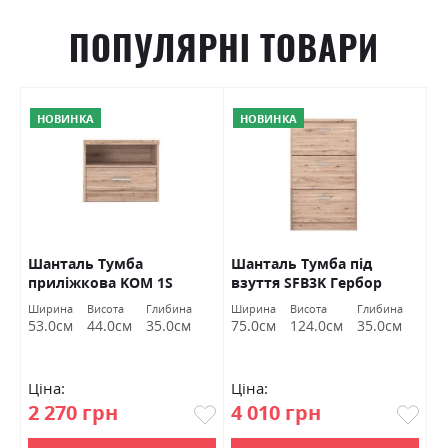
ПОПУЛЯРНІ ТОВАРИ
НОВИНКА
НОВИНКА
O
Шанталь Тумба
Шанталь Тумба під
Ш
приліжкова KOM 1S
взуття SFB3K Гербор
в
Гербор
а
Ширина
Висота
Глибина
Ширина
Висота
Глибина
Ш
м
53.0см
44.0см
35.0см
75.0см
124.0см
35.0см
7
Ціна:
Ціна:
Ц
2 270 грн
4 010 грн
2