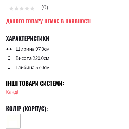
to
0
the
Рейтинг:
0
100
beginning
% of
of
ДАНОГО ТОВАРУ НЕМАЄ В НАЯВНОСТІ
the
images
ХАРАКТЕРИСТИКИ
gallery
Ширина:
97.0см
Висота:
220.0см
Глибина:
57.0см
ІНШІ ТОВАРИ СИСТЕМИ:
Канді
КОЛІР (КОРПУС):