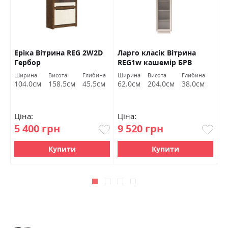
W
Еріка Вітрина REG 2W2D
Ларго класік Вітрина
П
Гербор
REG1w кашемір БРВ
2
Україна
В
а
Ширина
Висота
Глибина
Ширина
Висота
Глибина
Ш
м
104.0см
158.5см
45.5см
62.0см
204.0см
38.0см
8
Ціна:
Ціна:
Ц
5 400 грн
9 520 грн
4
Купити
Купити