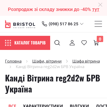
Розпродаж зі складу знижки до -40%
тут
(098) 517 86 25
0
КАТАЛОГ ТОВАРІВ
Головна
Шафи, вітрини
Шафа вітрина
Канді Вітрина reg2d2w БРВ Україна
Канді Вітрина reg2d2w БРВ
Україна
ВСЕ
ХАРАКТЕРИСТИКИ
ВІДГУКИ
ДОС