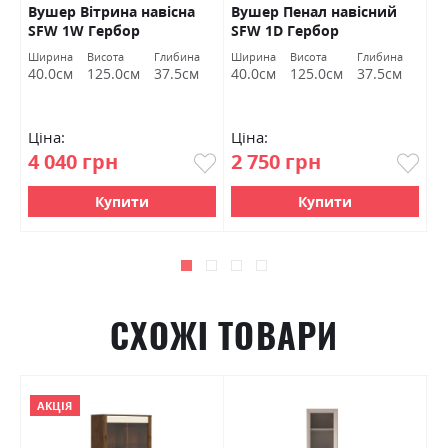
Вушер Вітрина навісна
Вушер Пенал навісний
В
SFW 1W Гербор
SFW 1D Гербор
2
а
Ширина
Висота
Глибина
Ширина
Висота
Глибина
Ш
м
40.0см
125.0см
37.5см
40.0см
125.0см
37.5см
9
Ціна:
Ціна:
Ц
4 040 грн
2 750 грн
7
Купити
Купити
СХОЖІ ТОВАРИ
АКЦІЯ