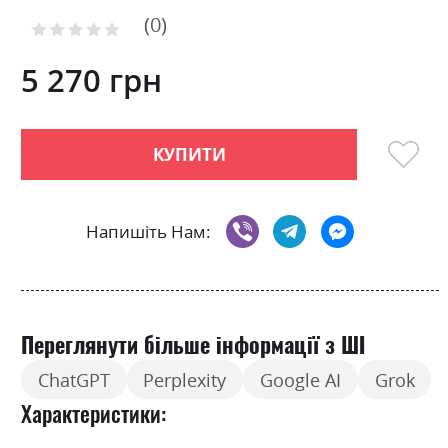
to
0
the
Рейтинг:
0
100
beginning
% of
of
5 270 грн
the
images
gallery
КУПИТИ
Напишіть Нам:
Переглянути більше інформації з ШІ
ChatGPT
Perplexity
Google AI
Grok
Характеристики