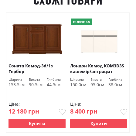
СХОЖІ ТОВАРИ
НОВИНКА
В
Соната Комод-3d/1s
Лондон Комод KOM3D3S
К
Гербор
кашемір/антрацит
1
Гербор
к
Ширина
Висота
Глибина
Ширина
Висота
Глибина
Ш
153.5см
90.5см
44.5см
150.0см
95.0см
38.0см
4
Ціна:
Ціна:
Ц
12 180 грн
8 400 грн
3
Купити
Купити