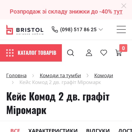
Розпродаж зі складу знижки до -40%
тут
(098) 517 86 25
0
КАТАЛОГ ТОВАРІВ
Головна
Комоди та тумби
Комоди
Кейс Комод 2 дв. графіт Міромарк
Кейс Комод 2 дв. графіт
Міромарк
ВСЕ
ХАРАКТЕРИСТИКИ
ВІДГУКИ
ДОС