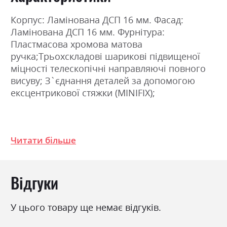
Корпус: Ламінована ДСП 16 мм. Фасад:
Ламінована ДСП 16 мм. Фурнітура:
Пластмасова хромова матова
ручка;Трьохскладові шарикові підвищеної
міцності телескопічні направляючі повного
висуву; З`єднання деталей за допомогою
ексцентрикової стяжки (MINIFIX);
Фабрика:
Міромарк
Читати більше
Колір (Фасад):
графіт
Колір (Корпус):
графіт
Колір матеріалу
графіт
Відгуки
Стиль
мінімалізм, модерн
У цього товару ще немає відгуків.
Матеріал
ламінована ДСП