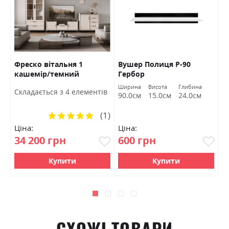
Фреско вітальня 1
Вушер Полиця Р-90
Д
кашемір/темний
Гербор
Б
мармур БРВ Україна
Ширина
Висота
Глибина
Ш
Cкладається з 4 елементів
90.0см
15.0см
24.0см
1
(1)
Рейтинг:
100%
Ціна:
Ціна:
Ц
34 200 грн
600 грн
2
Купити
Купити