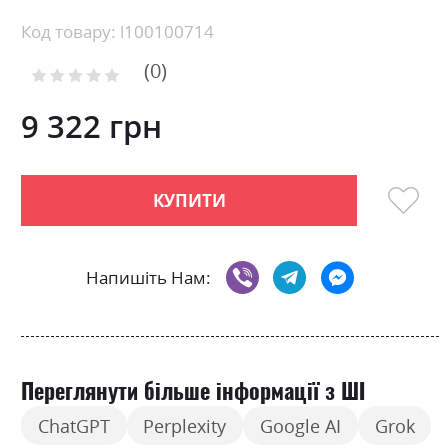
Skip
Код товару: l100100714
to
0
the
Рейтинг:
0
100
beginning
% of
of
9 322 грн
the
images
gallery
КУПИТИ
Напишіть Нам:
Переглянути більше інформації з ШІ
ChatGPT
Perplexity
Google AI
Grok