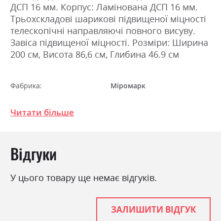
ДСП 16 мм. Корпус: Ламінована ДСП 16 мм.
Трьохскладові шарикові підвищеної міцності
телескопічні направляючі повного висуву.
Завіса підвищеної міцності. Розміри: Ширина
200 см, Висота 86,6 см, Глибина 46.9 см
Фабрика:
Міромарк
Колір (Фасад):
дуб артізан
Читати більше
Колір (Корпус):
дуб артізан
Колір матеріалу
дуб артізан
Відгуки
Стиль
мінімалізм, модерн
Матеріал
ламінована ДСП
У цього товару ще немає відгуків.
ЗАЛИШИТИ ВІДГУК