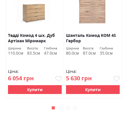
Тедді Комод 4 шх. Дуб
Шанталь Комод KOM 4S
Р
Артізан Міромарк
Гербор
д
а
Ширина
Висота
Глибина
Ширина
Висота
Глибина
Ш
110.0см
83.5см
47.0см
80.0см
87.0см
35.0см
1
Ціна:
Ціна:
Ц
6 054 грн
5 630 грн
6
Купити
Купити