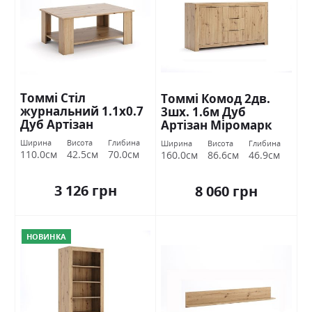
Томмі Стіл
Томмі Комод 2дв.
журнальний 1.1х0.7
3шх. 1.6м Дуб
Дуб Артізан
Артізан Міромарк
Міромарк
Ширина
Висота
Глибина
Ширина
Висота
Глибина
110.0см
42.5см
70.0см
160.0см
86.6см
46.9см
3 126 грн
8 060 грн
НОВИНКА