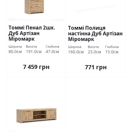
Томмі Пенал 2шх.
Томмі Полиця
Дуб Артізан
настінна Дуб Артізан
Міромарк
Міромарк
Ширина
Висота
Глибина
Ширина
Висота
Глибина
80.0см
191.0см
47.0см
160.0см
23.0см
15.0см
7 459 грн
771 грн