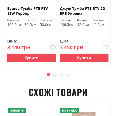
Вушер Тумба РТВ RTV
Джулі Тумба РТВ RTV 2D
Д
1SW Гербор
БРВ Україна
Б
Ширина
Висота
Глибина
Ширина
Висота
Глибина
Ш
100.0см
32.5см
50.0см
136.5см
42.0см
46.5см
9
Ціна:
Ціна:
Ц
3 140 грн
3 450 грн
4
Купити
Купити
СХОЖІ ТОВАРИ
НОВИНКА
НОВИНКА