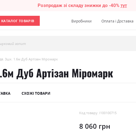
Розпродаж зі складу знижки до -40%
тут
КАТАЛОГ ТОВАРІВ
Виробники
Оплата і Доставка
шуковий запит
дв. 3шх. 1.6м Дуб Артізан Міромарк
1.6м Дуб Артізан Міромарк
ТАВКА
СХОЖІ ТОВАРИ
Код товару: l100100715
8 060 грн