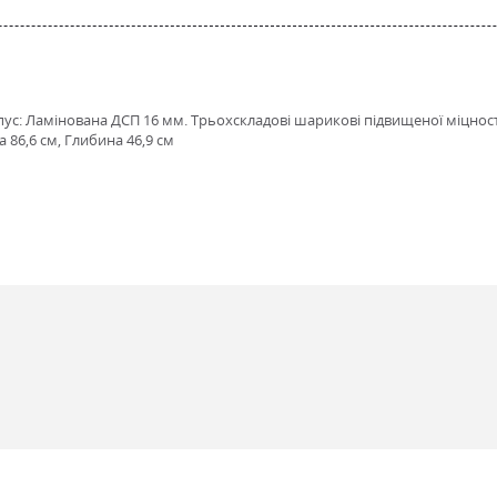
пус: Ламінована ДСП 16 мм. Трьохскладові шарикові підвищеної міцност
 86,6 см, Глибина 46,9 см