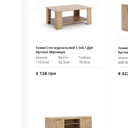
Томмі Стіл журнальний 1.1х0.7 Дуб
Томмі
Артізан Міромарк
Артіз
Ширина
Висота
Глибина
Ширин
110.0см
42.5см
70.0см
200.0
3 126 грн
9 32