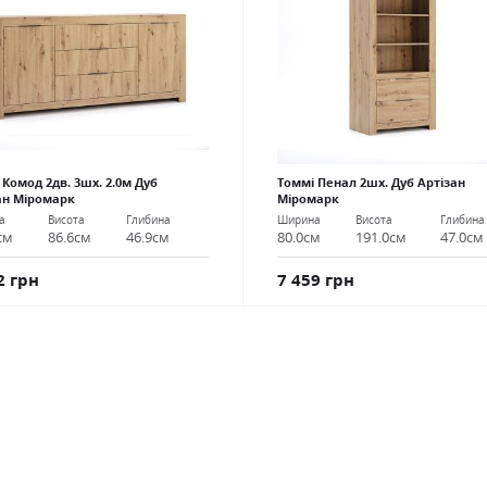
 Комод 2дв. 3шх. 2.0м Дуб
Томмі Пенал 2шх. Дуб Артізан
ан Міромарк
Міромарк
а
Висота
Глибина
Ширина
Висота
Глибина
см
86.6см
46.9см
80.0см
191.0см
47.0см
2 грн
7 459 грн