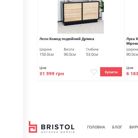
а норвезька ВМВ
Леон Комод подвійний Дрімка
Лука 
Міром
Глибина
Ширина
Висота
Глибина
Ширин
37.2см
150.0см
90.0см
53.0см
90.0с
Ціна:
Ціна:
Купити
Купити
31 999 грн
6 18
ГОЛОВНА
БЛОГ
ВИР