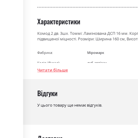
the
beginning
of
Характеристики
the
images
Комод 2 дв. 3шх. Томмі: Ламінована ДСП 16 мм. Кор
gallery
підвищеної міцності. Розміри: Ширина 160 см, Висота
Фабрика:
Міромарк
Колір (Фасад):
дуб артізан
Читати більше
Колір (Корпус):
дуб артізан
Колір матеріалу
дуб артізан
Відгуки
Стиль
мінімалізм, модерн
Матеріал
ламінована ДСП
У цього товару ще немає відгуків.