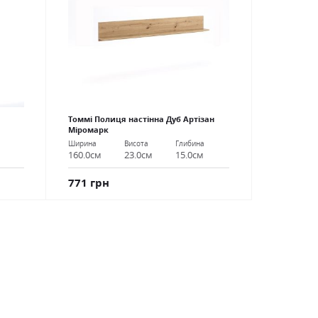
Томмі Полиця настінна Дуб Артізан
Міромарк
Ширина
Висота
Глибина
160.0см
23.0см
15.0см
771 грн