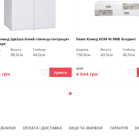
Комод 2дв2шх білий глянець/антрацит
Памп Комод КОМ 4S ВМВ Холдинг
арк
а
Висота
Глибина
Ширина
Висота
Глибина
м
88.0см
44.0см
150.0см
43.0см
40.0см
Ціна:
Купити
3 грн
4 044 грн
ОБНИКИ
ОПЛАТА І ДОСТАВКА
АКЦІЇ ТА ЗНИЖКИ
ГАРАНТІЯ
К