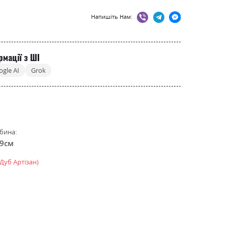
Напишіть Нам:
рмації з ШІ
ogle AI
Grok
бина:
.9см
Дуб Артізан)