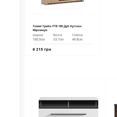
Томмі Тумба РТВ 180 Дуб Артізан
Міромарк
Ширина
Висота
Глибина
180.0см
53.7см
46.8см
6 215 грн