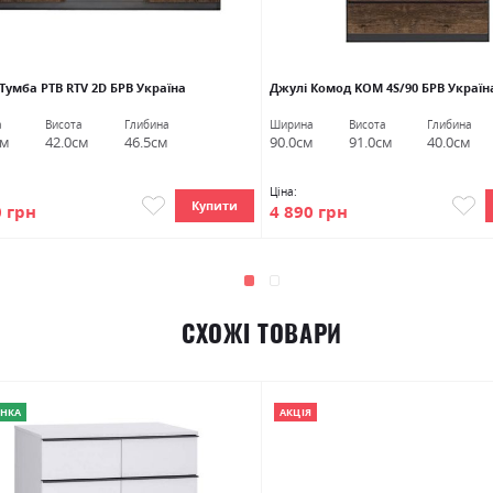
Тумба РТВ RTV 2D БРВ Україна
Джулі Комод KOM 4S/90 БРВ Україн
а
Висота
Глибина
Ширина
Висота
Глибина
см
42.0см
46.5см
90.0см
91.0см
40.0см
Ціна:
Купити
0 грн
4 890 грн
СХОЖІ ТОВАРИ
НКА
АКЦІЯ