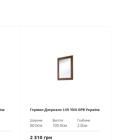
їна
Герман Дзеркало LUS 10/6 БРВ Україна
Ширина
Висота
Глибина
60.0см
105.0см
2.0см
2 310 грн