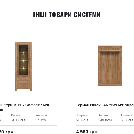
ІНШІ ТОВАРИ СИСТЕМИ
н Вітрина REG 1W2S/20/7 БРВ
Герман Вішак PAN/15/9 БРВ Укра
на
Ширина
Висота
Глибина
а
Висота
Глибина
90.0см
149.0см
25.0см
м
201.0см
42.0см
4 560 грн
60 грн