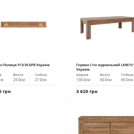
н Полиця Р/3/20 БРВ Україна
Герман Стіл журнальний LAW/5/
Україна
а
Висота
Глибина
Ширина
Висота
Глибина
см
25.0см
27.0см
130.0см
50.0см
65.0см
0 грн
3 620 грн