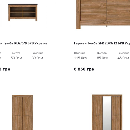
н Тумба REG/5/9 БРВ Україна
Герман Тумба SFK 2D/9/12 БРВ Ук
а
Висота
Глибина
Ширина
Висота
Глибина
м
50.0см
39.0см
115.0см
85.0см
45.0см
0 грн
6 850 грн