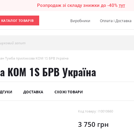
Розпродаж зі складу знижки до -40%
тут
КАТАЛОГ ТОВАРІВ
Виробники
Оплата і Доставка
шуковий запит
ан Тумба приліжкова KOM 1S БРВ Україна
а KOM 1S БРВ Україна
ІДГУКИ
ДОСТАВКА
СХОЖІ ТОВАРИ
Код товару: l10010660
3 750 грн