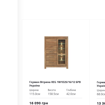
Герман Вітрина REG 1W1D2S/16/12 БРВ
Герма
Україна
Украї
Ширина
Висота
Глибина
Ширин
115.0см
158.5см
42.0см
68.0с
16 090 грн
13 3