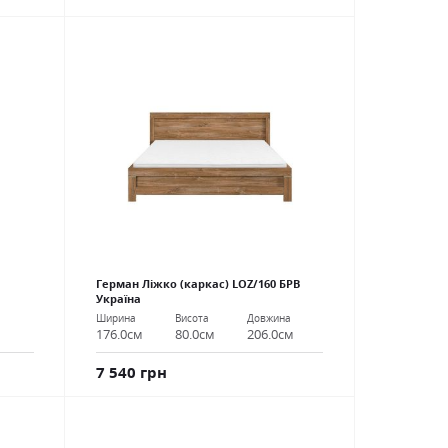
Герман Ліжко (каркас) LOZ/160 БРВ
Україна
Ширина
Висота
Довжина
176.0см
80.0см
206.0см
7 540 грн