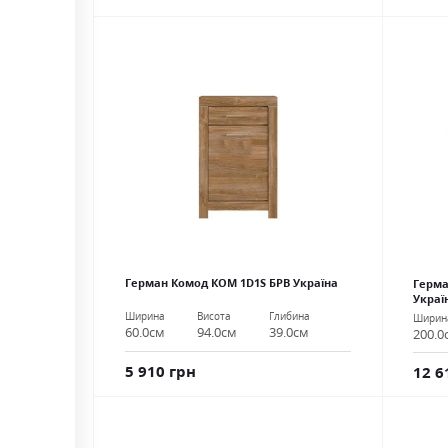
Герман Комод КОМ 1D1S БРВ Україна
Герма
Украї
Ширина
Висота
Глибина
Ширин
60.0см
94.0см
39.0см
200.0
5 910 грн
12 6