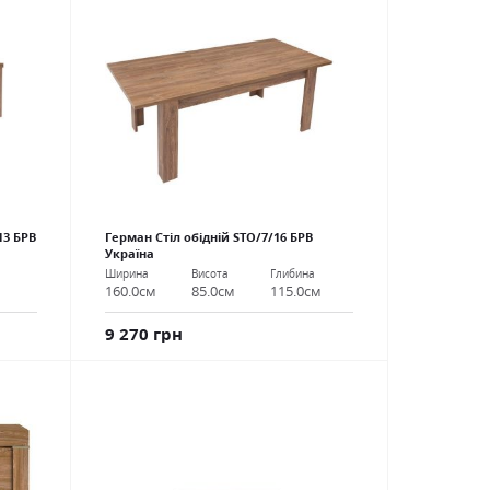
13 БРВ
Герман Стіл обідній STO/7/16 БРВ
Україна
Ширина
Висота
Глибина
160.0см
85.0см
115.0см
9 270 грн