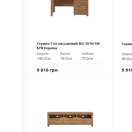
Герман Стіл письмовий BIU 1D1S/140
Герма
БРВ Україна
Ширина
Висота
Глибина
Ширин
140.0см
76.0см
70.0см
90.0с
9 010 грн
5 91