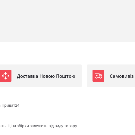
Доставка Новою Поштою
Самовивіз
з Приват24
ть. Ціна збірки залежить від виду товару.