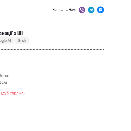
Напишіть Нам:
рмації з ШІ
ogle AI
Grok
бина:
0см
(дуб стірлінг)