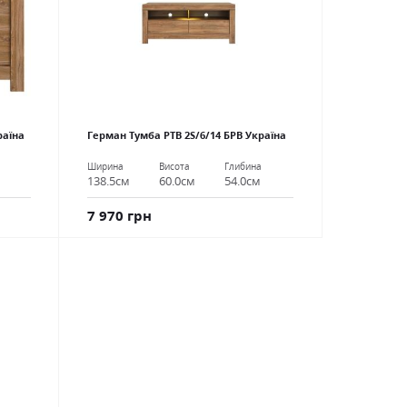
раїна
Герман Тумба РТВ 2S/6/14 БРВ Україна
Ширина
Висота
Глибина
138.5см
60.0см
54.0см
7 970 грн