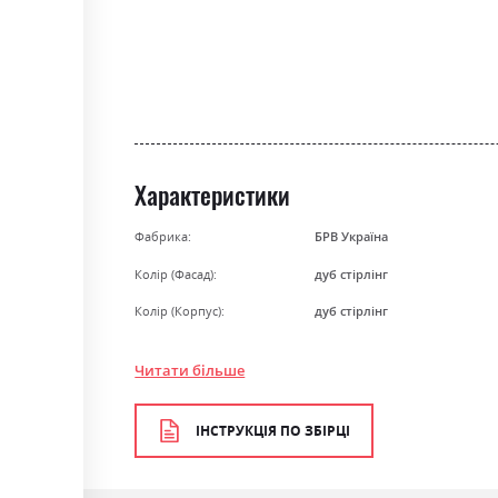
the
beginning
of
the
images
gallery
Характеристики
Фабрика:
БРВ Україна
Колір (Фасад):
дуб стірлінг
Колір (Корпус):
дуб стірлінг
Колір матеріалу
дуб стірлінг
Читати більше
Стиль
кантрі, мінімалізм, модерн, 
Матеріал
ламінована ДСП
ІНСТРУКЦІЯ ПО ЗБІРЦІ