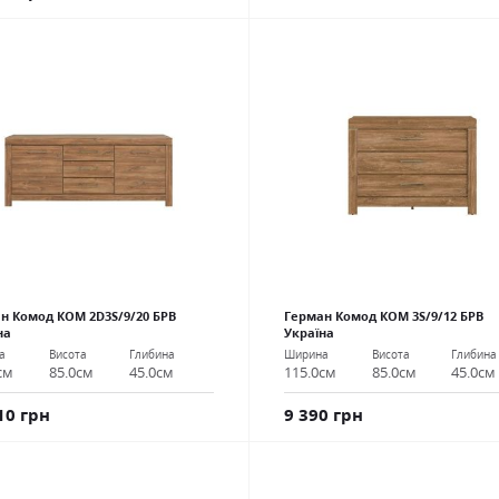
н Комод КОМ 2D3S/9/20 БРВ
Герман Комод КОМ 3S/9/12 БРВ
на
Україна
а
Висота
Глибина
Ширина
Висота
Глибина
см
85.0см
45.0см
115.0см
85.0см
45.0см
10 грн
9 390 грн