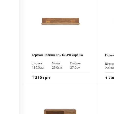
Герман Полиця Р/3/14 БРВ Україна
Герма
Ширина
Висота
Глибина
Ширин
139.0см
25.0см
27.0см
200.0
1 210 грн
1 70