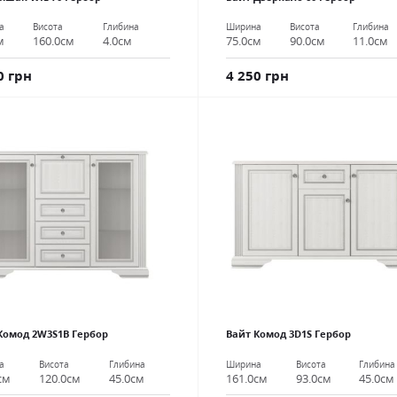
а
Висота
Глибина
Ширина
Висота
Глибина
м
160.0см
4.0см
75.0см
90.0см
11.0см
0 грн
4 250 грн
Комод 2W3S1B Гербор
Вайт Комод 3D1S Гербор
а
Висота
Глибина
Ширина
Висота
Глибина
см
120.0см
45.0см
161.0см
93.0см
45.0см