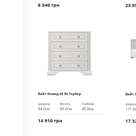
8 340 грн
23 0
Вайт Комод 4S 90 Гербор
Вайт 
Ширина
Висота
Глибина
Ширин
94.0см
93.0см
45.0см
171.0
14 910 грн
17 3