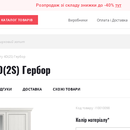
Розпродаж зі складу знижки до -40%
тут
КАТАЛОГ ТОВАРІВ
Виробники
Оплата і Доставка
шуковий запит
гу 4D(2S) Гербор
(2S) Гербор
ІДГУКИ
ДОСТАВКА
СХОЖІ ТОВАРИ
Код товару: l10010098
Колір матеріалу