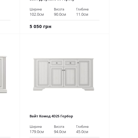
Ширина
Висота
Глибина
102.0см
90.0см
11.0см
5 050 грн
Вайт Комод 4D2S Гербор
Ширина
Висота
Глибина
179.0см
94.0см
45.0см