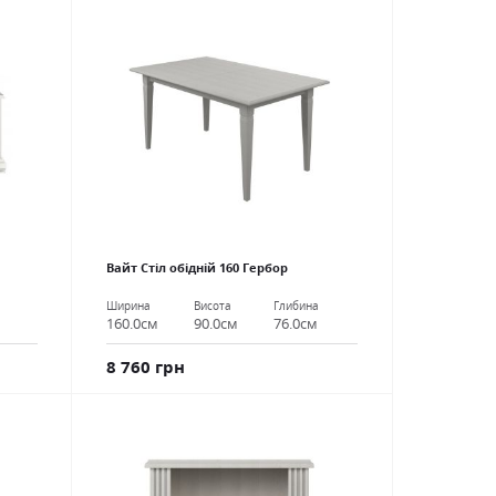
Вайт Стіл обідній 160 Гербор
Ширина
Висота
Глибина
160.0см
90.0см
76.0см
8 760 грн