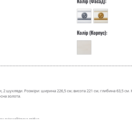
Колір (Фасад):
Колір (Корпус):
и, 2 шухляди. Розміри: ширина 226,5 см; висота 221 см; глибина 63,5 см
осна золота.
сен сніжний/сосна срібна