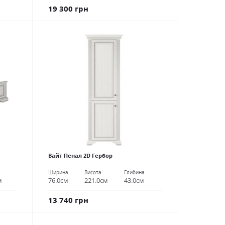
19 300 грн
Вайт Пенал 2D Гербор
а
Ширина
Висота
Глибина
м
76.0см
221.0см
43.0см
13 740 грн