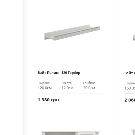
Вайт Полиця 120 Гербор
Вайт 
Ширина
Висота
Глибина
Ширин
120.0см
12.0см
30.0см
160.0
1 380 грн
2 06