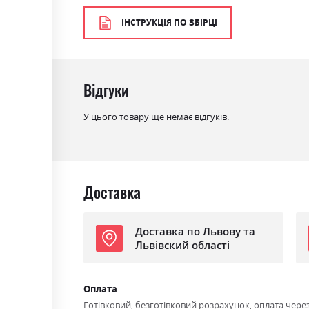
Колір матеріалу
ясен сніжний/сосна золота
ІНСТРУКЦІЯ ПО ЗБІРЦІ
Стиль
класика, прованс, ретро
Матеріал
ламінована ДСП з МДФ
Відгуки
У цього товару ще немає відгуків.
Доставка
Доставка по Львову та
Львівский області
Оплата
Готівковий, безготівковий розрахунок, оплата чере