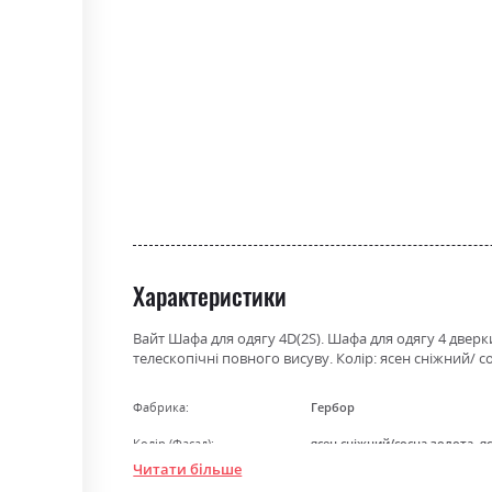
the
beginning
of
the
images
gallery
Характеристики
Вайт Шафа для одягу 4D(2S). Шафа для одягу 4 дверк
телескопічні повного висуву. Колір: ясен сніжний/ с
Фабрика:
Гербор
Колір (Фасад):
ясен сніжний/сосна золота, я
Читати більше
Колір (Корпус):
ясен сніжний