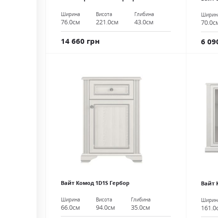
Ширина
Висота
Глибина
Ширин
76.0см
221.0см
43.0см
70.0с
14 660 грн
6 09
Вайт Комод 1D1S Гербор
Вайт 
Ширина
Висота
Глибина
Ширин
66.0см
94.0см
35.0см
161.0