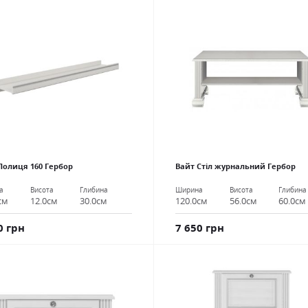
Полиця 160 Гербор
Вайт Стіл журнальний Гербор
а
Висота
Глибина
Ширина
Висота
Глибина
см
12.0см
30.0см
120.0см
56.0см
60.0см
0 грн
7 650 грн