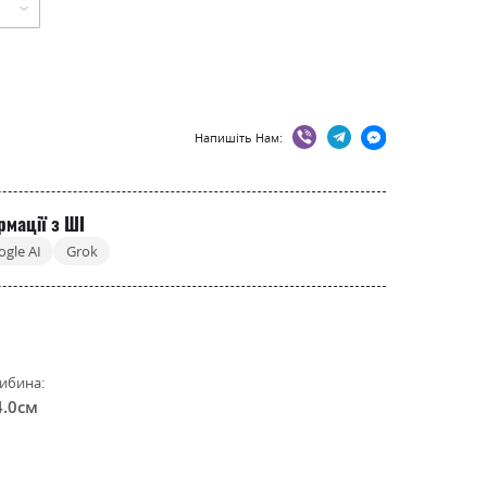
Напишіть Нам:
рмації з ШІ
ogle AI
Grok
ибина:
4.0см