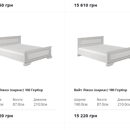
50 грн
15 610 грн
Ліжко (каркас) 160 Гербор
Вайт Ліжко (каркас) 180 Гербор
а
Висота
Довжина
Ширина
Висота
Довжин
см
87.0см
210.0см
190.0см
87.0см
210.0с
20 грн
15 220 грн