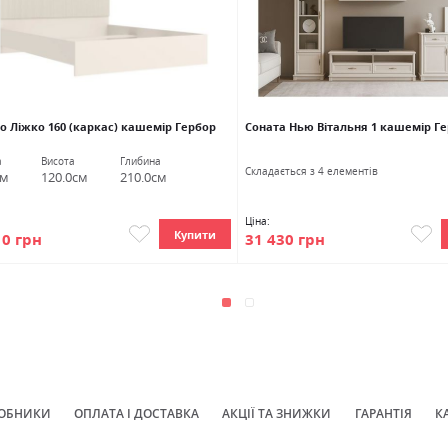
о Ліжко 160 (каркас) кашемір Гербор
Соната Нью Вітальня 1 кашемір Г
а
Висота
Глибина
Cкладається з 4 елементів
см
120.0см
210.0см
Ціна:
Купити
31 430 грн
10 грн
ОБНИКИ
ОПЛАТА І ДОСТАВКА
АКЦІЇ ТА ЗНИЖКИ
ГАРАНТІЯ
К