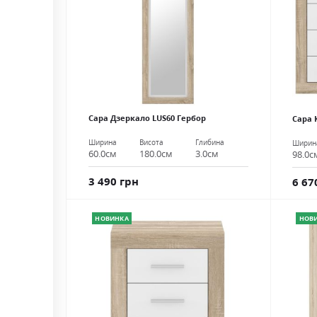
Сара Дзеркало LUS60 Гербор
Сара 
Ширина
Висота
Глибина
Ширин
60.0см
180.0см
3.0см
98.0с
3 490 грн
6 67
НОВИНКА
НОВ