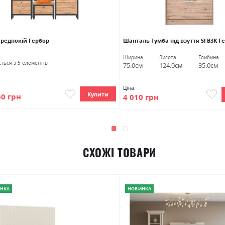
ередпокій Гербор
Шанталь Тумба під взуття SFB3K Г
Ширина
Висота
Глибина
ться з 5 елементів
75.0см
124.0см
35.0см
Ціна:
Купити
60 грн
4 010 грн
СХОЖІ ТОВАРИ
НКА
НОВИНКА