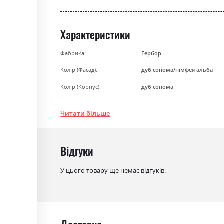
gallery
Характеристики
Фабрика:
Гербор
Колір (Фасад):
дуб сонома/німфея альба
Колір (Корпус):
дуб сонома
Колір матеріалу
дуб сонома/німфея альба
Читати більше
Стиль
мінімалізм, модерн
Матеріал
ламінована ДСП
Відгуки
У цього товару ще немає відгуків.