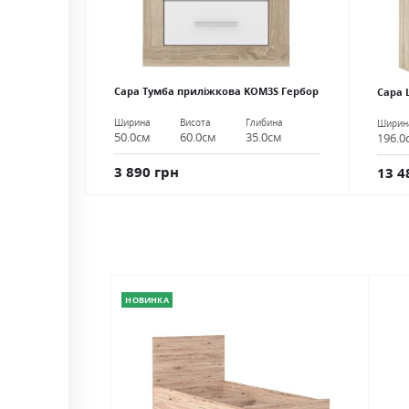
Сара Тумба приліжкова KOM3S Гербор
Сара 
Ширина
Висота
Глибина
Ширин
50.0см
60.0см
35.0см
196.0
3 890 грн
13 4
НОВИНКА