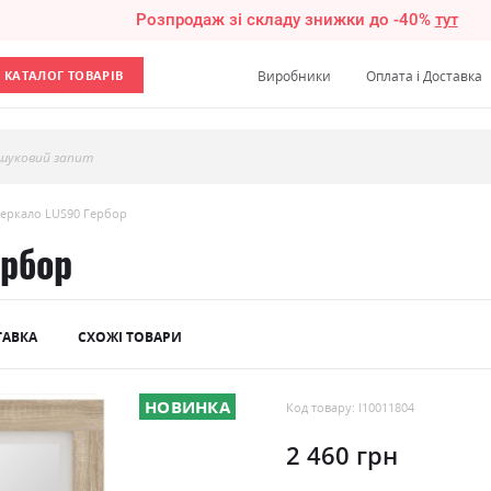
Розпродаж зі складу знижки до -40%
тут
КАТАЛОГ ТОВАРІВ
Виробники
Оплата і Доставка
шуковий запит
зеркало LUS90 Гербор
ербор
ТАВКА
СХОЖІ ТОВАРИ
НОВИНКА
Код товару: l10011804
2 460 грн