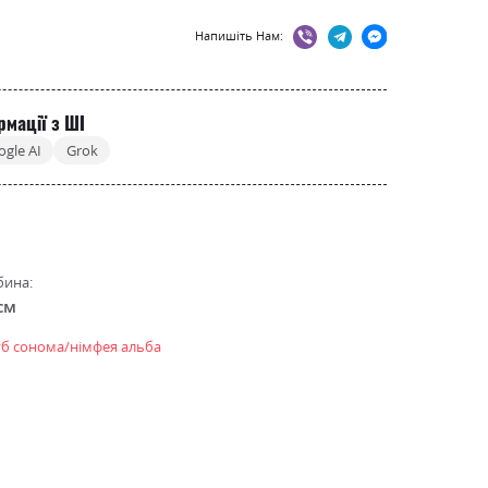
Напишіть Нам:
рмації з ШІ
ogle AI
Grok
бина:
см
уб сонома/німфея альба