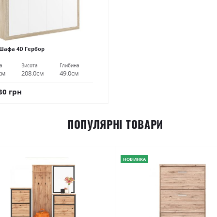
Шафа 4D Гербор
а
Висота
Глибина
см
208.0см
49.0см
80 грн
ПОПУЛЯРНІ ТОВАРИ
НОВИНКА