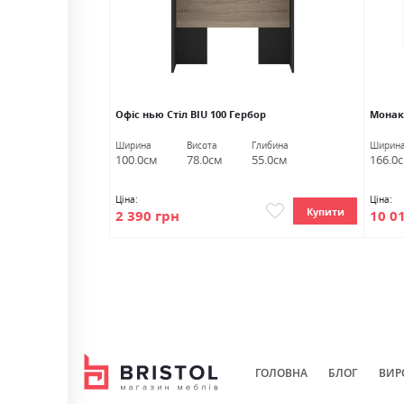
Офіс нью Стіл BIU 100 Гербор
Монак
либина
Ширина
Висота
Глибина
Ширин
9.0см
100.0см
78.0см
55.0см
166.0
Ціна:
Ціна:
Купити
Купити
2 390 грн
10 0
ГОЛОВНА
БЛОГ
ВИР