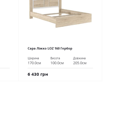
Сара Ліжко LOZ 160 Гербор
Ширина
Висота
Довжина
170.0см
100.0см
205.0см
6 430 грн