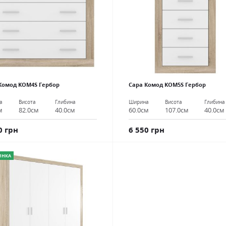
Комод KOM4S Гербор
Сара Комод KOM5S Гербор
а
Висота
Глибина
Ширина
Висота
Глибина
м
82.0см
40.0см
60.0см
107.0см
40.0см
0 грн
6 550 грн
ИНКА