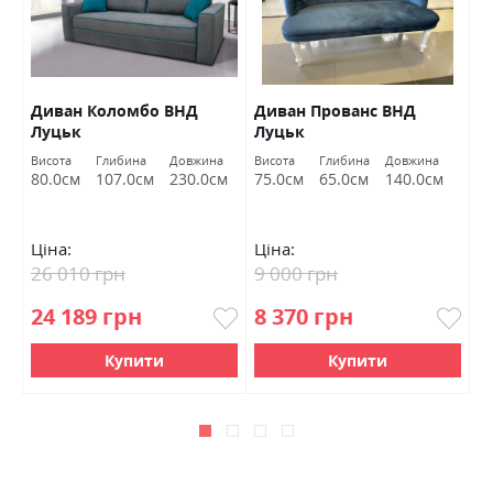
Диван Коломбо ВНД
Диван Прованс ВНД
П
Луцьк
Луцьк
Висота
Глибина
Довжина
Висота
Глибина
Довжина
Ви
80.0см
107.0см
230.0см
75.0см
65.0см
140.0см
4
Ціна:
Ціна:
Ц
26 010 грн
9 000 грн
6
24 189 грн
8 370 грн
5
Купити
Купити