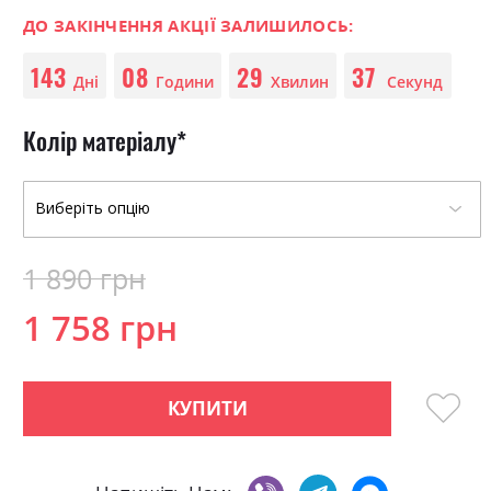
0
100
beginning
% of
of
ДО ЗАКІНЧЕННЯ АКЦІЇ ЗАЛИШИЛОСЬ:
the
143
08
29
36
images
Дні
Години
Хвилин
Секунд
gallery
Колір матеріалу
1 890 грн
1 758 грн
КУПИТИ