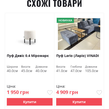
СХОЖІ ТОВАРИ
НОВИНКА
Пуф Девіс 0.4 Міромарк
Пуф Lario (Ларіо) VINADI
П
к
Ширина
Висота
Довжина
Висота
Глибина
Довжина
Ш
40.0см
45.0см
40.0см
41.0см
47.0см
105.0см
5
Ціна:
Ціна:
Ц
1 950 грн
4 909 грн
3
Купити
Купити