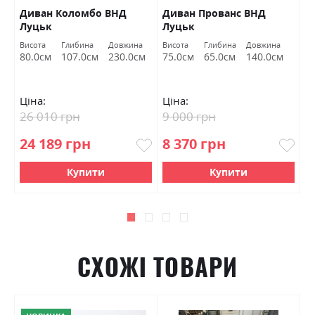
Диван Коломбо ВНД
Диван Прованс ВНД
П
Луцьк
Луцьк
Висота
Глибина
Довжина
Висота
Глибина
Довжина
Ви
80.0см
107.0см
230.0см
75.0см
65.0см
140.0см
4
Ціна:
Ціна:
Ц
26 010 грн
9 000 грн
6
24 189 грн
8 370 грн
5
Купити
Купити
СХОЖІ ТОВАРИ