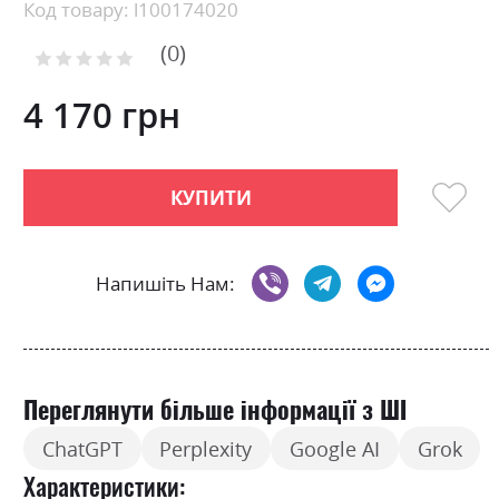
Skip
Код товару: l100174020
to
0
the
Рейтинг:
0
100
beginning
% of
of
4 170 грн
the
images
gallery
КУПИТИ
Напишіть Нам:
Переглянути більше інформації з ШІ
ChatGPT
Perplexity
Google AI
Grok
Характеристики