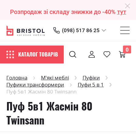
Розпродаж зі складу знижки до -40%
тут
(098) 517 86 25
0
КАТАЛОГ ТОВАРІВ
Головна
М'які меблі
Пуфіки
Пуфики трансформери
Пуфи 5 в 1
Пуф 5в1 Жасмін 80 Twinsann
Пуф 5в1 Жасмін 80
Twinsann