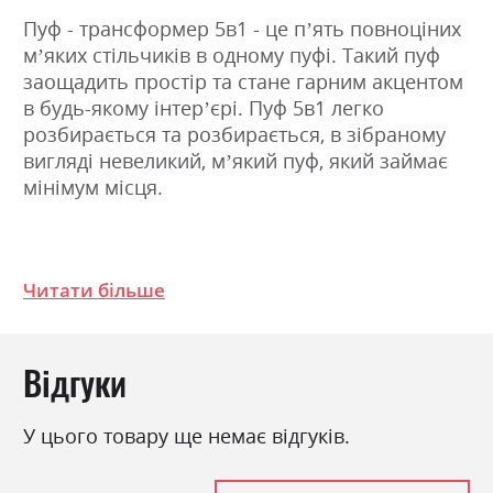
Пуф - трансформер 5в1 - це п’ять повноціних
м’яких стільчиків в одному пуфі. Такий пуф
заощадить простір та стане гарним акцентом
в будь-якому інтер’єрі. Пуф 5в1 легко
розбирається та розбирається, в зібраному
вигляді невеликий, м’який пуф, який займає
мінімум місця.
Фабрика:
Twinsann
Читати більше
Стиль
модерн
Розкладний
так
Ніша для білизни
ні
Відгуки
У цього товару ще немає відгуків.