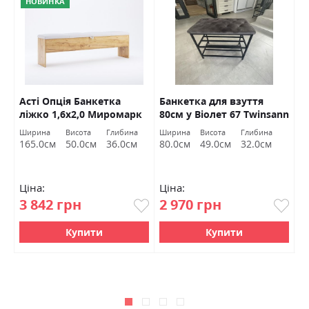
НОВИНКА
Асті Опція Банкетка
Банкетка для взуття
П
ліжко 1,6х2,0 Миромарк
80см у Віолет 67 Twinsann
Ширина
Висота
Глибина
Ширина
Висота
Глибина
Ш
165.0см
50.0см
36.0см
80.0см
49.0см
32.0см
4
Ціна:
Ціна:
Ц
3 842 грн
2 970 грн
3
Купити
Купити