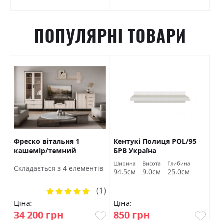
ПОПУЛЯРНІ ТОВАРИ
Фреско вітальня 1
Кентукі Полиця POL/95
К
кашемір/темний
БРВ Україна
S
мармур БРВ Україна
а
Ширина
Висота
Глибина
Ш
Cкладається з 4 елементів
м
94.5см
9.0см
25.0см
9
(1)
Рейтинг:
100%
Ціна:
Ціна:
Ц
34 200 грн
850 грн
1