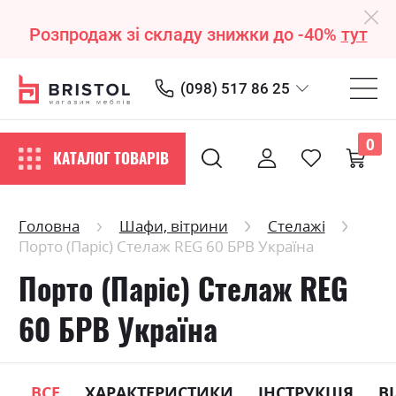
Розпродаж зі складу знижки до -40%
тут
(098) 517 86 25
0
КАТАЛОГ ТОВАРІВ
Головна
Шафи, вітрини
Стелажі
Порто (Паріс) Стелаж REG 60 БРВ Україна
Порто (Паріс) Стелаж REG
60 БРВ Україна
ВСЕ
ХАРАКТЕРИСТИКИ
ІНСТРУКЦІЯ
В