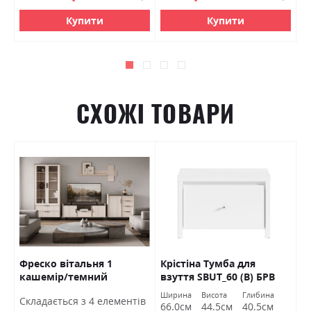
Купити
Купити
СХОЖІ ТОВАРИ
Фреско вітальня 1
Крістіна Тумба для
А
кашемір/темний
взуття SBUT_60 (В) БРВ
б
мармур БРВ Україна
Україна
м
Ширина
Висота
Глибина
Cкладається з 4 елементів
66.0см
44.5см
40.5см