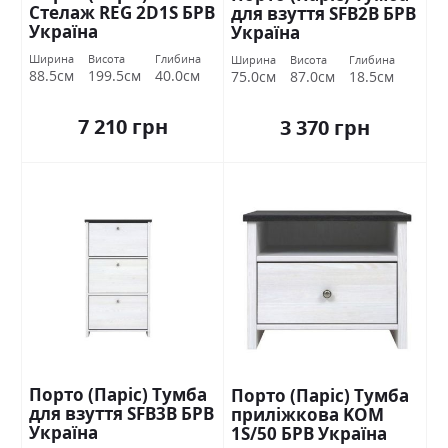
Стелаж REG 2D1S БРВ
для взуття SFB2В БРВ
Україна
Україна
Ширина
Висота
Глибина
Ширина
Висота
Глибина
88.5см
199.5см
40.0см
75.0см
87.0см
18.5см
7 210 грн
3 370 грн
Порто (Паріс) Тумба
Порто (Паріс) Тумба
для взуття SFB3В БРВ
приліжкова KOM
Україна
1S/50 БРВ Україна