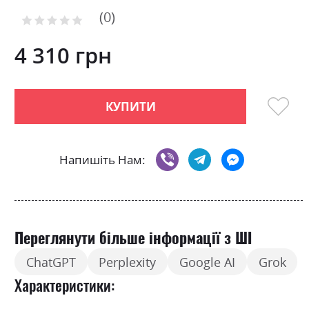
to
0
the
Рейтинг:
0
100
beginning
% of
of
4 310 грн
the
images
gallery
КУПИТИ
Напишіть Нам:
Переглянути більше інформації з ШІ
ChatGPT
Perplexity
Google AI
Grok
Характеристики