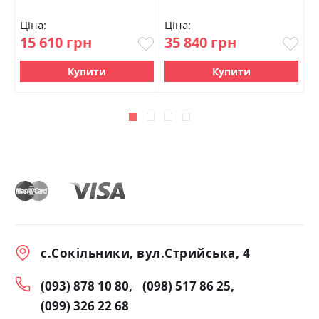
Ціна:
Ціна:
Ц
15 610 грн
35 840 грн
4
Купити
Купити
с.Сокільники, вул.Стрийська, 4
(093) 878 10 80
(098) 517 86 25
(099) 326 22 68