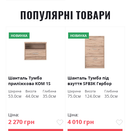
ПОПУЛЯРНІ ТОВАРИ
НОВИНКА
НОВИНКА
O
Шанталь Тумба
Шанталь Тумба під
Ш
приліжкова KOM 1S
взуття SFB3K Гербор
в
Гербор
а
Ширина
Висота
Глибина
Ширина
Висота
Глибина
Ш
м
53.0см
44.0см
35.0см
75.0см
124.0см
35.0см
7
Ціна:
Ціна:
Ц
2 270 грн
4 010 грн
2