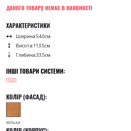
0
100
beginning
% of
of
ДАНОГО ТОВАРУ НЕМАЄ В НАЯВНОСТІ
the
images
ХАРАКТЕРИСТИКИ
gallery
Ширина:
54.0см
Висота:
113.5см
Глибина:
33.5см
ІНШІ ТОВАРИ СИСТЕМИ:
ПОП
КОЛІР (ФАСАД):
вільха
КОЛІР (КОРПУС):