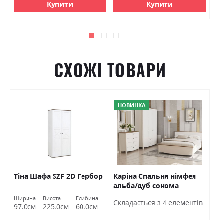
Купити
Купити
СХОЖІ ТОВАРИ
НОВИНКА
Тіна Шафа SZF 2D Гербор
Каріна Спальня німфея
Р
альба/дуб сонома
д
трюфель Гербор
а
а
Ширина
Висота
Глибина
Ш
Cкладається з 4 елементів
м
97.0см
225.0см
60.0см
6