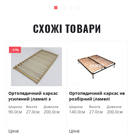
СХОЖІ ТОВАРИ
-11%
Ортопедичний каркас
Ортопедичний каркас не
О
)
усилений (ламелі з
розбірний (ламелі
(
кроком 4,5 см) 90х200
усилені з кроком 4,5 см)
1
Ширина
Висота
Довжина
Ширина
Висота
Довжина
Ш
Шик
140х200 МХМ
м
90.0см
27.0см
200.0см
140.0см
27.0см
200.0см
1
Ціна:
Ціна:
Ц