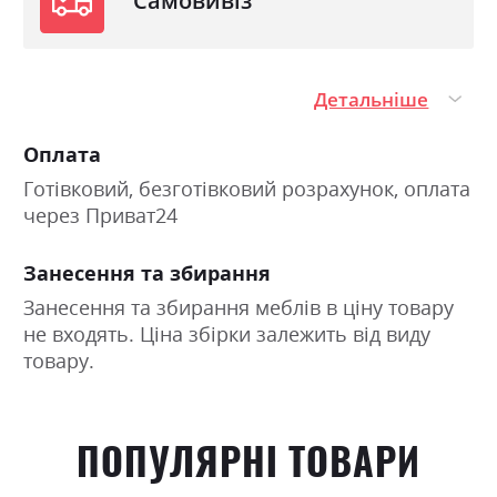
Самовивіз
фіксуються один до одного стяжкою.
Фабрика:
МХМ
Детальніше
Навантаження на одне
150
спальне місце
Оплата
Спальне місце
120
Готівковий, безготівковий розрахунок, оплата
через Приват24
Занесення та збирання
Занесення та збирання меблів в ціну товару
не входять. Ціна збірки залежить від виду
товару.
ПОПУЛЯРНІ ТОВАРИ