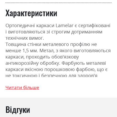
Характеристики
Ортопедичні каркаси Lamelar є сертифіковані
і виготовляються зі строгим дотриманням
технічних вимог.
Товщина стінки металевого профілю не
менше 1,5 мм. Метал, з якого виготовляються
каркаси, проходить обов'язкову
антикорозійну обробку. Фарбують металеві
каркаси якісною порошковою фарбою, що є
не токсичною і безпечною для здоров'я
споживача. Готові підстави
Читати більше
укомплектовуються регульованими опорами
(ніжки ліжка, кількість залежить від розміру
підстави: 5 ніжок-опор в односпальних
Відгуки
каркасах; 6 ніжок-опор в двохспальних
каркасах). Оптимальний діаметр опори 50мм і