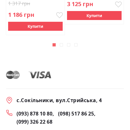
1 317 грн
3 125 грн
2
1 186 грн
2
Купити
Купити
с.Сокільники, вул.Стрийська, 4
(093) 878 10 80
(098) 517 86 25
(099) 326 22 68