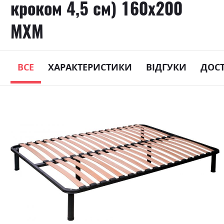
кроком 4,5 см) 160х200
МХМ
ВСЕ
ХАРАКТЕРИСТИКИ
ВІДГУКИ
ДОС
Skip
to
the
end
of
the
images
gallery