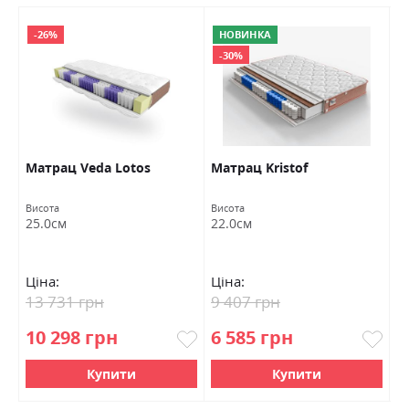
-26%
НОВИНКА
-30%
Матрац Veda Lotos
Матрац Kristof
М
Висота
Висота
Ви
25.0см
22.0см
2
Ціна:
Ціна:
Ц
13 731 грн
9 407 грн
1
10 298 грн
6 585 грн
9
Купити
Купити