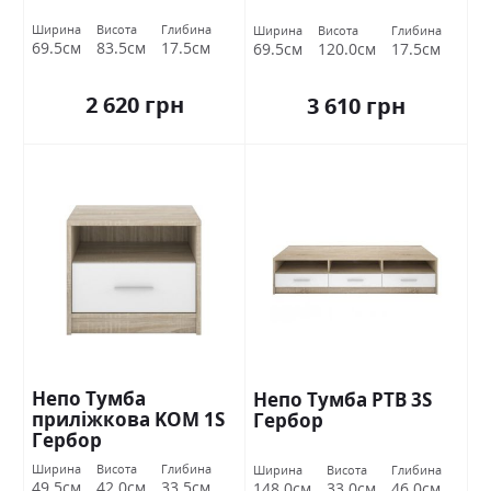
Ширина
Висота
Глибина
Ширина
Висота
Глибина
69.5см
83.5см
17.5см
69.5см
120.0см
17.5см
2 620 грн
3 610 грн
Непо Тумба
Непо Тумба РТВ 3S
приліжкова KOM 1S
Гербор
Гербор
Ширина
Висота
Глибина
Ширина
Висота
Глибина
49.5см
42.0см
33.5см
148.0см
33.0см
46.0см