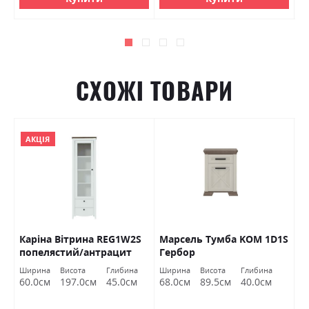
СХОЖІ ТОВАРИ
АКЦІЯ
Каріна Вітрина REG1W2S
Марсель Тумба KOM 1D1S
Л
попелястий/антрацит
Гербор
д
Гербор
Г
Ширина
Висота
Глибина
Ширина
Висота
Глибина
Ш
60.0см
197.0см
45.0см
68.0см
89.5см
40.0см
1