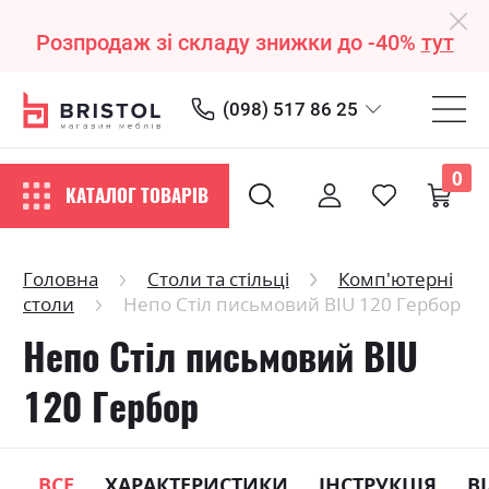
Розпродаж зі складу знижки до -40%
тут
(098) 517 86 25
0
КАТАЛОГ ТОВАРІВ
Головна
Столи та стільці
Комп'ютерні
столи
Непо Стіл письмовий BIU 120 Гербор
Непо Стіл письмовий BIU
120 Гербор
ВСЕ
ХАРАКТЕРИСТИКИ
ІНСТРУКЦІЯ
В