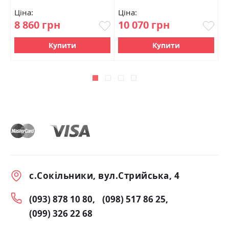
Ціна:
Ціна:
Ц
8 860 грн
10 070 грн
1
Купити
Купити
с.Сокільники, вул.Стрийська, 4
(093) 878 10 80
(098) 517 86 25
(099) 326 22 68