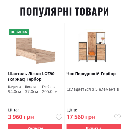
ПОПУЛЯРНІ ТОВАРИ
НОВИНКА
Шанталь Ліжко LOZ90
Чос Передпокій Гербор
Ш
(каркас) Гербор
в
Ширина
Висота
Глибина
Ш
Cкладається з 5 елементів
94.0см
37.0см
205.0см
7
Ціна:
Ціна:
Ц
3 960 грн
17 560 грн
4
Купити
Купити