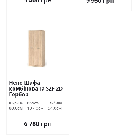
5 400 грн
9 950 грн
Непо Шафа
комбінована SZF 2D
Гербор
Ширина
Висота
Глибина
80.0см
197.0см
54.0см
6 780 грн