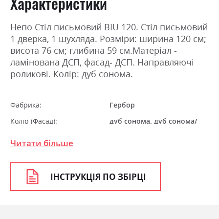
Характеристики
Непо Стіл письмовий BIU 120. Стіл письмовий
1 дверка, 1 шухляда. Розміри: ширина 120 см;
висота 76 см; глибина 59 см.Матеріал -
ламінована ДСП, фасад- ДСП. Направляючі
роликові. Колір: дуб сонома.
Фабрика:
Гербор
Колір (Фасад):
дуб сонома, дуб сонома/
німфея альба
Читати більше
Колір (Корпус):
дуб сонома
Колір матеріалу
дуб сонома
ІНСТРУКЦІЯ ПО ЗБІРЦІ
Стиль
мінімалізм, модерн
Матеріал
ламінована ДСП