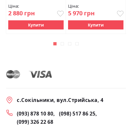
Ціна:
Ціна:
Ц
2 880 грн
5 970 грн
0
Купити
Купити
с.Сокільники, вул.Стрийська, 4
(093) 878 10 80
(098) 517 86 25
(099) 326 22 68