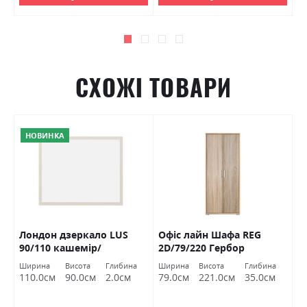
СХОЖІ ТОВАРИ
НОВИНКА
Лондон дзеркало LUS
Офіс лайн Шафа REG
Л
90/110 кашемір/
2D/79/220 Гербор
в
антрацит Гербор
Ширина
Висота
Глибина
Ширина
Висота
Глибина
110.0см
90.0см
2.0см
79.0см
221.0см
35.0см