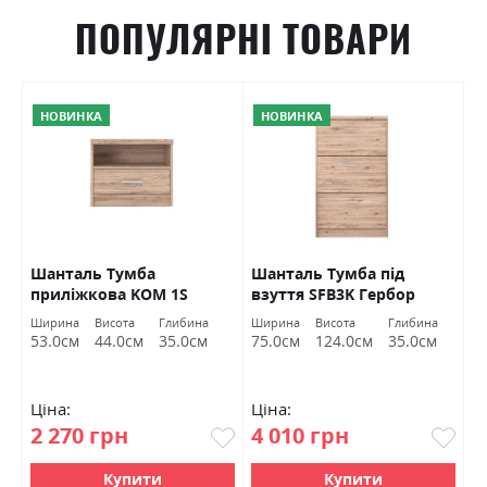
ПОПУЛЯРНІ ТОВАРИ
НОВИНКА
НОВИНКА
O
Шанталь Тумба
Шанталь Тумба під
Ш
приліжкова KOM 1S
взуття SFB3K Гербор
в
Гербор
а
Ширина
Висота
Глибина
Ширина
Висота
Глибина
Ш
м
53.0см
44.0см
35.0см
75.0см
124.0см
35.0см
7
Ціна:
Ціна:
Ц
2 270 грн
4 010 грн
2
Купити
Купити