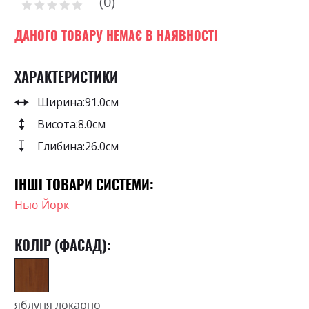
0
the
Рейтинг:
images
0
100
% of
gallery
ДАНОГО ТОВАРУ НЕМАЄ В НАЯВНОСТІ
ХАРАКТЕРИСТИКИ
Ширина:
91.0см
Висота:
8.0см
Глибина:
26.0см
ІНШІ ТОВАРИ СИСТЕМИ:
Нью-Йорк
КОЛІР (ФАСАД):
яблуня локарно