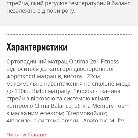
стрейча, який регулює температурний баланс
незалежно від пори року.
Характеристики
Ортопедичний матрац Optima 2в1 Fitness
відноситься до категорії двосторонньої
жорсткості матраців, висота - 22см,
максимальне навантаження на спальне місце
до 130кг. Вміст матрацу: 1)чохол - тканина
стрейч з віскозою та системою клімат -
контролю Clima Balance; 2)піна Memory Foam
з масажним ефектом; 3)термовойлок;
4)посилена система пружин Anatomic Multy
Zone 3,скріплена по периметру рамкою із
Читати більше
прокатної сталі; 5)термовойлок; 6)піна з