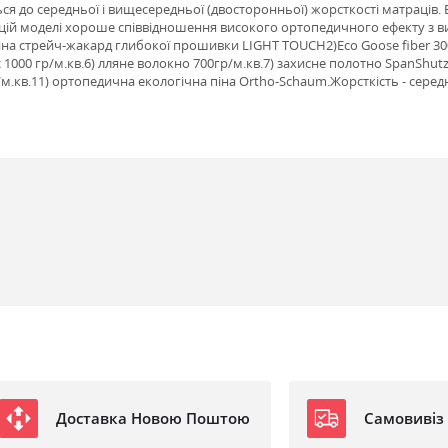
ся до середньої і вищесередньої (двосторонньої) жорсткості матраців. 
 У цій моделі хороше співвідношення високого ортопедичного ефекту 
анина стрейч-жакард глибокої прошивки LIGHT TOUCH2)Eco Goose fiber 3
 1000 гр/м.кв.6) лляне волокно 700гр/м.кв.7) захисне полотно SpanShut
м.кв.11) ортопедична екологічна піна Ortho-Schaum.Жорсткість - серед
Доставка Новою Поштою
Самовивіз