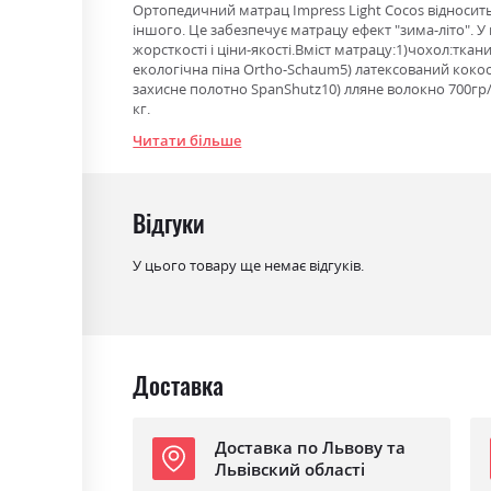
Ортопедичний матрац Impress Light Cocos відносить
іншого. Це забезпечує матрацу ефект "зима-літо".
жорсткості і ціни-якості.Вміст матрацу:1)чохол:тк
екологічна піна Ortho-Schaum5) латексований кокос
захисне полотно SpanShutz10) лляне волокно 700гр/
кг.
Читати більше
Фабрика:
Ultima Sleep
Тип
Pocket Spring
Відгуки
Ефект зима/літо
так
У цього товару ще немає відгуків.
Навантаження на одне
150
спальне місце
Матеріал чохла
стрейч-жаккард LIGHT TOUCH
Доставка
Доставка по Львову та
Львівский області