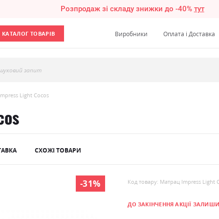
Розпродаж зі складу знижки до -40%
тут
КАТАЛОГ ТОВАРІВ
Виробники
Оплата і Доставка
шуковий запит
mpress Light Cocos
cos
ТАВКА
СХОЖІ ТОВАРИ
-31%
Код товару: Матрац Impress Light 
ДО ЗАКІНЧЕННЯ АКЦІЇ ЗАЛИШ