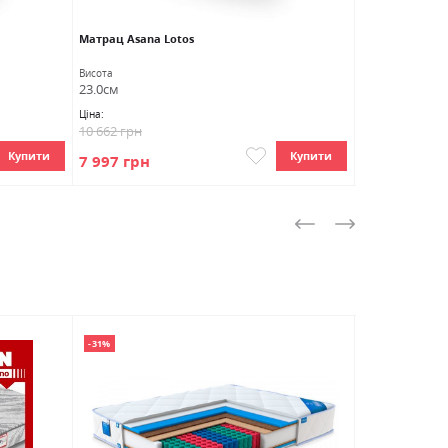
Матрац Asana Lotos
Матрац Aura L
Висота
Висота
23.0см
22.0см
Ціна:
Ціна:
10 662 грн
13 902 грн
Купити
Купити
7 997 грн
9 036 грн
-31%
-31%