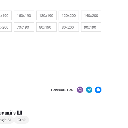
0х190
160х190
180х190
120х200
140х200
0х200
70х190
80х190
80х200
90х190
Напишіть Нам:
рмації з ШІ
ogle AI
Grok