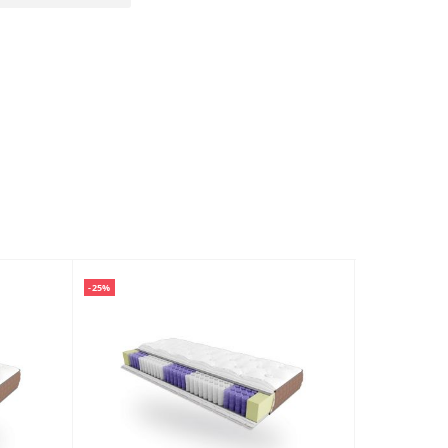
-25%
-36%