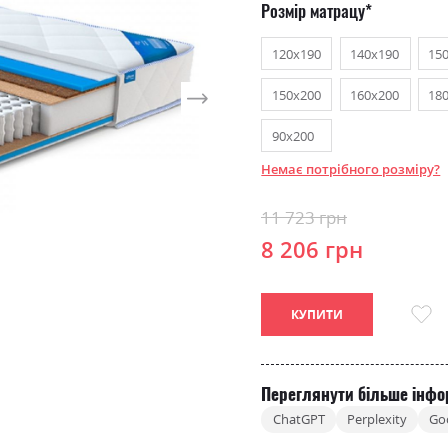
Розмір матрацу
120х190
140х190
15
150х200
160х200
18
90х200
Немає потрібного розміру?
11 723 грн
8 206 грн
КУПИТИ
Переглянути більше інфо
ChatGPT
Perplexity
Go