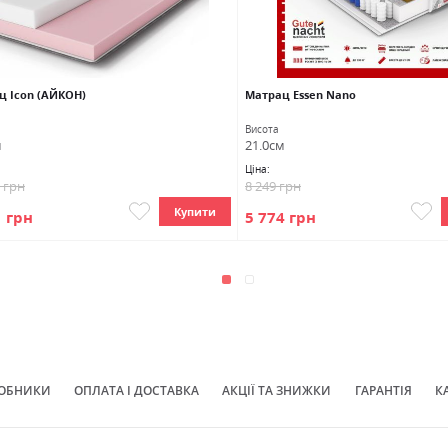
ц Icon (АЙКОН)
Матрац Essen Nano
Висота
м
21.0см
Ціна:
5 грн
8 249 грн
Купити
1 грн
5 774 грн
ОБНИКИ
ОПЛАТА І ДОСТАВКА
АКЦІЇ ТА ЗНИЖКИ
ГАРАНТІЯ
К