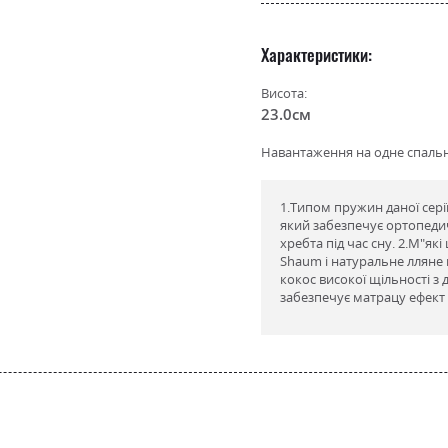
Характеристики
Висота:
23.0см
Навантаження на одне спальне
1.Типом пружин даної сері
який забезпечує ортопед
хребта під час сну. 2.М"як
Shaum і натуральне лляне 
кокос високої щільності з
забезпечує матрацу ефект 