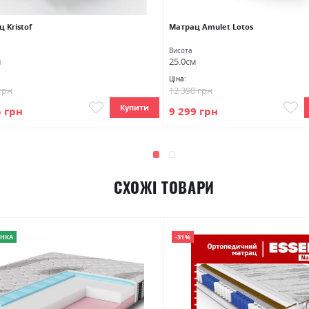
 Kristof
Матрац Amulet Lotos
Висота
м
25.0см
Ціна:
грн
12 398 грн
Купити
5 грн
9 299 грн
СХОЖІ ТОВАРИ
НКА
-31%