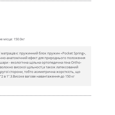
 місце: 150.0кг
ї матраців є: пружинний блок пружин «Pocket Spring»,
ично-анатомічний ефект для природнього положення
і шари - екологічна щільна ортопедична піна Ortho-
волокно високої щільності,а також латексований
 другої сторони, тобто асиметрична жорсткість, що
"2 в 1".3.Високе вагове навантаження-до 150 кг