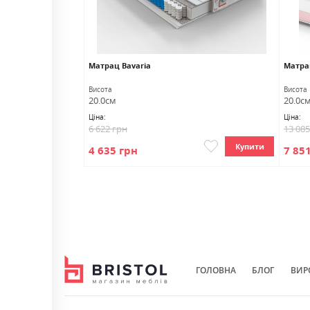
Матрац Bavaria
Матра
Висота
Висота
20.0см
20.0с
Ціна:
Ціна:
6 622 грн
13 08
Купити
Купити
4 635 грн
7 85
ГОЛОВНА
БЛОГ
ВИР