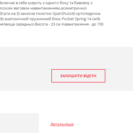
Включає в себе шерсть з одного боку та бавовну з
з високим ваговим навантаженням,асиметричної
00гр/м.кв.3) захисне полотно SpanShutz4) ортопедична
z8) анатомічний пружинний блок Pocket Spring 14 см9)
ня/вище середньої.Висота - 23 см.Навантаження - до 150
ЗАЛИШИТИ ВІДГУК
Детальніше