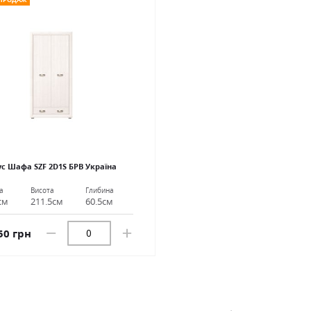
с Шафа SZF 2D1S БРВ Україна
а
Висота
Глибина
см
211.5см
60.5см
50 грн