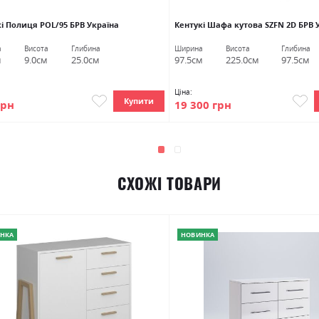
і Полиця POL/95 БРВ Україна
Кентукі Шафа кутова SZFN 2D БРВ 
а
Висота
Глибина
Ширина
Висота
Глибина
м
9.0см
25.0см
97.5см
225.0см
97.5см
Ціна:
Купити
грн
19 300 грн
СХОЖІ ТОВАРИ
НКА
НОВИНКА