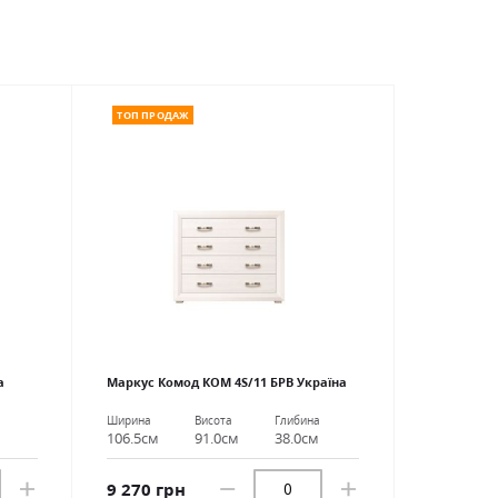
ТОП ПРОДАЖ
а
Маркус Комод КОМ 4S/11 БРВ Україна
Ширина
Висота
Глибина
106.5см
91.0см
38.0см
9 270 грн