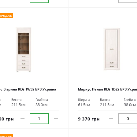
 ПРОДАЖ
с Вітрина REG 1W3S БРВ Україна
Маркус Пенал REG 1D2S БРВ Укра
а
Висота
Глибина
Ширина
Висота
Глибина
м
211.5см
38.0см
61.5см
211.5см
38.0см
00 грн
9 370 грн
 ПРОДАЖ