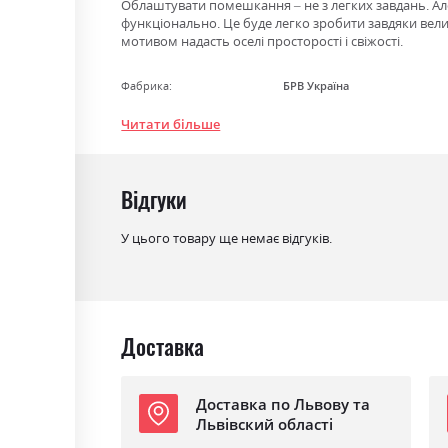
Облаштувати помешкання – не з легких завдань. Ал
функціонально. Це буде легко зробити завдяки вели
мотивом надасть оселі просторості і свіжості.
Фабрика:
БРВ Україна
Колір (Фасад):
джанні/дуб кам'яний
Читати більше
Колір (Корпус):
джанні/дуб кам'яний
Колір матеріалу
джанні/дуб кам'яний
Відгуки
Стиль
класика, модерн, ретро
У цього товару ще немає відгуків.
Матеріал
ламінована ДСП з МДФ
Доставка
Доставка по Львову та
Львівский області