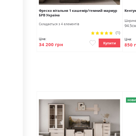
0Р БРВ Україна
Фреско вітальня 1 кашемір/темний мармур
Кентук
БРВ Україна
Глибина
Ширин
Cкладається з 4 елементів
44.0см
94.5с
Рейтинг:
(1)
100%
Ціна:
Ціна:
Купити
Купити
34 200 грн
850 
НОВИ