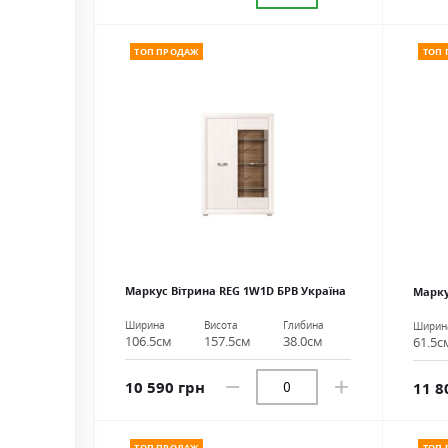
ТОП ПРОДАЖ
ТОП
Маркус Вітрина REG 1W1D БРВ Україна
Марку
Ширина
Висота
Глибина
Ширин
106.5см
157.5см
38.0см
61.5с
10 590 грн
11 8
ТОП ПРОДАЖ
ТОП