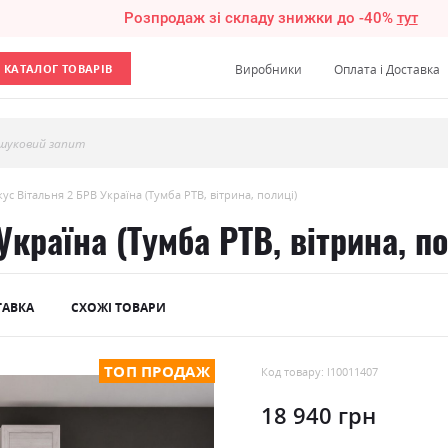
Розпродаж зі складу знижки до -40%
тут
КАТАЛОГ ТОВАРІВ
Виробники
Оплата і Доставка
шуковий запит
ус Вітальня 2 БРВ Україна (Тумба РТВ, вітрина, полиці)
країна (Тумба РТВ, вітрина, по
ТАВКА
СХОЖІ ТОВАРИ
ТОП ПРОДАЖ
Код товару: l10011407
18 940 грн