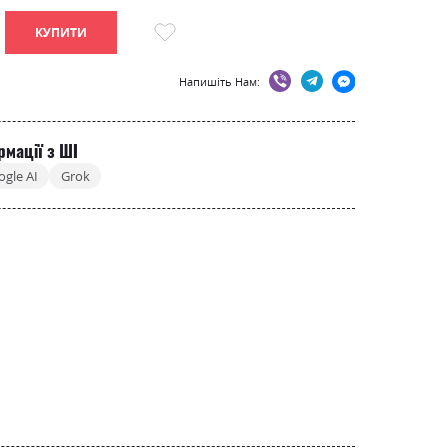
КУПИТИ
Напишіть Нам:
рмації з ШІ
ogle AI
Grok