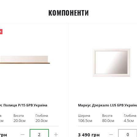
КОМПОНЕНТИ
Я
с Полиця P/15 БРВ Україна
Маркус Дзеркало LUS БРВ Україн
а
Висота
Глибина
Ширина
Висота
Глибина
см
20.0см
20.0см
106.5см
80.0см
4.5см
грн
3 490 грн