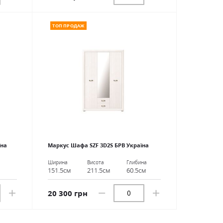
ТОП ПРОДАЖ
їна
Маркус Шафа SZF 3D2S БРВ Україна
Ширина
Висота
Глибина
151.5см
211.5см
60.5см
20 300 грн