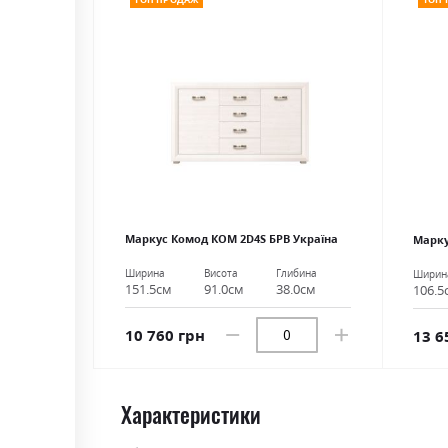
Маркус Комод КОМ 2D4S БРВ Україна
Марку
Ширина
Висота
Глибина
Ширин
151.5см
91.0см
38.0см
106.5
10 760 грн
13 6
Характеристики