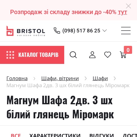
Розпродаж зі складу знижки до -40%
тут
(098) 517 86 25
0
КАТАЛОГ ТОВАРІВ
Головна
Шафи, вітрини
Шафи
Магнум Шафа 2дв. 3 шх білий глянець Міромарк
Магнум Шафа 2дв. 3 шх
білий глянець Міромарк
ВСЕ
ХАРАКТЕРИСТИКИ
ВІДГУКИ
ДОС