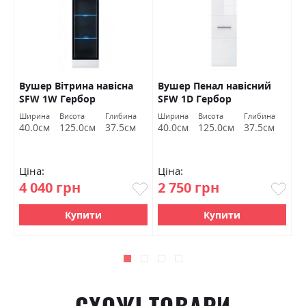
Вушер Вітрина навісна
Вушер Пенал навісний
В
SFW 1W Гербор
SFW 1D Гербор
2
а
Ширина
Висота
Глибина
Ширина
Висота
Глибина
Ш
м
40.0см
125.0см
37.5см
40.0см
125.0см
37.5см
9
Ціна:
Ціна:
Ц
4 040 грн
2 750 грн
7
Купити
Купити