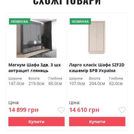
СХОЖІ ТОВАРИ
НОВИНКА
НОВИНКА
Магнум Шафа 3дв. 3 шх
Ларго класік Шафа SZF2D
А
антрацит глянець
кашемір БРВ Україна
Х
Міромарк
а
Ширина
Висота
Глибина
Ширина
Висота
Глибина
Ш
м
147.0см
219.0см
60.0см
107.0см
204.0см
62.0см
8
Ціна:
Ціна:
Ц
14 899 грн
14 610 грн
6
Купити
Купити