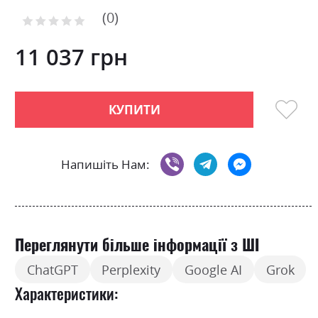
of
0
the
Рейтинг:
images
0
100
% of
gallery
11 037 грн
КУПИТИ
Напишіть Нам:
Переглянути більше інформації з ШІ
ChatGPT
Perplexity
Google AI
Grok
Характеристики