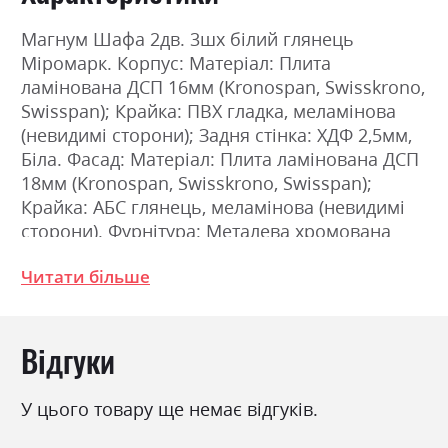
Магнум Шафа 2дв. 3шх білий глянець
Міромарк. Корпус: Матеріал: Плита
ламінована ДСП 16мм (Kronospan, Swisskrono,
Swisspan); Крайка: ПВХ гладка, меламінова
(невидимі сторони); Задня стінка: ХДФ 2,5мм,
Біла. Фасад: Матеріал: Плита ламінована ДСП
18мм (Kronospan, Swisskrono, Swisspan);
Крайка: АБС глянець, меламінова (невидимі
сторони). Фурнітура: Металева хромована
ручка; Направляюча Quadro 25 Silent System
Читати більше
прихованого монтажу; З`єднання деталей за
допомогою ексцентрикової стяжки (RAFIX);
Завіса підвищеної міцності з плавним
Відгуки
закриттям; Додаткова фурнітура для
кріплення шаф до стіни, що забезпечить їх
нерухомість та підвищену безпеку. Переваги:
У цього товару ще немає відгуків.
Багатошарове високоглянцеве лакофарбове
покриття, яке не змінює відтінок протягом