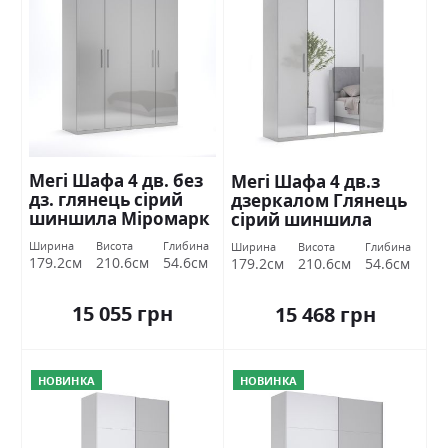
Мегі Шафа 4 дв. без
Мегі Шафа 4 дв.з
дз. глянець сірий
дзеркалом Глянець
шиншила Міромарк
сірий шиншила
Міромарк
Ширина
Висота
Глибина
Ширина
Висота
Глибина
179.2см
210.6см
54.6см
179.2см
210.6см
54.6см
15 055 грн
15 468 грн
НОВИНКА
НОВИНКА