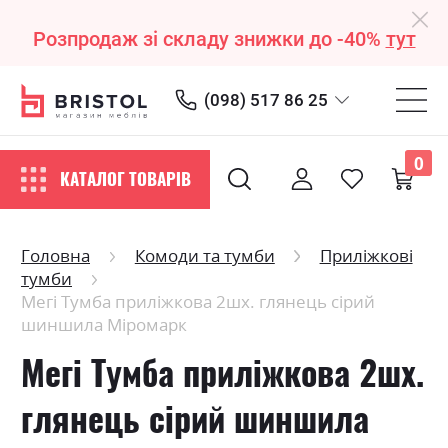
Розпродаж зі складу знижки до -40%
тут
(098) 517 86 25
0
КАТАЛОГ ТОВАРІВ
Головна
Комоди та тумби
Приліжкові
тумби
Мегі Тумба приліжкова 2шх. глянець сірий
шиншила Міромарк
Мегі Тумба приліжкова 2шх.
глянець сірий шиншила