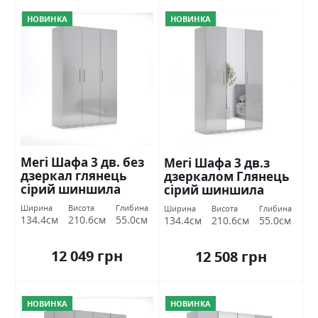
НОВИНКА
НОВИНКА
Мегі Шафа 3 дв. без
Мегі Шафа 3 дв.з
дзеркал глянець
дзеркалом Глянець
сірий шиншила
сірий шиншила
Міромарк
Міромарк
Ширина
Висота
Глибина
Ширина
Висота
Глибина
134.4см
210.6см
55.0см
134.4см
210.6см
55.0см
12 049 грн
12 508 грн
НОВИНКА
НОВИНКА