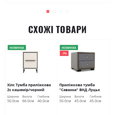
СХОЖІ ТОВАРИ
НОВИНКА
НОВИНКА
-7%
Хілс Тумба приліжкова
Приліжкова тумба
Х
2s кашемір/чорний
"Саванна" ВНД Луцьк
1
Гербор
Г
Ширина
Висота
Глибина
Ширина
Висота
Глибина
Ш
50.0см
66.0см
40.0см
50.0см
45.0см
45.0см
5