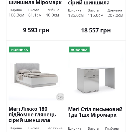
шиншила Міромарк
сірий шиншила
Міромарк
Ширина
Висота
Глибина
Ширина
Висота
Довжина
108.3см
81.1см
40.0см
185.0см
115.0см
207.0см
9 593 грн
18 557 грн
НОВИНКА
НОВИНКА
Мегі Ліжко 180
Мегі Стіл письмовий
підйомне глянець
1дв 1шх Міромарк
сірий шиншила
Міромарк
Ширина
Висота
Довжина
Ширина
Висота
Глибина