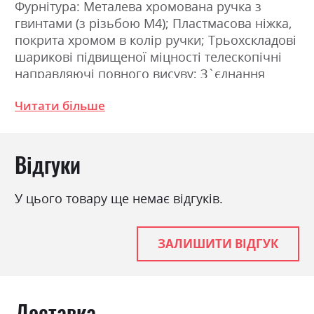
Фурнітура: Металева хромована ручка з
гвинтами (з різьбою М4); Пластмасова ніжка,
покрита хромом в колір ручки; Трьохскладові
шарикові підвищеної міцності телескопічні
направляючі повного висуву; З`єднання
деталей за допомогою ексцентрикової стяжки
Читати більше
(MINIFIX). Розміри: Ширина 55.1см, Висота
48.1см, Глибина 40.0см
Відгуки
Фабрика:
Міромарк
Колір (Фасад):
глянець сірий шиншила
У цього товару ще немає відгуків.
Колір (Корпус):
сірий шиншила
Колір матеріалу
глянець сірий шиншила
ЗАЛИШИТИ ВІДГУК
Стиль
мінімалізм, модерн
Матеріал
лакована ДСП
Доставка