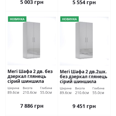
5 003 грн
5 554 грн
НОВИНКА
НОВИНКА
Мегі Шафа 2 дв. без
Мегі Шафа 2 дв.2шх.
дзеркал глянець
без дзеркал глянець
сірий шиншила
сірий шиншила
Міромарк
Міромарк
Ширина
Висота
Глибина
Ширина
Висота
Глибина
89.6см
210.6см
55.0см
89.6см
210.6см
55.0см
7 886 грн
9 451 грн