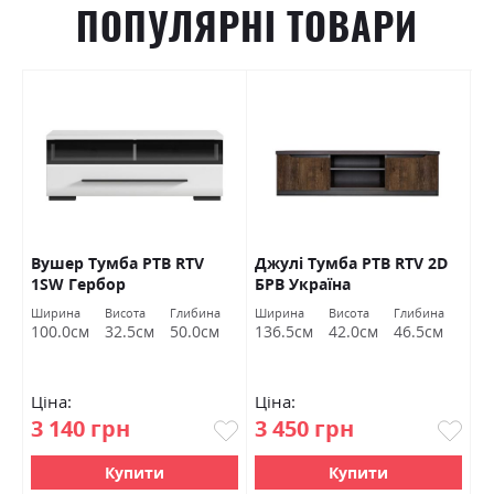
ПОПУЛЯРНІ ТОВАРИ
Вушер Тумба РТВ RTV
Джулі Тумба РТВ RTV 2D
Д
1SW Гербор
БРВ Україна
Б
Ширина
Висота
Глибина
Ширина
Висота
Глибина
Ш
100.0см
32.5см
50.0см
136.5см
42.0см
46.5см
9
Ціна:
Ціна:
Ц
3 140 грн
3 450 грн
4
Купити
Купити