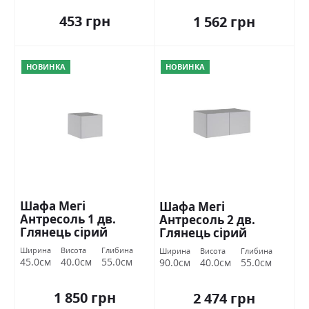
453 грн
1 562 грн
НОВИНКА
НОВИНКА
Шафа Мегі
Шафа Мегі
Антресоль 1 дв.
Антресоль 2 дв.
Глянець сірий
Глянець сірий
шиншила Міромарк
шиншила Міромарк
Ширина
Висота
Глибина
Ширина
Висота
Глибина
45.0см
40.0см
55.0см
90.0см
40.0см
55.0см
1 850 грн
2 474 грн