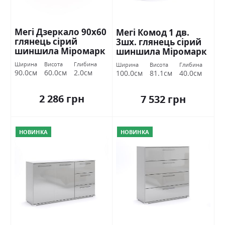
Мегі Дзеркало 90х60
Мегі Комод 1 дв.
глянець сірий
3шх. глянець сірий
шиншила Міромарк
шиншила Міромарк
Ширина
Висота
Глибина
Ширина
Висота
Глибина
90.0см
60.0см
2.0см
100.0см
81.1см
40.0см
2 286 грн
7 532 грн
НОВИНКА
НОВИНКА