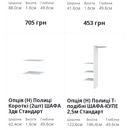
Стандарт
Ширина
Висота
Глибина
Ширина
Висота
Глибина
88.0см
1.6см
49.6см
41.6см
1.6см
49.6см
705 грн
453 грн
Опція (Н) Полиці
Опція (Н) Полиці Т-
Короткі (2шт) ШАФА
подібні ШАФА-КУПЕ
3дв Стандарт
2,5м Стандарт
Ширина
Висота
Глибина
Ширина
Висота
Глибина
42.4см
1.6см
49.6см
122.6см
166.4см
49.6см