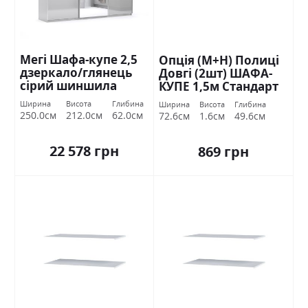
Мегі Шафа-купе 2,5
Опція (М+Н) Полиці
дзеркало/глянець
Довгі (2шт) ШАФА-
сірий шиншила
КУПЕ 1,5м Стандарт
Міромарк
Ширина
Висота
Глибина
Ширина
Висота
Глибина
250.0см
212.0см
62.0см
72.6см
1.6см
49.6см
22 578 грн
869 грн