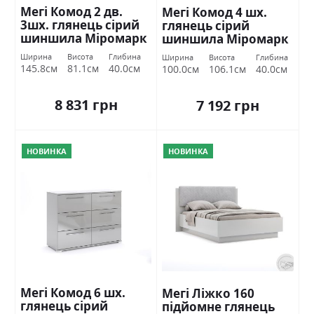
Мегі Комод 2 дв.
Мегі Комод 4 шх.
3шх. глянець сірий
глянець сірий
шиншила Міромарк
шиншила Міромарк
Ширина
Висота
Глибина
Ширина
Висота
Глибина
145.8см
81.1см
40.0см
100.0см
106.1см
40.0см
8 831 грн
7 192 грн
НОВИНКА
НОВИНКА
Мегі Комод 6 шх.
Мегі Ліжко 160
глянець сірий
підйомне глянець