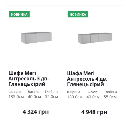
НОВИНКА
НОВИНКА
Шафа Мегі
Шафа Мегі
Антресоль 3 дв.
Антресоль 4 дв.
Глянець сірий
Глянець сірий
шиншила Міромарк
шиншила Міромарк
Ширина
Висота
Глибина
Ширина
Висота
Глибина
135.0см
40.0см
55.0см
180.0см
40.0см
55.0см
4 324 грн
4 948 грн