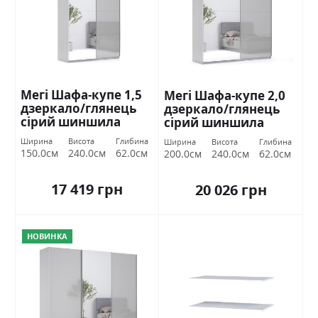
Мегі Шафа-купе 1,5
Мегі Шафа-купе 2,0
дзеркало/глянець
дзеркало/глянець
сірий шиншила
сірий шиншила
Міромарк
Міромарк
Ширина
Висота
Глибина
Ширина
Висота
Глибина
150.0см
240.0см
62.0см
200.0см
240.0см
62.0см
17 419 грн
20 026 грн
НОВИНКА