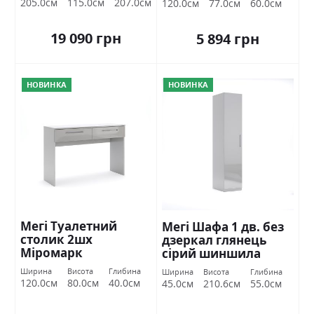
205.0см
115.0см
207.0см
120.0см
77.0см
60.0см
19 090 грн
5 894 грн
НОВИНКА
НОВИНКА
Мегі Туалетний
Мегі Шафа 1 дв. без
столик 2шх
дзеркал глянець
Міромарк
сірий шиншила
Міромарк
Ширина
Висота
Глибина
Ширина
Висота
Глибина
120.0см
80.0см
40.0см
45.0см
210.6см
55.0см