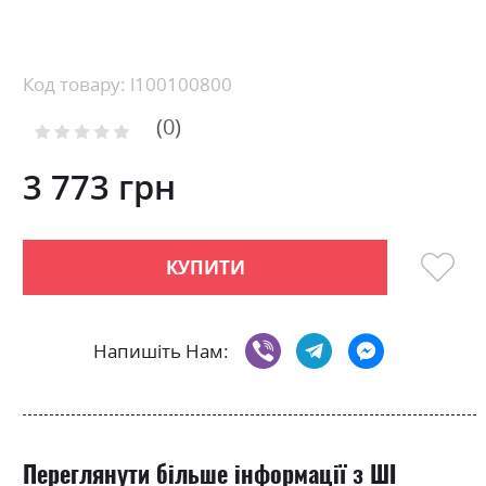
Skip
to
the
beginning
Код товару: l100100800
of
0
the
Рейтинг:
images
0
100
% of
gallery
3 773 грн
КУПИТИ
Напишіть Нам:
Переглянути більше інформації з ШІ