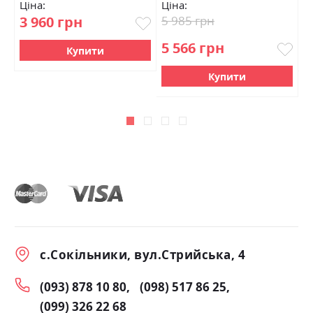
Ціна:
Ціна:
Ц
3 960 грн
5 985 грн
2
5 566 грн
Купити
Купити
с.Сокільники, вул.Стрийська, 4
(093) 878 10 80
(098) 517 86 25
(099) 326 22 68