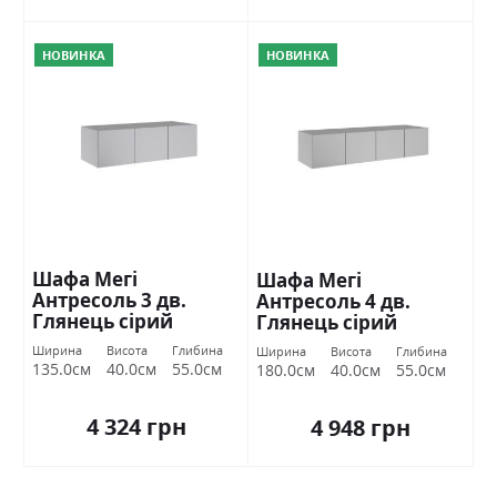
НОВИНКА
НОВИНКА
Шафа Мегі
Шафа Мегі
Антресоль 3 дв.
Антресоль 4 дв.
Глянець сірий
Глянець сірий
шиншила Міромарк
шиншила Міромарк
Ширина
Висота
Глибина
Ширина
Висота
Глибина
135.0см
40.0см
55.0см
180.0см
40.0см
55.0см
4 324 грн
4 948 грн