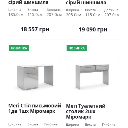
сірий шиншила
сірий шиншила
Міромарк
Міромарк
Ширина
Висота
Довжина
Ширина
Висота
Довжина
185.0см
115.0см
207.0см
205.0см
115.0см
207.0см
18 557 грн
19 090 грн
НОВИНКА
НОВИНКА
Мегі Стіл письмовий
Мегі Туалетний
1дв 1шх Міромарк
столик 2шх
Міромарк
Ширина
Висота
Глибина
Ширина
Висота
Глибина