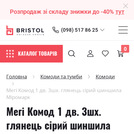
Розпродаж зі складу знижки до -40%
тут
(098) 517 86 25
0
КАТАЛОГ ТОВАРІВ
Головна
Комоди та тумби
Комоди
Мегі Комод 1 дв. 3шх. глянець сірий шиншила
Міромарк
Мегі Комод 1 дв. 3шх.
глянець сірий шиншила