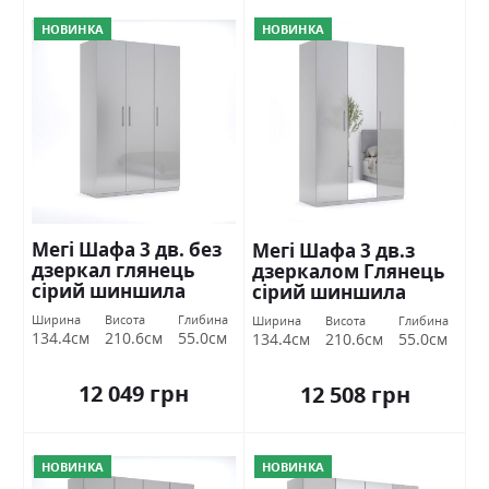
НОВИНКА
НОВИНКА
Мегі Шафа 3 дв. без
Мегі Шафа 3 дв.з
дзеркал глянець
дзеркалом Глянець
сірий шиншила
сірий шиншила
Міромарк
Міромарк
Ширина
Висота
Глибина
Ширина
Висота
Глибина
134.4см
210.6см
55.0см
134.4см
210.6см
55.0см
12 049 грн
12 508 грн
НОВИНКА
НОВИНКА