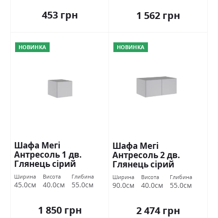
453 грн
1 562 грн
НОВИНКА
НОВИНКА
Шафа Мегі
Шафа Мегі
Антресоль 1 дв.
Антресоль 2 дв.
Глянець сірий
Глянець сірий
шиншила Міромарк
шиншила Міромарк
Ширина
Висота
Глибина
Ширина
Висота
Глибина
45.0см
40.0см
55.0см
90.0см
40.0см
55.0см
1 850 грн
2 474 грн