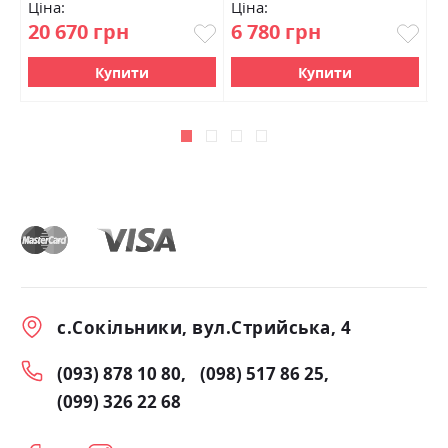
Ціна:
Ціна:
Ц
20 670 грн
6 780 грн
6
Купити
Купити
с.Сокільники, вул.Стрийська, 4
(093) 878 10 80
(098) 517 86 25
(099) 326 22 68