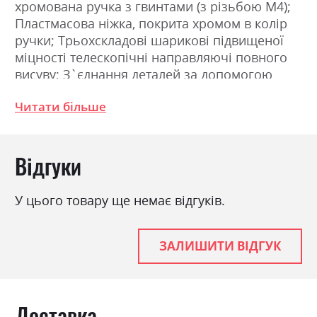
хромована ручка з гвинтами (з різьбою М4);
Пластмасова ніжка, покрита хромом в колір
ручки; Трьохскладові шарикові підвищеної
міцності телескопічні направляючі повного
висуву; З`єднання деталей за допомогою
ексцентрикової стяжки (MINIFIX). Розміри:
Читати більше
Ширина 108.5см, Висота 82.3см, Глибина
40.0см
Відгуки
Фабрика:
Міромарк
Колір (Фасад):
глянець сірий шиншила
У цього товару ще немає відгуків.
Колір (Корпус):
сірий шиншила
Колір матеріалу
глянець сірий шиншила
ЗАЛИШИТИ ВІДГУК
Стиль
мінімалізм, модерн
Матеріал
лакована ДСП
Доставка