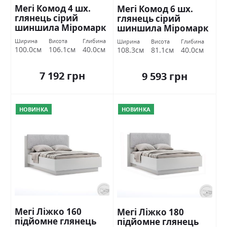
Мегі Комод 4 шх.
Мегі Комод 6 шх.
глянець сірий
глянець сірий
шиншила Міромарк
шиншила Міромарк
Ширина
Висота
Глибина
Ширина
Висота
Глибина
100.0см
106.1см
40.0см
108.3см
81.1см
40.0см
7 192 грн
9 593 грн
НОВИНКА
НОВИНКА
Мегі Ліжко 160
Мегі Ліжко 180
підйомне глянець
підйомне глянець