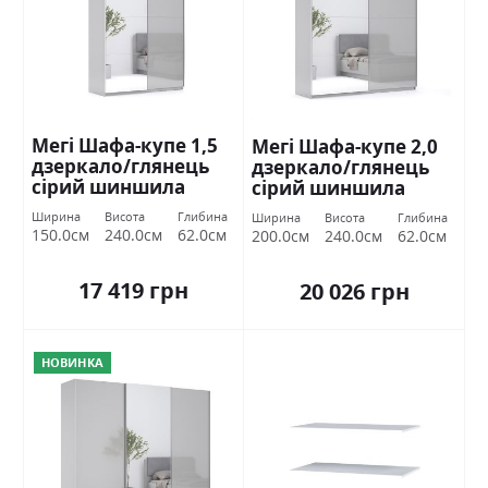
Мегі Шафа-купе 1,5
Мегі Шафа-купе 2,0
дзеркало/глянець
дзеркало/глянець
сірий шиншила
сірий шиншила
Міромарк
Міромарк
Ширина
Висота
Глибина
Ширина
Висота
Глибина
150.0см
240.0см
62.0см
200.0см
240.0см
62.0см
17 419 грн
20 026 грн
НОВИНКА