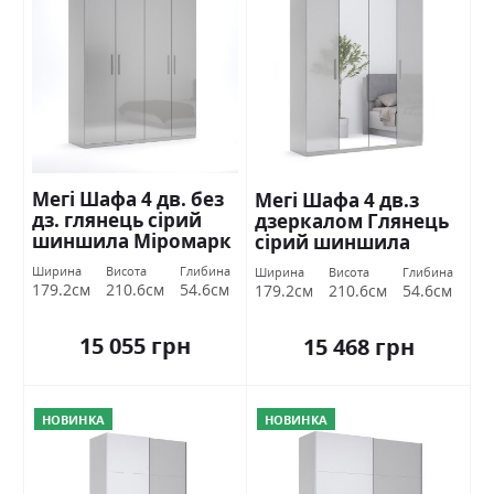
Мегі Шафа 4 дв. без
Мегі Шафа 4 дв.з
дз. глянець сірий
дзеркалом Глянець
шиншила Міромарк
сірий шиншила
Міромарк
Ширина
Висота
Глибина
Ширина
Висота
Глибина
179.2см
210.6см
54.6см
179.2см
210.6см
54.6см
15 055 грн
15 468 грн
НОВИНКА
НОВИНКА