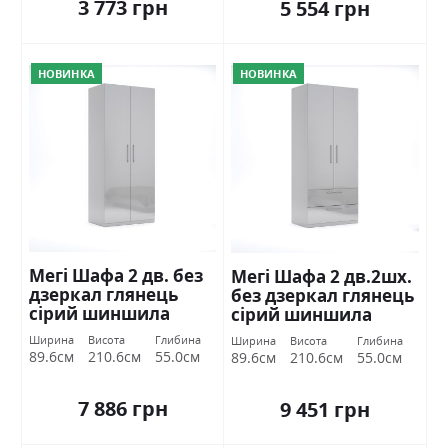
3 773 грн
5 554 грн
НОВИНКА
НОВИНКА
Мегі Шафа 2 дв. без
Мегі Шафа 2 дв.2шх.
дзеркал глянець
без дзеркал глянець
сірий шиншила
сірий шиншила
Міромарк
Міромарк
Ширина
Висота
Глибина
Ширина
Висота
Глибина
89.6см
210.6см
55.0см
89.6см
210.6см
55.0см
7 886 грн
9 451 грн