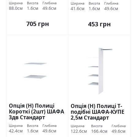
Стандарт
Ширина
Висота
Глибина
Ширина
Висота
Глибина
88.0см
1.6см
49.6см
41.6см
1.6см
49.6см
705 грн
453 грн
Опція (Н) Полиці
Опція (Н) Полиці Т-
Короткі (2шт) ШАФА
подібні ШАФА-КУПЕ
3дв Стандарт
2,5м Стандарт
Ширина
Висота
Глибина
Ширина
Висота
Глибина
42.4см
1.6см
49.6см
122.6см
166.4см
49.6см