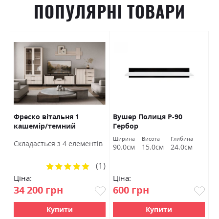
ПОПУЛЯРНІ ТОВАРИ
Фреско вітальня 1
Вушер Полиця Р-90
Д
кашемір/темний
Гербор
Б
мармур БРВ Україна
Ширина
Висота
Глибина
Ш
Cкладається з 4 елементів
90.0см
15.0см
24.0см
1
(1)
Рейтинг:
100%
Ціна:
Ціна:
Ц
34 200 грн
600 грн
2
Купити
Купити