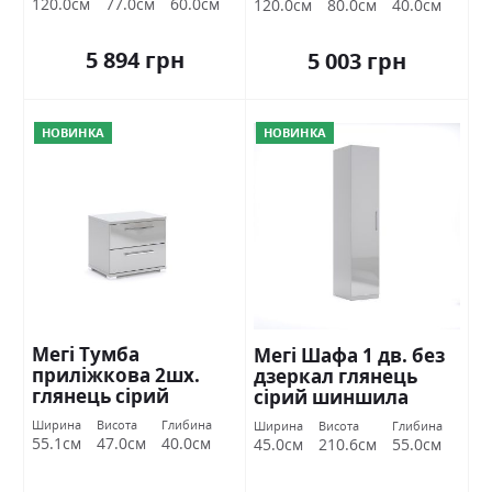
120.0см
77.0см
60.0см
120.0см
80.0см
40.0см
5 894 грн
5 003 грн
НОВИНКА
НОВИНКА
Мегі Тумба
Мегі Шафа 1 дв. без
приліжкова 2шх.
дзеркал глянець
глянець сірий
сірий шиншила
шиншила Міромарк
Міромарк
Ширина
Висота
Глибина
Ширина
Висота
Глибина
55.1см
47.0см
40.0см
45.0см
210.6см
55.0см