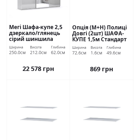
Мегі Шафа-купе 2,5
Опція (М+Н) Полиці
дзеркало/глянець
Довгі (2шт) ШАФА-
сірий шиншила
КУПЕ 1,5м Стандарт
Міромарк
Ширина
Висота
Глибина
Ширина
Висота
Глибина
250.0см
212.0см
62.0см
72.6см
1.6см
49.6см
22 578 грн
869 грн