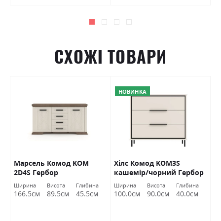
СХОЖІ ТОВАРИ
НОВИНКА
Марсель Комод KOM
Хілс Комод KOM3S
Р
2D4S Гербор
кашемір/чорний Гербор
д
а
Ширина
Висота
Глибина
Ширина
Висота
Глибина
Ш
166.5см
89.5см
45.5см
100.0см
90.0см
40.0см
1