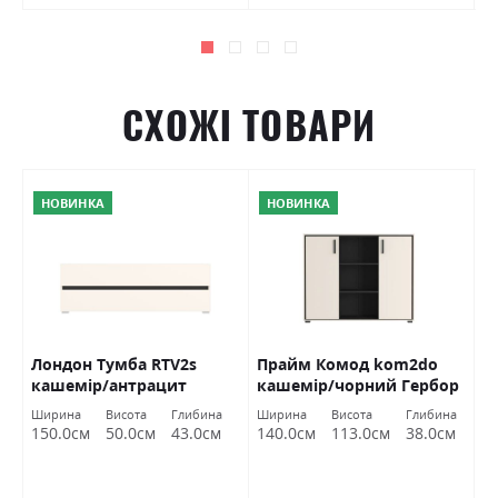
СХОЖІ ТОВАРИ
НОВИНКА
НОВИНКА
н
Лондон Тумба RTV2s
Прайм Комод kom2do
М
кашемір/антрацит
кашемір/чорний Гербор
Г
Гербор
Ширина
Висота
Глибина
Ширина
Висота
Глибина
Ш
150.0см
50.0см
43.0см
140.0см
113.0см
38.0см
6