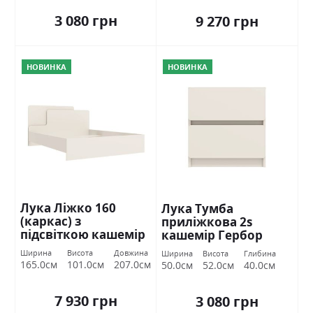
3 080 грн
9 270 грн
НОВИНКА
НОВИНКА
Лука Ліжко 160
Лука Тумба
(каркас) з
приліжкова 2s
підсвіткою кашемір
кашемір Гербор
Гербор
Ширина
Висота
Довжина
Ширина
Висота
Глибина
165.0см
101.0см
207.0см
50.0см
52.0см
40.0см
7 930 грн
3 080 грн