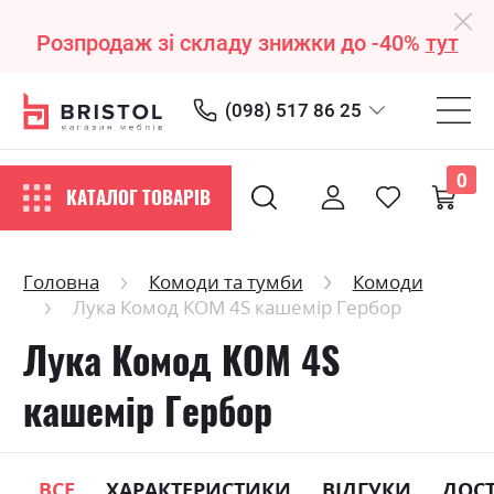
Розпродаж зі складу знижки до -40%
тут
(098) 517 86 25
0
КАТАЛОГ ТОВАРІВ
Головна
Комоди та тумби
Комоди
Лука Комод KOM 4S кашемір Гербор
Лука Комод KOM 4S
кашемір Гербор
ВСЕ
ХАРАКТЕРИСТИКИ
ВІДГУКИ
ДОС