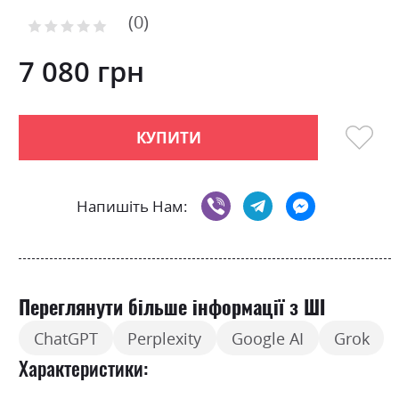
to
0
the
Рейтинг:
0
100
beginning
% of
of
7 080 грн
the
images
gallery
КУПИТИ
Напишіть Нам:
Переглянути більше інформації з ШІ
ChatGPT
Perplexity
Google AI
Grok
Характеристики