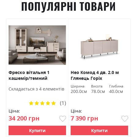
ПОПУЛЯРНІ ТОВАРИ
Фреско вітальня 1
Нео Комод 4 дв. 2.0 м
Л
ер
кашемір/темний
Глянець Горіх
к
мармур БРВ Україна
макадамія/Супер Мат
Ширина
Висота
Глибина
Ш
Cкладається з 4 елементів
Тоффі Міромарк
200.0см
78.0см
40.0см
1
(1)
Рейтинг:
100%
Ціна:
Ціна:
Ц
34 200 грн
7 390 грн
9
Купити
Купити