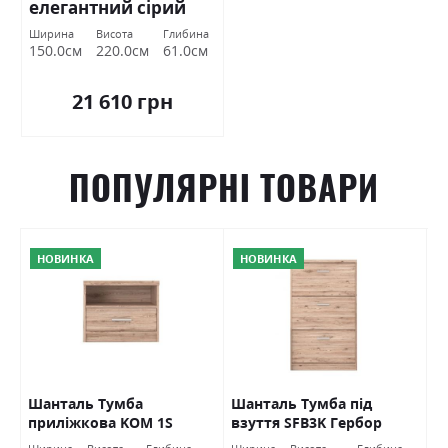
елегантний сірий
софттач Гербор
Ширина
Висота
Глибина
150.0см
220.0см
61.0см
21 610 грн
ПОПУЛЯРНІ ТОВАРИ
НОВИНКА
НОВИНКА
O
Шанталь Тумба
Шанталь Тумба під
Ш
приліжкова KOM 1S
взуття SFB3K Гербор
в
Гербор