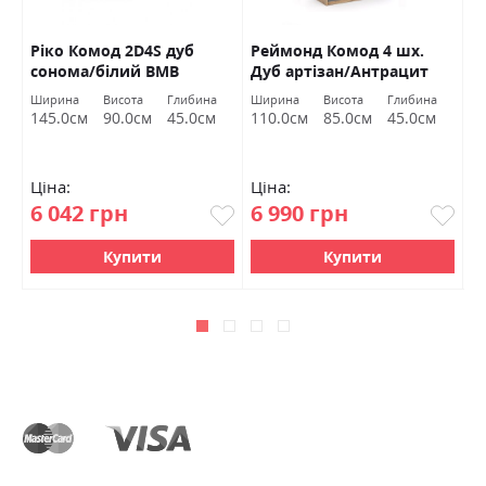
Ріко Комод 2D4S дуб
Реймонд Комод 4 шх.
В
сонома/білий ВМВ
Дуб артізан/Антрацит
2
Холдинг
Міромарк
Ширина
Висота
Глибина
Ширина
Висота
Глибина
Ш
145.0см
90.0см
45.0см
110.0см
85.0см
45.0см
1
Ціна:
Ціна:
Ц
6 042 грн
6 990 грн
4
Купити
Купити