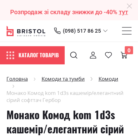
Розпродаж зі складу знижки до -40%
тут
(098) 517 86 25
0
КАТАЛОГ ТОВАРІВ
Головна
Комоди та тумби
Комоди
Монако Комод kom 1d3s кашемір/елегантний
сірий софттач Гербор
Монако Комод kom 1d3s
кашемір/елегантний сірий