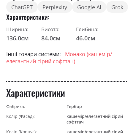
ChatGPT
Perplexity
Google AI
Grok
Характеристики
Ширина:
Висота:
Глибина:
136.0см
84.0см
46.0см
Інші товари системи:
Монако (кашемір/
елегантний сірий софттач)
Характеристики
Фабрика:
Гербор
Колір (Фасад):
кашемір/елегантний сірий
софттач
Колір (Корпус):
кашемір/елегантний сірий