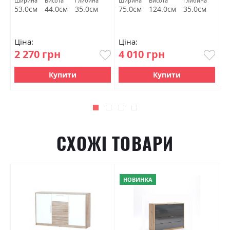
а
Ширина
Висота
Глибина
Ширина
Висота
Глибина
Ш
м
53.0см
44.0см
35.0см
75.0см
124.0см
35.0см
7
Ціна:
Ціна:
Ц
2 270 грн
4 010 грн
2
Купити
Купити
СХОЖІ ТОВАРИ
НОВИНКА