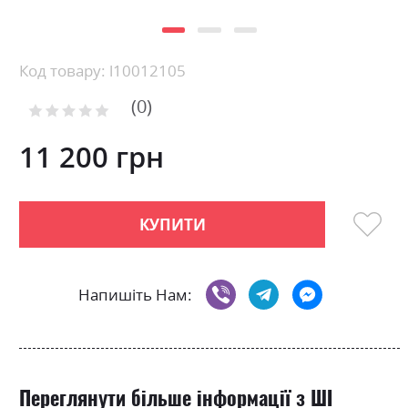
Skip
Код товару: l10012105
to
0
the
Рейтинг:
0
100
beginning
% of
of
11 200 грн
the
images
gallery
КУПИТИ
Напишіть Нам:
Переглянути більше інформації з ШІ