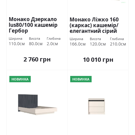
Монако Дзеркало
Монако Ліжко 160
lus80/100 кашемір
(каркас) кашемір/
Гербор
елегантний сірий
софттач Гербор
Ширина
Висота
Глибина
Ширина
Висота
Глибина
110.0см
80.0см
2.0см
166.0см
120.0см
210.0см
2 760 грн
10 010 грн
НОВИНКА
НОВИНКА