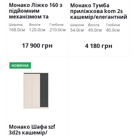
Монако Ліжко 160 з
Монако Тумба
підйомним
приліжкова kom 2s
механізмом та
кашемір/елегантний
вкладом кашемір/
сірий софттач
Ширина
Висота
Глибина
Ширина
Висота
Глибина
елегантний сірий
Гербор
168.0см
120.0см
210.0см
54.0см
49.0см
40.0см
софттач Гербор
17 900 грн
4 180 грн
НОВИНКА
Монако Шафа szf
3d2s кашемір/