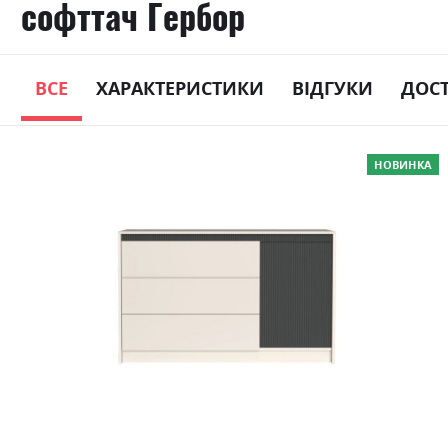
софттач Гербор
ВСЕ
ХАРАКТЕРИСТИКИ
ВІДГУКИ
ДОС
Skip
НОВИНКА
to
the
end
of
the
images
gallery