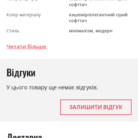
софттач
Колір матеріалу
кашемір/елегантний сірий
софттач
Стиль
мінімалізм, модерн
Матеріал
ламінована ДСП
Читати більше
Відгуки
У цього товару ще немає відгуків.
ЗАЛИШИТИ ВІДГУК
Доставка