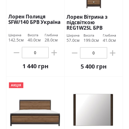
Лорен Полиця
Лорен Вітрина з
SFW/140 БРВ Україна
підсвіткою
REG1W2SL БРВ
Україна
Ширина
Висота
Глибина
Ширина
Висота
Глибина
142.5см
40.0см
28.0см
57.0см
199.0см
41.0см
1 440 грн
5 400 грн
АКЦІЯ