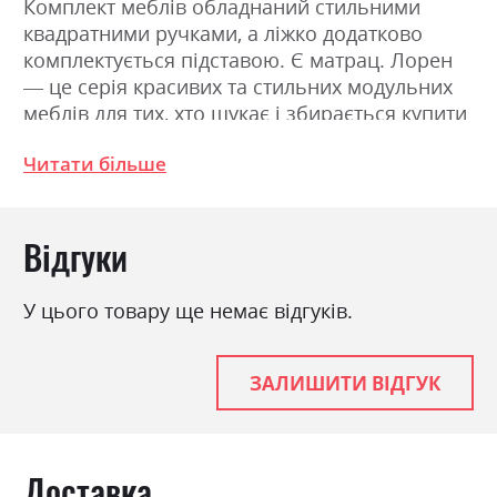
Комплект меблів обладнаний стильними
квадратними ручками, а ліжко додатково
комплектується підставою. Є матрац. Лорен
— це серія красивих та стильних модульних
меблів для тих, хто шукає і збирається купити
недорогий і сучасний спальний гарнітур. При
Читати більше
цьому широкий вибір елементів дає
можливість меблювати кімнату будь-яких
розмірів. Зовні меблі виділяються масивністю
Відгуки
і прямими фактурними фасадами, що вельми
вдало підкреслює строгий стиль серії. При
цьому всі елементи комплекту доставляються
У цього товару ще немає відгуків.
в заводському спаковуванні й призначаються
для самостійної збірки. Спальня
характеризується незвичайним поєднанням
ЗАЛИШИТИ ВІДГУК
текстур і потужними вигнутими рамами. Для
оформлення кімнати на сайті компанії
Брістоль можна підібрати будь-які елементи
Доставка
фурнітури. Меблі Лорен — це ефективна