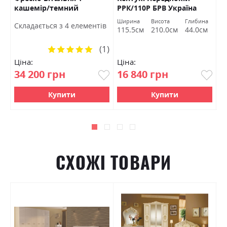
кашемір/темний
РРК/110Р БРВ Україна
Б
мармур БРВ Україна
а
Ширина
Висота
Глибина
Ш
Cкладається з 4 елементів
м
115.5см
210.0см
44.0см
1
(1)
Рейтинг:
100%
Ціна:
Ціна:
Ц
34 200 грн
16 840 грн
1
Купити
Купити
СХОЖІ ТОВАРИ