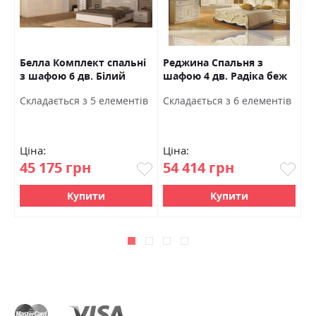
Белла Комплект спальні
Реджина Спальня з
К
з шафою 6 дв. Білий
шафою 4 дв. Радіка беж
с
глянець Міромарк
Міромарк
У
в
Cкладається з 5 елементів
Cкладається з 6 елементів
C
Ціна:
Ціна:
Ц
45 175 грн
54 414 грн
3
Купити
Купити