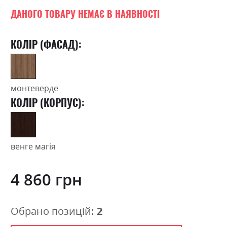
images
0
100
% of
gallery
ДАНОГО ТОВАРУ НЕМАЄ В НАЯВНОСТІ
КОЛІР (ФАСАД):
монтеверде
КОЛІР (КОРПУС):
венге магія
4 860 грн
Обрано позицій:
2