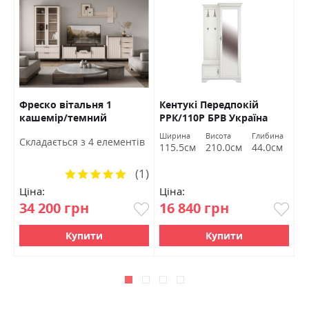
Фреско вітальня 1
Кентукі Передпокій
К
кашемір/темний
РРК/110Р БРВ Україна
Б
мармур БРВ Україна
а
Ширина
Висота
Глибина
Ш
Cкладається з 4 елементів
м
115.5см
210.0см
44.0см
1
(1)
Рейтинг:
100%
Ціна:
Ціна:
Ц
34 200 грн
16 840 грн
1
Купити
Купити