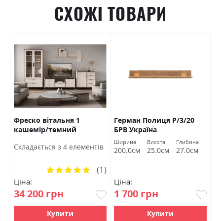
СХОЖІ ТОВАРИ
я
Фреско вітальня 1
Герман Полиця Р/3/20
Л
на
кашемір/темний
БРВ Україна
к
мармур БРВ Україна
Ширина
Висота
Глибина
Ш
Cкладається з 4 елементів
200.0см
25.0см
27.0см
1
(1)
Рейтинг:
100%
Ціна:
Ціна:
Ц
34 200 грн
1 700 грн
1
Купити
Купити