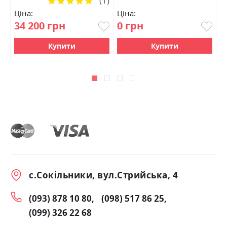
(1)
100%
Ціна:
Ціна:
Ц
34 200 грн
0 грн
1
Купити
Купити
с.Сокільники, вул.Стрийська, 4
(093) 878 10 80
(098) 517 86 25
(099) 326 22 68