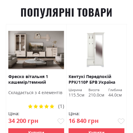
ПОПУЛЯРНІ ТОВАРИ
Фреско вітальня 1
Кентукі Передпокій
К
кашемір/темний
РРК/110Р БРВ Україна
Б
мармур БРВ Україна
а
Ширина
Висота
Глибина
Ш
Cкладається з 4 елементів
м
115.5см
210.0см
44.0см
1
(1)
Рейтинг:
100%
Ціна:
Ціна:
Ц
34 200 грн
16 840 грн
1
Купити
Купити