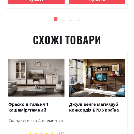
СХОЖІ ТОВАРИ
Фреско вітальня 1
Джулі венге магія/дуб
І
РВ
кашемір/темний
конкордія БРВ Україна
Р
мармур БРВ Україна
Б
Ш
Cкладається з 4 елементів
8
Рейтинг: