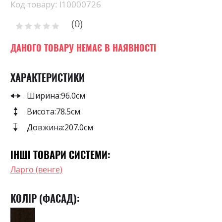
beginning
Код товару: l10000726
of
0
the
Рейтинг:
images
0
100
% of
gallery
ДАНОГО ТОВАРУ НЕМАЄ В НАЯВНОСТІ
ХАРАКТЕРИСТИКИ
Ширина:
96.0см
Висота:
78.5см
Довжина:
207.0см
ІНШІ ТОВАРИ СИСТЕМИ:
Ларго (венге)
КОЛІР (ФАСАД):