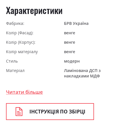
Характеристики
Фабрика:
БРВ Україна
Колір (Фасад):
венге
Колір (Корпус):
венге
Колір матеріалу
венге
Стиль
модерн
Матеріал
Ламінована ДСП з
накладками МДФ
Ніша для білизни
ні
Читати більше
Спальне місце
90х200
З матрацом
ні
ІНСТРУКЦІЯ ПО ЗБІРЦІ
З підставкою під матрац
в комплект не входить