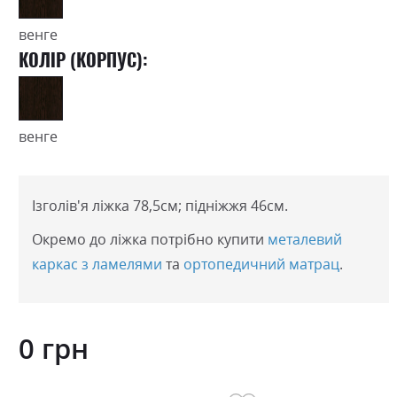
венге
КОЛІР (КОРПУС):
венге
Ізголів'я ліжка 78,5см; підніжжя 46см.
Окремо до ліжка потрібно купити
металевий
каркас з ламелями
та
ортопедичний матрац
.
0 грн