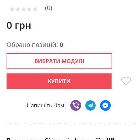
to
0
the
Рейтинг:
0
100
beginning
% of
of
0 грн
the
images
gallery
Обрано позицій:
0
ВИБРАТИ МОДУЛІ
КУПИТИ
Напишіть Нам: