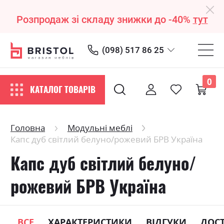
Розпродаж зі складу знижки до -40%
тут
(098) 517 86 25
0
КАТАЛОГ ТОВАРІВ
Головна
Модульні меблі
Капс дуб світлий белуно/рожевий БРВ Україна
Капс дуб світлий белуно/
рожевий БРВ Україна
ВСЕ
ХАРАКТЕРИСТИКИ
ВІДГУКИ
ДОС