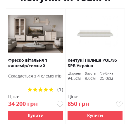
Фреско вітальня 1
Кентукі Полиця POL/95
К
кашемір/темний
БРВ Україна
S
мармур БРВ Україна
а
Ширина
Висота
Глибина
Ш
Cкладається з 4 елементів
м
94.5см
9.0см
25.0см
9
(1)
Рейтинг:
100%
Ціна:
Ціна:
Ц
34 200 грн
850 грн
1
Купити
Купити