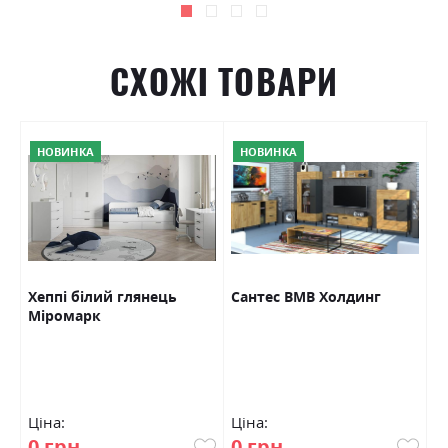
СХОЖІ ТОВАРИ
НОВИНКА
НОВИНКА
а/
Хеппі білий глянець
Сантес ВМВ Холдинг
Д
Міромарк
Г
М
Ціна:
Ціна:
Ц
0 грн
0 грн
0