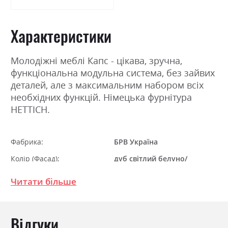
Характеристики
Молодіжні меблі Капс - цікава, зручна,
функціональна модульна система, без зайвих
деталей, але з максимальним набором всіх
необхідних функцій. Німецька фурнітура
HETTICH.
Фабрика:
БРВ Україна
Колір (Фасад):
дуб світлий белуно/
голубий, дуб світлий
белуно/рожевий
Читати більше
Колір (Корпус):
дуб світлий белуно
Колір матеріалу
дуб світлий белуно/
Відгуки
рожевий