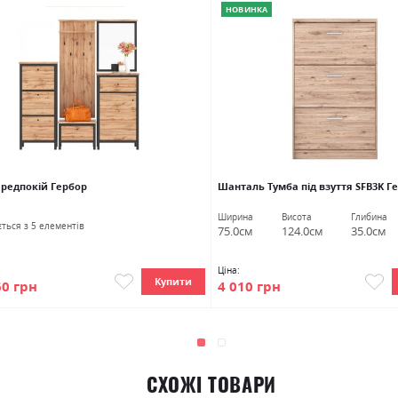
НОВИНКА
ередпокій Гербор
Шанталь Тумба під взуття SFB3K Г
Ширина
Висота
Глибина
ться з 5 елементів
75.0см
124.0см
35.0см
Ціна:
Купити
60 грн
4 010 грн
СХОЖІ ТОВАРИ