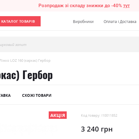
Розпродаж зі складу знижки до -40%
тут
КАТАЛОГ ТОВАРІВ
Виробники
Оплата і Доставка
шуковий запит
Ліжко LOZ 160 (каркас) Гербор
ркас) Гербор
ТАВКА
СХОЖІ ТОВАРИ
АКЦІЯ
Код товару: l10011852
3 240 грн