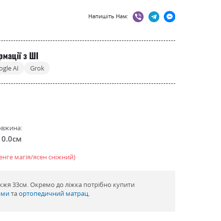
Напишіть Нам:
рмації з ШІ
ogle AI
Grok
вжина:
10.0см
енге магія/ясен сніжний)
ніжжя 33см. Окремо до ліжка потрібно купити
ями
та
ортопедичний матрац
.