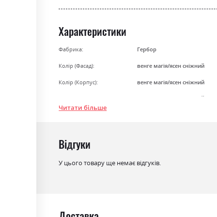
the
beginning
Характеристики
of
the
images
Фабрика:
Гербор
gallery
Колір (Фасад):
венге магія/ясен сніжний
Колір (Корпус):
венге магія/ясен сніжний
Колір матеріалу
венге магія/ясен сніжний
Читати більше
Стиль
мінімалізм, модерн
Матеріал
ламінована ДСП
Відгуки
Ніша для білизни
ні
У цього товару ще немає відгуків.
Спальне місце
160х200
З матрацом
ні
З підставкою під матрац
ні
Доставка