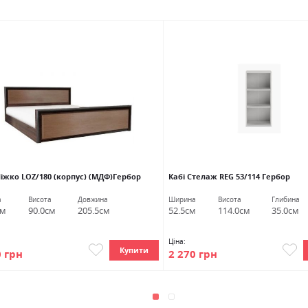
іжко LOZ/180 (корпус) (МДФ)Гербор
Кабі Стелаж REG 53/114 Гербор
а
Висота
Довжина
Ширина
Висота
Глибина
см
90.0см
205.5см
52.5см
114.0см
35.0см
Ціна:
Купити
0 грн
2 270 грн