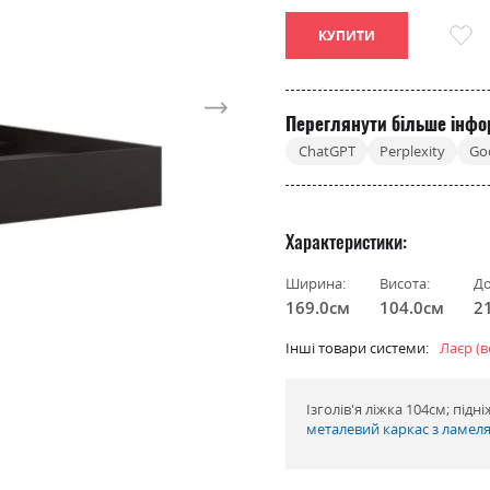
КУПИТИ
Переглянути більше інфо
ChatGPT
Perplexity
Go
Характеристики
Ширина:
Висота:
До
169.0см
104.0см
2
Інші товари системи:
Лаєр (в
Ізголів'я ліжка 104см; під
металевий каркас з ламел