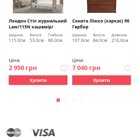
Лондон Стіл журнальний
Соната Ліжко (каркас) 90
М
Law/115N кашемір/
Гербор
к
антрацит Гербор
с
Ширина
Висота
Глибина
Ширина
Висота
Довжина
C
115.0см
53.0см
60.0см
107.0см
84.0см
210.0см
Ціна:
Ціна:
Ц
2 950 грн
7 040 грн
4
Купити
Купити