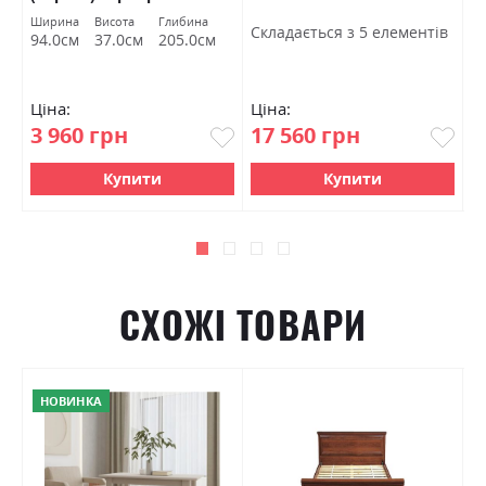
Ширина
Висота
Глибина
Ш
Cкладається з 5 елементів
94.0см
37.0см
205.0см
7
Ціна:
Ціна:
Ц
3 960 грн
17 560 грн
4
Купити
Купити
СХОЖІ ТОВАРИ
НОВИНКА