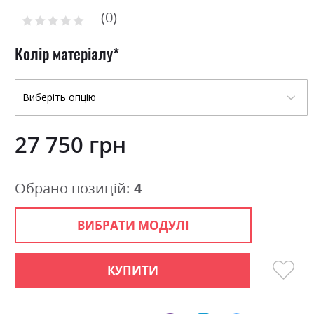
to
0
the
Рейтинг:
0
100
beginning
% of
of
Колір матеріалу
the
images
gallery
27 750 грн
Обрано позицій:
4
ВИБРАТИ МОДУЛІ
КУПИТИ