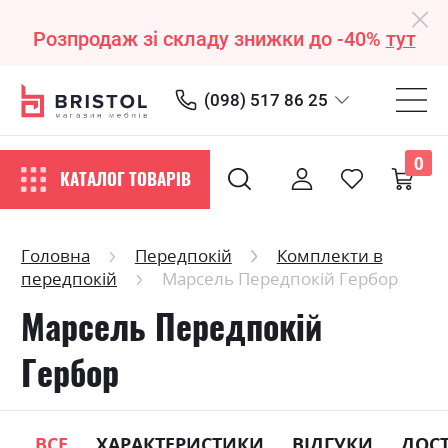
Розпродаж зі складу знижки до -40%
тут
(098) 517 86 25
0
КАТАЛОГ ТОВАРІВ
Головна
Передпокій
Комплекти в
передпокій
Марсель Передпокій Гербор
Марсель Передпокій
Гербор
ВСЕ
ХАРАКТЕРИСТИКИ
ВІДГУКИ
ДОС