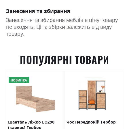
Занесення та збирання
Занесення та збирання меблів в ціну товару
не входять. Ціна збірки залежить від виду
товару.
ПОПУЛЯРНІ ТОВАРИ
НОВИНКА
Шанталь Ліжко LOZ90
Чос Передпокій Гербор
Ш
(каркас) Гербор
в