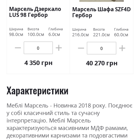
Марсель Дзеркало
Марсель Шафа SZF4D
LUS 98 Гербор
Гербор
Ширина
Висота
Глибина
Ширина
Висота
Глибина
98.0см
100.0см
6.0см
216.0см
221.0см
60.0см
4 350 грн
40 270 грн
Характеристики
Меблі Марсель - Новинка 2018 року. Поєднює
у собі класичний стиль та сучасну
інтерпретацію. Меблі Марсель
характеризуються масивними МДФ рамами,
декоративними карнизами та подовгастими