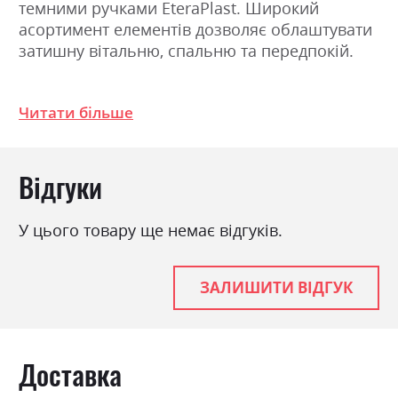
темними ручками EteraPlast. Широкий
асортимент елементів дозволяє облаштувати
затишну вітальню, спальню та передпокій.
Фабрика:
Гербор
Читати більше
Колір (Фасад):
дуб сонома трюфель, ясен
сніжний, ясен сніжний/дуб
сонома трюфель
Відгуки
Колір (Корпус):
дуб сонома трюфель, ясен
сніжний, ясен сніжний/дуб
У цього товару ще немає відгуків.
сонома трюфель
Колір матеріалу
дуб сонома трюфель
ЗАЛИШИТИ ВІДГУК
Стиль
класика, прованс, ретро
Матеріал
ламінована ДСП з МДФ
Доставка