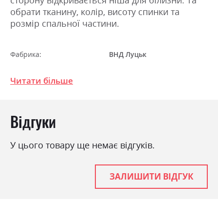
обрати тканину, колір, висоту спинки та
розмір спальної частини.
Фабрика:
ВНД Луцьк
Навантаження на одне
120
спальне місце
Читати більше
Стиль
мінімалізм, модерн
Матеріал
ламінована ДСП
Відгуки
Особливість
Пружина Бонель +
Пінополіуретан
У цього товару ще немає відгуків.
Розкладний
ні
Ніша для білизни
так
ЗАЛИШИТИ ВІДГУК
Спальне місце
100х200
З матрацом
так