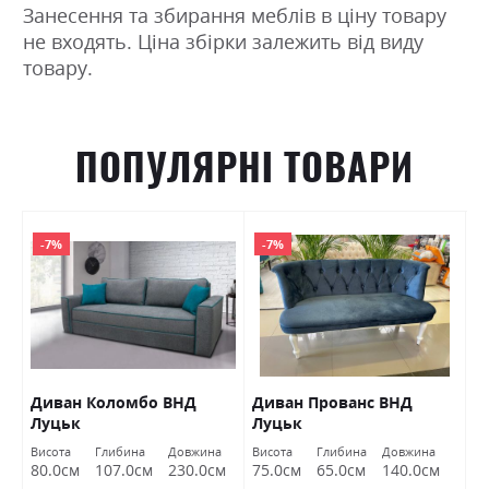
Занесення та збирання меблів в ціну товару
не входять. Ціна збірки залежить від виду
товару.
ПОПУЛЯРНІ ТОВАРИ
-7%
-7%
Диван Коломбо ВНД
Диван Прованс ВНД
П
Луцьк
Луцьк
Висота
Глибина
Довжина
Висота
Глибина
Довжина
Ви
80.0см
107.0см
230.0см
75.0см
65.0см
140.0см
4