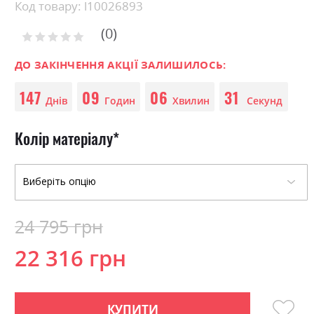
Skip
Код товару: l10026893
to
0
the
Рейтинг:
0
100
beginning
% of
of
ДО ЗАКІНЧЕННЯ АКЦІЇ ЗАЛИШИЛОСЬ:
the
147
09
06
31
images
Днів
Годин
Хвилин
Секунд
gallery
Колір матеріалу
24 795 грн
22 316 грн
КУПИТИ