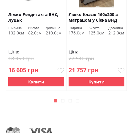
Ліжко Ренді-тахта ВНД
Ліжко Класік 160х200 з
Л
Луцьк
матрацом у Сієна ВНД
м
Луцьк Акція
16
на
Ширина
Висота
Довжина
Ширина
Висота
Довжина
Ш
С
см
102.0см
82.0см
210.0см
176.0см
125.0см
212.0см
1
Ціна:
Ціна:
Ц
18 450 грн
27 540 грн
3
16 605 грн
21 757 грн
2
Купити
Купити