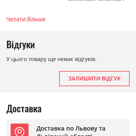
Механізм
Єврокнижка на механізмі
Читати більше
Розкладний
так
Ніша для білизни
так
Спальне місце
150х314
Відгуки
У цього товару ще немає відгуків.
ЗАЛИШИТИ ВІДГУК
Доставка
Доставка по Львову та