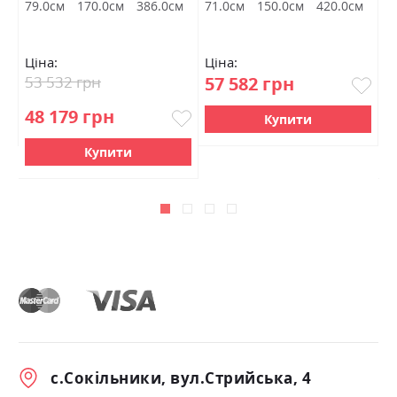
м
79.0см
170.0см
386.0см
71.0см
150.0см
420.0см
9
Ціна:
Ціна:
Ц
53 532 грн
57 582 грн
3
48 179 грн
3
Купити
Купити
с.Сокільники, вул.Стрийська, 4