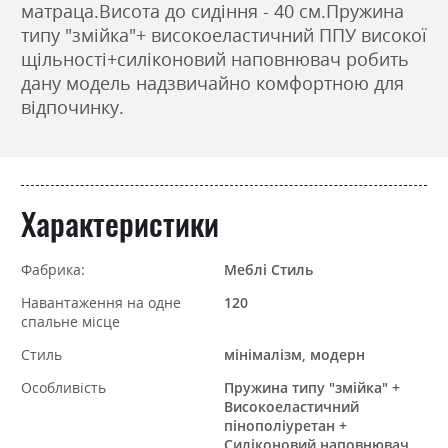
матраца.Висота до сидіння - 40 см.Пружина
типу "змійка"+ високоеластичний ППУ високої
щільності+силіконовий наповнювач робить
дану модель надзвичайно комфортною для
відпочинку.
Характеристики
Фабрика:
Меблі Стиль
Навантаження на одне
120
спальне місце
Стиль
мінімалізм, модерн
Особливість
Пружина типу "змійка" +
Високоеластичний
пінополіуретан +
Силіконовий наповнювач