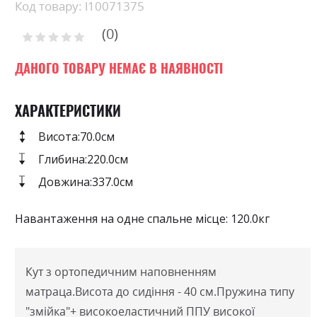
Skip
Код товару: l10071375
to
0
the
Рейтинг:
0
100
beginning
% of
of
ДАНОГО ТОВАРУ НЕМАЄ В НАЯВНОСТІ
the
images
ХАРАКТЕРИСТИКИ
gallery
Висота:
70.0см
Глибина:
220.0см
Довжина:
337.0см
Навантаження на одне спальне місце: 120.0кг
Кут з ортопедичним наповненням
матраца.Висота до сидіння - 40 см.Пружина типу
"змійка"+ високоеластичний ППУ високої