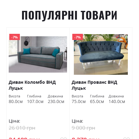
ПОПУЛЯРНІ ТОВАРИ
-7%
-7%
Диван Коломбо ВНД
Диван Прованс ВНД
П
Луцьк
Луцьк
Висота
Глибина
Довжина
Висота
Глибина
Довжина
Ви
80.0см
107.0см
230.0см
75.0см
65.0см
140.0см
4
Ціна:
Ціна:
Ц
26 010 грн
9 000 грн
6