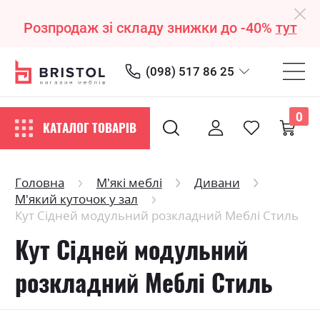
Розпродаж зі складу знижки до -40%
тут
(098) 517 86 25
0
КАТАЛОГ ТОВАРІВ
Головна
М'які меблі
Дивани
М'який куточок у зал
Кут Сідней модульний розкладний Меблі Стиль
Кут Сідней модульний
розкладний Меблі Стиль