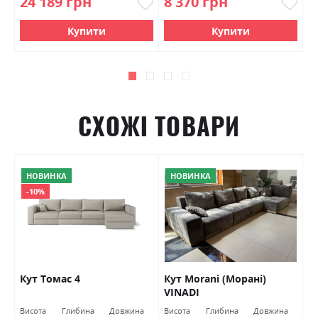
24 189 грн
8 370 грн
5
Купити
Купити
СХОЖІ ТОВАРИ
НОВИНКА
НОВИНКА
-10%
Кут Томас 4
Кут Morani (Морані)
К
VINADI
Г
Висота
Глибина
Довжина
Висота
Глибина
Довжина
Ви