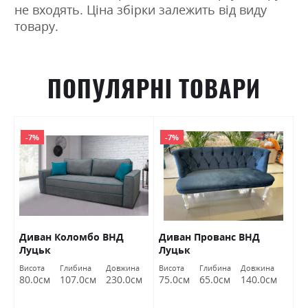
не входять. Ціна збірки залежить від виду
товару.
ПОПУЛЯРНІ ТОВАРИ
-7%
-7%
Диван Коломбо ВНД
Диван Прованс ВНД
П
Луцьк
Луцьк
Висота
Глибина
Довжина
Висота
Глибина
Довжина
Ви
80.0см
107.0см
230.0см
75.0см
65.0см
140.0см
4