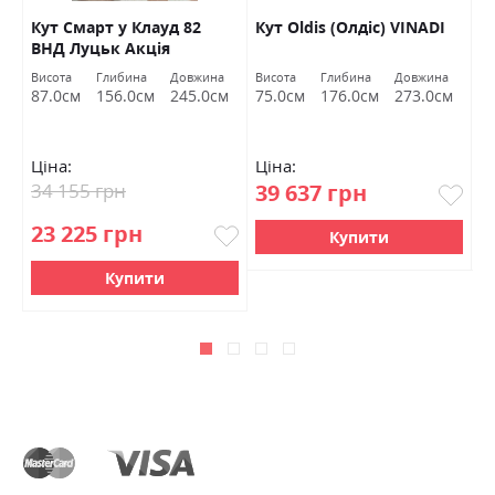
Кут Смарт у Клауд 82
Кут Oldis (Олдіс) VINADI
К
ВНД Луцьк Акція
Висота
Глибина
Довжина
Висота
Глибина
Довжина
Ви
м
87.0см
156.0см
245.0см
75.0см
176.0см
273.0см
7
Ціна:
Ціна:
Ц
34 155 грн
39 637 грн
4
23 225 грн
Купити
Купити