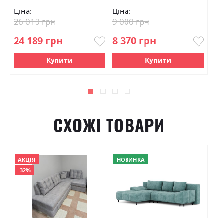
Ціна:
Ціна:
Ц
26 010 грн
9 000 грн
6
24 189 грн
8 370 грн
5
Купити
Купити
СХОЖІ ТОВАРИ
АКЦІЯ
НОВИНКА
-32%