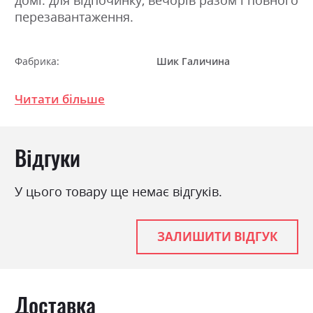
перезавантаження.
Фабрика:
Шик Галичина
Навантаження на одне
120
спальне місце
Читати більше
Стиль
мінімалізм, модерн
Механізм
Єврокнижка
Відгуки
Розкладний
так
Ніша для білизни
У цього товару ще немає відгуків.
так
Спальне місце
130х190
ЗАЛИШИТИ ВІДГУК
Доставка