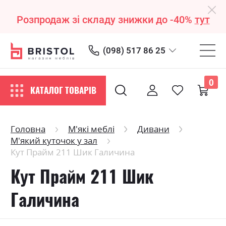
Розпродаж зі складу знижки до -40%
тут
(098) 517 86 25
0
КАТАЛОГ ТОВАРІВ
Головна
М'які меблі
Дивани
М'який куточок у зал
Кут Прайм 211 Шик Галичина
Кут Прайм 211 Шик
Галичина