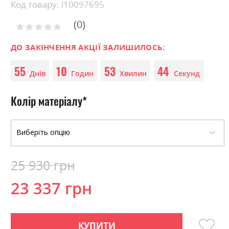
Skip
Код товару: l10097695
to
0
the
Рейтинг:
0
100
beginning
% of
of
ДО ЗАКІНЧЕННЯ АКЦІЇ ЗАЛИШИЛОСЬ:
the
55
10
53
44
images
Днів
Годин
Хвилин
Секунд
gallery
Колір матеріалу
25 930 грн
23 337 грн
КУПИТИ