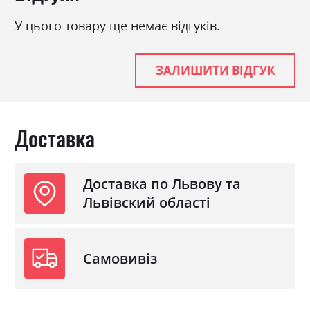
Навантаження на одне
120
У цього товару ще немає відгуків.
спальне місце
Стиль
класика, мінімалізм,
ЗАЛИШИТИ ВІДГУК
модерн
Механізм
Дельфін
Розкладний
так
Доставка
Ніша для білизни
так
Спальне місце
155х203
Доставка по Львову та
Львівский області
Самовивіз