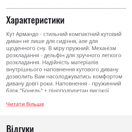
Характеристики
Кут Армандо - стильний компактний кутовий
диван не лише для сидіння, але для
щоденного сну. В міру пружний. Механізм
розкладання - дельфін для зручного легкого
розкладання. Надійність матеріалів
внутрішнього наповнення кутового дивану
дозволить Вам насолоджуватись комфортом
дивану довгі роки. Наповнення - пружинний
блок "Бонель" + пінополіуретан високої
щільності.
Читати більше
Фабрика:
Ultima sleep дивани
Відгуки
Тип
Пружина Бонель +
Пінополіуретан