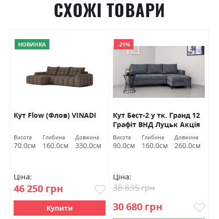
СХОЖІ ТОВАРИ
НОВИНКА
-21%
Кут Flow (Флов) VINADI
Кут Бест-2 у тк. Гранд 12
К
Графіт ВНД Луцьк Акція
Висота
Глибина
Довжина
Висота
Глибина
Довжина
Ви
м
70.0см
160.0см
330.0см
90.0см
160.0см
260.0см
8
Ціна:
Ціна:
Ц
46 250 грн
38 835 грн
3
30 680 грн
3
Купити