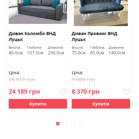
Диван Коломбо ВНД
Диван Прованс ВНД
П
Луцьк
Луцьк
Висота
Глибина
Довжина
Висота
Глибина
Довжина
Ви
80.0см
107.0см
230.0см
75.0см
65.0см
140.0см
4
Ціна:
Ціна:
Ц
26 010 грн
9 000 грн
6
24 189 грн
8 370 грн
5
Купити
Купити