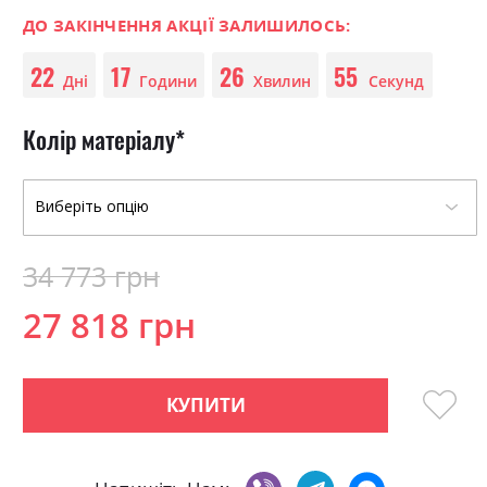
0
100
beginning
% of
of
ДО ЗАКІНЧЕННЯ АКЦІЇ ЗАЛИШИЛОСЬ:
the
22
17
26
55
images
Дні
Години
Хвилин
Секунд
gallery
Колір матеріалу
34 773 грн
27 818 грн
КУПИТИ