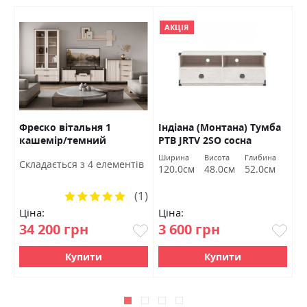
АКЦІЯ
Фреско вітальня 1
Індіана (Монтана) Тумба
П
В
кашемір/темний
РТВ JRTV 2SО сосна
Б
мармур БРВ Україна
каньйон БРВ Україна
Ширина
Висота
Глибина
Cкладається з 4 елементів
C
120.0см
48.0см
52.0см
(1)
Рейтинг:
100%
Ціна:
Ціна:
Ц
34 200 грн
3 600 грн
2
Купити
Купити