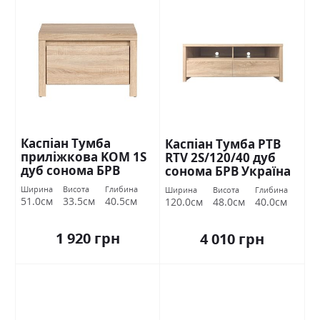
Каспіан Тумба
Каспіан Тумба РТВ
приліжкова KOM 1S
RTV 2S/120/40 дуб
дуб сонома БРВ
сонома БРВ Україна
Україна
Ширина
Висота
Глибина
Ширина
Висота
Глибина
51.0см
33.5см
40.5см
120.0см
48.0см
40.0см
1 920 грн
4 010 грн