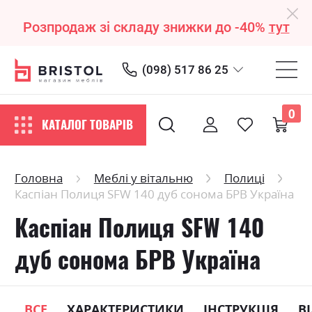
Розпродаж зі складу знижки до -40%
тут
(098) 517 86 25
0
КАТАЛОГ ТОВАРІВ
Головна
Меблі у вітальню
Полиці
Каспіан Полиця SFW 140 дуб сонома БРВ Україна
Каспіан Полиця SFW 140
дуб сонома БРВ Україна
ВСЕ
ХАРАКТЕРИСТИКИ
ІНСТРУКЦІЯ
В