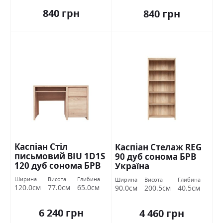
840 грн
840 грн
Каспіан Стіл
Каспіан Стелаж REG
письмовий BIU 1D1S
90 дуб сонома БРВ
120 дуб сонома БРВ
Україна
Україна
Ширина
Висота
Глибина
Ширина
Висота
Глибина
120.0см
77.0см
65.0см
90.0см
200.5см
40.5см
6 240 грн
4 460 грн