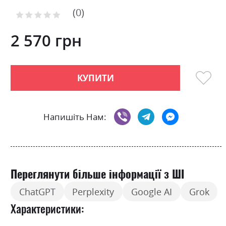
to
0
the
Рейтинг:
0
100
beginning
% of
of
2 570 грн
the
images
gallery
КУПИТИ
Напишіть Нам:
Переглянути більше інформації з ШІ
ChatGPT
Perplexity
Google AI
Grok
Характеристики