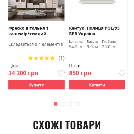
Фреско вітальня 1
Кентукі Полиця POL/95
К
кашемір/темний
БРВ Україна
S
мармур БРВ Україна
а
Ширина
Висота
Глибина
Ш
Cкладається з 4 елементів
м
94.5см
9.0см
25.0см
9
(1)
Рейтинг:
100%
Ціна:
Ціна:
Ц
34 200 грн
850 грн
1
Купити
Купити
СХОЖІ ТОВАРИ