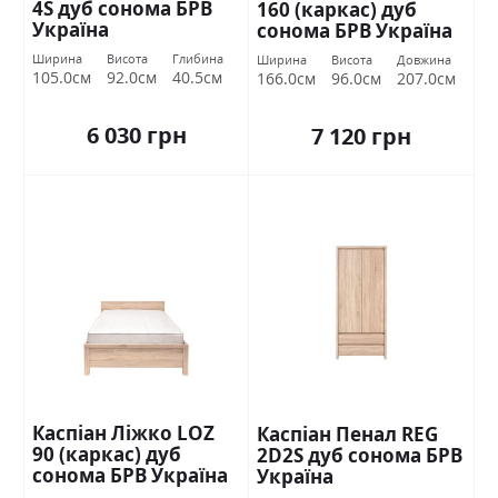
4S дуб сонома БРВ
160 (каркас) дуб
Україна
сонома БРВ Україна
Ширина
Висота
Глибина
Ширина
Висота
Довжина
105.0см
92.0см
40.5см
166.0см
96.0см
207.0см
6 030 грн
7 120 грн
Каспіан Ліжко LOZ
Каспіан Пенал REG
90 (каркас) дуб
2D2S дуб сонома БРВ
сонома БРВ Україна
Україна