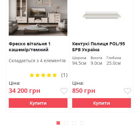
Фреско вітальня 1
Кентукі Полиця POL/95
К
кашемір/темний
БРВ Україна
S
мармур БРВ Україна
а
Ширина
Висота
Глибина
Ш
Cкладається з 4 елементів
м
94.5см
9.0см
25.0см
9
(1)
Рейтинг:
100%
Ціна:
Ціна:
Ц
34 200 грн
850 грн
1
Купити
Купити