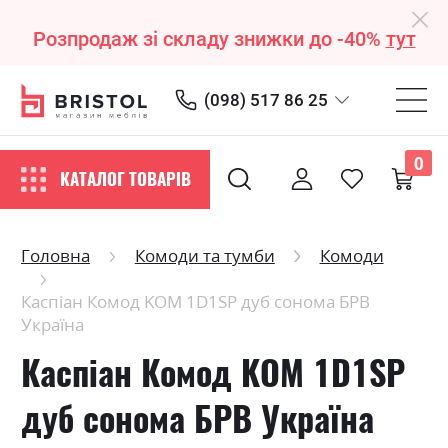
Розпродаж зі складу знижки до -40%
тут
(098) 517 86 25
0
КАТАЛОГ ТОВАРІВ
Головна
Комоди та тумби
Комоди
Каспіан Комод KOM 1D1SP дуб сонома БРВ
Україна
Каспіан Комод KOM 1D1SP
дуб сонома БРВ Україна