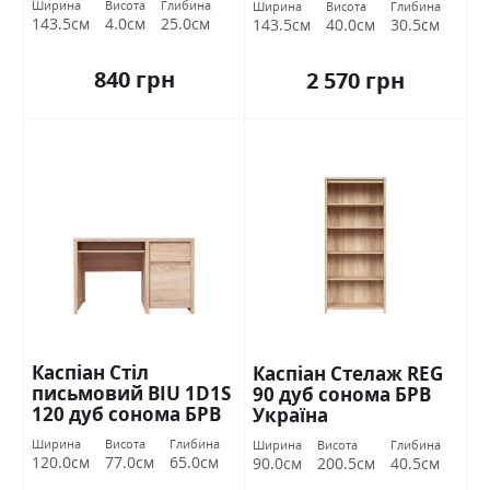
Ширина
Висота
Глибина
Ширина
Висота
Глибина
143.5см
4.0см
25.0см
143.5см
40.0см
30.5см
840 грн
2 570 грн
Каспіан Стіл
Каспіан Стелаж REG
письмовий BIU 1D1S
90 дуб сонома БРВ
120 дуб сонома БРВ
Україна
Україна
Ширина
Висота
Глибина
Ширина
Висота
Глибина
120.0см
77.0см
65.0см
90.0см
200.5см
40.5см