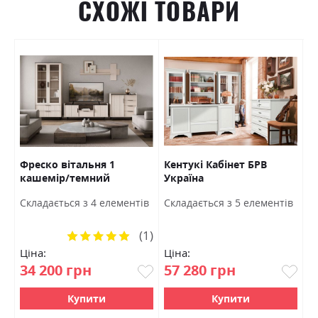
СХОЖІ ТОВАРИ
РВ
Фреско вітальня 1
Кентукі Кабінет БРВ
І
кашемір/темний
Україна
Д
мармур БРВ Україна
ш
Ш
Cкладається з 4 елементів
Cкладається з 5 елементів
5
(1)
Рейтинг:
100%
Ціна:
Ціна:
Ц
34 200 грн
57 280 грн
2
Купити
Купити