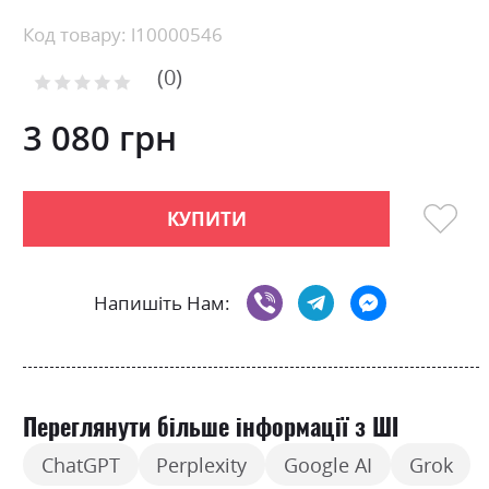
Skip
Код товару: l10000546
to
0
the
Рейтинг:
0
100
beginning
% of
of
3 080 грн
the
images
gallery
КУПИТИ
Напишіть Нам:
Переглянути більше інформації з ШІ
ChatGPT
Perplexity
Google AI
Grok