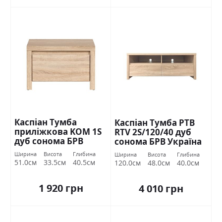
Каспіан Тумба
Каспіан Тумба РТВ
приліжкова KOM 1S
RTV 2S/120/40 дуб
дуб сонома БРВ
сонома БРВ Україна
Україна
Ширина
Висота
Глибина
Ширина
Висота
Глибина
51.0см
33.5см
40.5см
120.0см
48.0см
40.0см
1 920 грн
4 010 грн