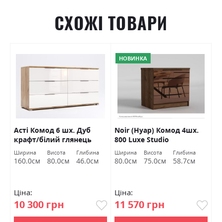
СХОЖІ ТОВАРИ
НОВИНКА
Асті Комод 6 шх. Дуб
Noir (Нуар) Комод 4шх.
Б
крафт/білий глянець
800 Luxe Studio
Міромарк
Ширина
Висота
Глибина
Ширина
Висота
Глибина
Ш
160.0см
80.0см
46.0см
80.0см
75.0см
58.7см
1
Ціна:
Ціна:
Ц
10 300 грн
11 570 грн
1