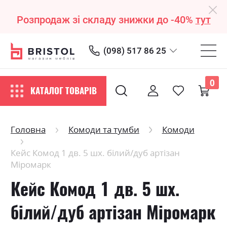
Розпродаж зі складу знижки до -40%
тут
(098) 517 86 25
0
КАТАЛОГ ТОВАРІВ
Головна
Комоди та тумби
Комоди
Кейс Комод 1 дв. 5 шх. білий/дуб артізан
Міромарк
Кейс Комод 1 дв. 5 шх.
білий/дуб артізан Міромарк