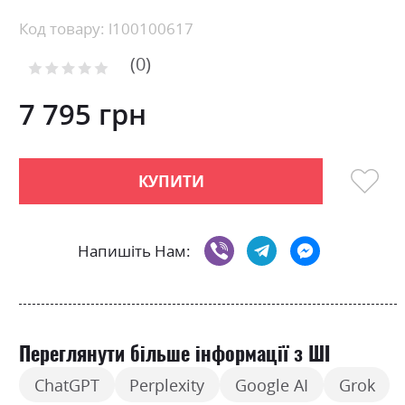
Skip
Код товару: l100100617
to
0
the
Рейтинг:
0
100
beginning
% of
of
7 795 грн
the
images
gallery
КУПИТИ
Напишіть Нам:
Переглянути більше інформації з ШІ
ChatGPT
Perplexity
Google AI
Grok