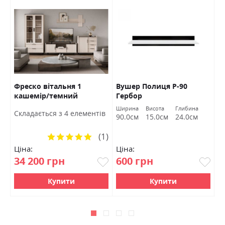
Фреско вітальня 1
Вушер Полиця Р-90
Д
кашемір/темний
Гербор
Б
мармур БРВ Україна
Ширина
Висота
Глибина
Ш
Cкладається з 4 елементів
90.0см
15.0см
24.0см
1
(1)
Рейтинг:
100%
Ціна:
Ціна:
Ц
34 200 грн
600 грн
2
Купити
Купити