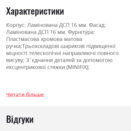
Характеристики
Корпус: Ламінована ДСП 16 мм. Фасад:
Ламінована ДСП 16 мм. Фурнітура:
Пластмасова хромова матова
ручка;Трьохскладові шарикові підвищеної
міцності телескопічні направляючі повного
висуву; З`єднання деталей за допомогою
ексцентрикової стяжки (MINIFIX);
Фабрика:
Міромарк
Читати більше
Колір (Фасад):
білий
Колір (Корпус):
дуб артизан
Колір матеріалу
білий/дуб артизан
Відгуки
Стиль
мінімалізм, модерн