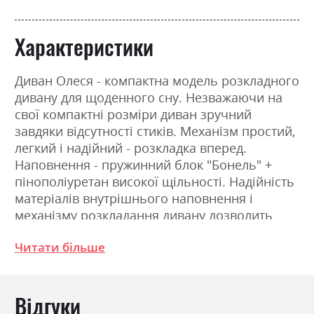
Характеристики
Диван Олеся - компактна модель розкладного
дивану для щоденного сну. Незважаючи на
свої компактні розміри диван зручний
завдяки відсутності стиків. Механізм простий,
легкий і надійний - розкладка вперед.
Наповнення - пружинний блок "Бонель" +
пінополіуретан високої щільності. Надійність
матеріалів внутрішнього наповнення і
механізму розкладання дивану дозволить
Вам насолоджуватись комфортом дивану
Читати більше
довгі роки.
Фабрика:
Ultima sleep дивани
Відгуки