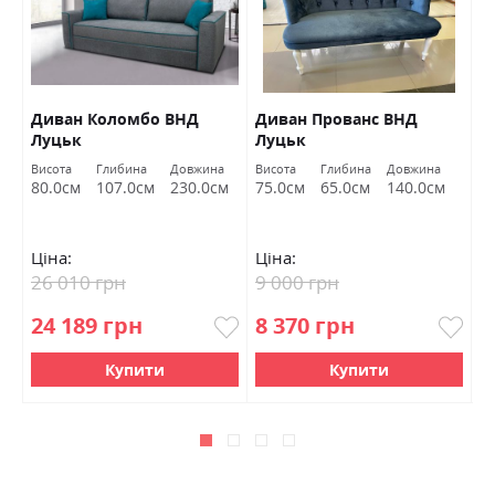
Диван Коломбо ВНД
Диван Прованс ВНД
П
Луцьк
Луцьк
Висота
Глибина
Довжина
Висота
Глибина
Довжина
Ви
80.0см
107.0см
230.0см
75.0см
65.0см
140.0см
4
Ціна:
Ціна:
Ц
26 010 грн
9 000 грн
6
24 189 грн
8 370 грн
5
Купити
Купити