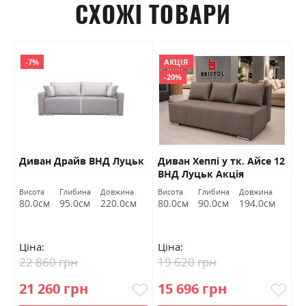
СХОЖІ ТОВАРИ
-7%
АКЦІЯ
-20%
к
Диван Драйв ВНД Луцьк
Диван Хеппі у тк. Айсе 12
Д
ВНД Луцьк Акція
Висота
Глибина
Довжина
Висота
Глибина
Довжина
Ви
80.0см
95.0см
220.0см
80.0см
90.0см
194.0см
8
Ціна:
Ціна:
Ц
22 860 грн
19 620 грн
2
21 260 грн
15 696 грн
1