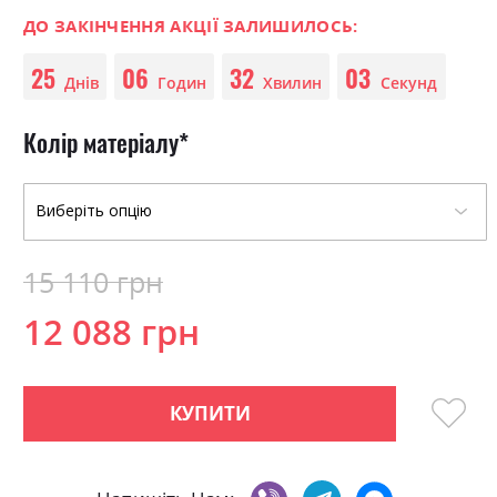
0
100
beginning
% of
of
ДО ЗАКІНЧЕННЯ АКЦІЇ ЗАЛИШИЛОСЬ:
the
25
06
32
03
images
Днів
Годин
Хвилин
Секунд
gallery
Колір матеріалу
15 110 грн
12 088 грн
КУПИТИ