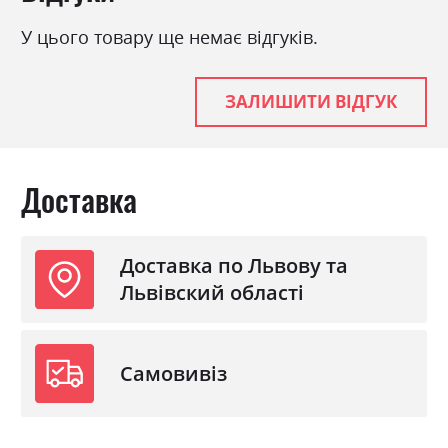
Тип
Пружина Бонель +
Пінополіуретан
У цього товару ще немає відгуків.
Навантаження на одне
120
спальне місце
ЗАЛИШИТИ ВІДГУК
Стиль
класика, мінімалізм,
модерн
Механізм
Розкладка вперед
Доставка
Розкладний
так
Ніша для білизни
так
Спальне місце
90х180
Доставка по Львову та
Львівский області
Самовивіз